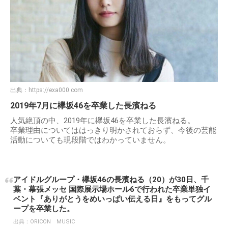
出典：
https://exa000.com
2019年7月に欅坂46を卒業した長濱ねる
人気絶頂の中、2019年に欅坂46を卒業した長濱ねる。
卒業理由についてははっきり明かされておらず、今後の芸能
活動についても現段階ではわかっていません。
アイドルグループ・欅坂46の長濱ねる（20）が30日、千
葉・幕張メッセ 国際展示場ホール6で行われた卒業単独イ
ベント『ありがとうをめいっぱい伝える日』をもってグル
ープを卒業した。
出典：
ORICON MUSIC