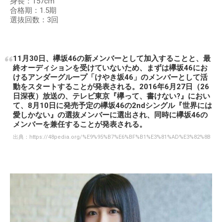
身長：157cm
合格期：1.5期
選抜回数：3回
11月30日、欅坂46の新メンバーとして加入することと、最
終オーディションを受けていないため、まずは欅坂46にお
けるアンダーグループ「けやき坂46」のメンバーとして活
動をスタートすることが発表される。2016年6月27日（26
日深夜）放送の、テレビ東京『欅って、書けない?』におい
て、8月10日に発売予定の欅坂46の2ndシングル『世界には
愛しかない』の選抜メンバーに選出され、同時に欅坂46の
メンバーを兼任することが発表される。
出典：
https://48pedia.org/%E9%95%B7%E6%BF%B1%E3%81%AD%E3%82%8B