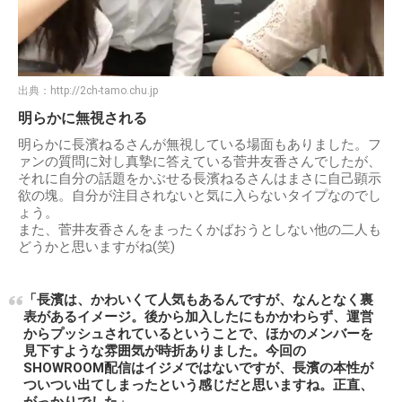
出典：
http://2ch-tamo.chu.jp
明らかに無視される
明らかに長濱ねるさんが無視している場面もありました。フ
ァンの質問に対し真摯に答えている菅井友香さんでしたが、
それに自分の話題をかぶせる長濱ねるさんはまさに自己顕示
欲の塊。自分が注目されないと気に入らないタイプなのでし
ょう。
また、菅井友香さんをまったくかばおうとしない他の二人も
どうかと思いますがね(笑)
「長濱は、かわいくて人気もあるんですが、なんとなく裏
表があるイメージ。後から加入したにもかかわらず、運営
からプッシュされているということで、ほかのメンバーを
見下すような雰囲気が時折ありました。今回の
SHOWROOM配信はイジメではないですが、長濱の本性が
ついつい出てしまったという感じだと思いますね。正直、