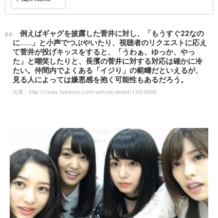
例えばギャグを披露した菅井に対し、「もうすぐ22なの
に……」と小声でつぶやいたり、視聴者のリクエストに応え
て菅井が投げキッスをすると、「うわぁ、ゆっか、やっ
た」と嘲笑したりと、長濱の菅井に対する対応は確かに冷
たい。仲間内でよくある「イジり」の範疇だといえるが、
見る人によっては嫌悪感を抱く可能性もあるだろう。
出典：
http://news.livedoor.com/article/detail/13315934/