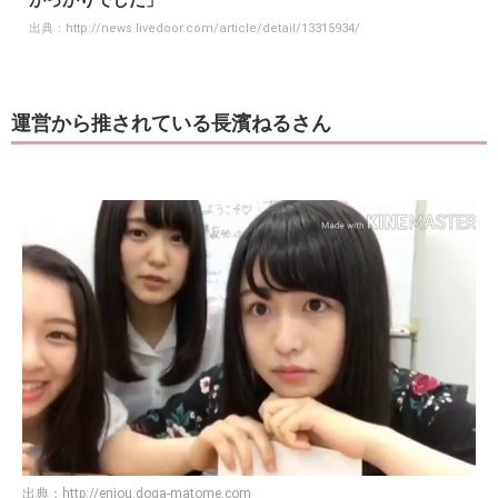
がっかりでした」
出典：
http://news.livedoor.com/article/detail/13315934/
運営から推されている長濱ねるさん
出典：
http://enjou.doga-matome.com