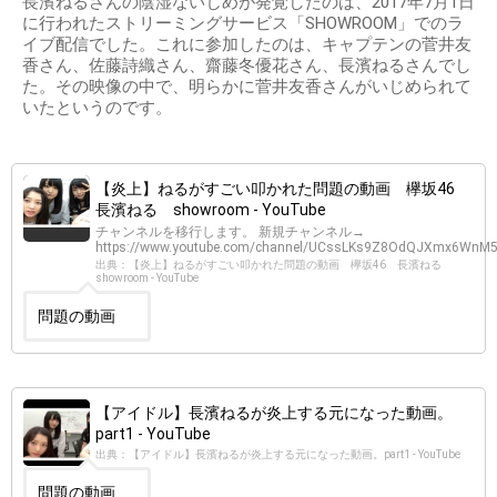
長濱ねるさんの陰湿ないじめが発覚したのは、2017年7月1日
に行われたストリーミングサービス「SHOWROOM」でのラ
イブ配信でした。これに参加したのは、キャプテンの菅井友
香さん、佐藤詩織さん、齋藤冬優花さん、長濱ねるさんでし
た。その映像の中で、明らかに菅井友香さんがいじめられて
いたというのです。
【炎上】ねるがすごい叩かれた問題の動画 欅坂46
長濱ねる showroom - YouTube
チャンネルを移行します。 新規チャンネル→
https://www.youtube.com/channel/UCssLKs9Z8OdQJXmx6WnM
出典：【炎上】ねるがすごい叩かれた問題の動画 欅坂46 長濱ねる
showroom - YouTube
問題の動画
【アイドル】長濱ねるが炎上する元になった動画。
part1 - YouTube
出典：【アイドル】長濱ねるが炎上する元になった動画。part1 - YouTube
問題の動画