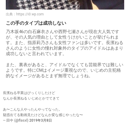
出典：
https://i0.wp.com
この手のタイプは成功しない
乃木坂46の白石麻衣さんや西野七瀬さんが現在大人気です
が、その人気の理由として女性うけがいことが挙げられま
す。また、指原莉乃さんも女性ファンは多いです。長濱ねる
さんのように女性の憧れ対象外のタイプのアイドルはあまり
成功しないと言われています。
また、裏表があると、アイドルでなくても芸能界では難しい
ようです。特にCMはイメージ重視なので、いじめの主犯格
的なイメージがあるとまず無理でしょうね。
長濱ねる卒業はびっくりしたけど
なんか長濱ねる いじめとかでてきて
あ〜こんな人やったんやってなった。
疑惑出てる動画見たけどなんか変な感じやったな〜
— 田中 (@flasxl)
2019年3月8日