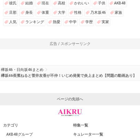
彼氏
結婚
現在
高校
かわいい
子供
AKB48
旦那
身長
体重
大学
性格
乃木坂46
家族
人気
ランキング
熱愛
中学
学歴
実家
広告 / スポンサーリンク
欅坂46・日向坂46まとめ
欅坂46長濱ねると菅井友香が不仲！いじめ発覚で炎上まとめ【問題の動画あり】
ページの先頭へ
カテゴリ
特集一覧
AKB48グループ
キュレーター一覧