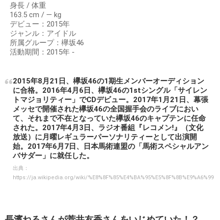
身長 / 体重
163.5 cm / ― kg
デビュー：2015年
ジャンル：アイドル
所属グループ：欅坂46
活動期間：2015年 -
2015年8月21日、欅坂46の1期生メンバーオーディション
に合格。2016年4月6日、欅坂46の1stシングル「サイレン
トマジョリティー」でCDデビュー。2017年1月21日、幕張
メッセで開催された欅坂46の全国握手会のライブにおい
て、それまで不在となっていた欅坂46のキャプテンに任命
された。2017年4月3日、ラジオ番組『レコメン!』（文化
放送）に月曜レギュラーパーソナリティーとして出演開
始。2017年6月7日、日本馬術連盟の「馬術スペシャルアン
バサダー」に就任した。
出典：
https://ja.wikipedia.org/wiki/%E8%8F%85%E4%BA%95%E5%8F%8B%E9%A6%99
長濱ねるさんが菅井友香さんをいじめていた！？