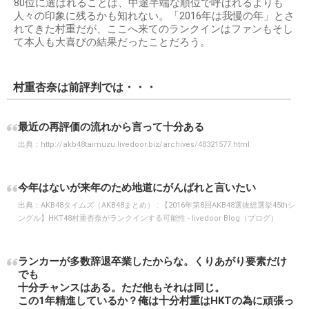
80位に選ばれることは、中途半端な順位で呼ばれるよりも
人々の印象に残るかも知れない。「2016年は我慢の年」とさ
れてきた村重だが、ここへ来てのランクインはファンもそし
て本人も大喜びの結果だったことだろう。
村重杏奈は前評判では・・・
最近の再評価の流れから言って十分ある
出典：
http://akb48taimuzu.livedoor.biz/archives/48321577.html
今年はないが来年のため地道にがんばれと言いたい
出典：
AKB48タイムズ（AKB48まとめ） : 【2016年第8回AKB48選抜総選挙45thシ
ングル】HKT48村重杏奈がランクインする可能性 - livedoor Blog（ブログ）
ランカーが多数辞退卒業したからな。くりあがり要素だけ
でも
十分チャンスはある。ただ他もそれは同じ。
この1年精進しているか？俺は十分村重はHKTの為に頑張っ