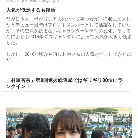
出典：
http://livedoor.blogimg.jp
人気が低迷するも復活
父が日本人、母がロシア人のハーフ美少女がHKT48に加入し
たとデビュー当時はフロントメンバーとして活躍をしていた
が、その空気を読まないキャラクターや体型の変化、そして
なによりも2014年のスキャンダルによって人気が大きく低迷
した。
しかし、2016年頃から再び村重杏奈の人気が浮上してきたの
だ。
「村重杏奈」第8回選抜総選挙ではギリギリ80位にラ
ンクイン！