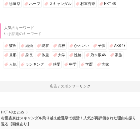
総選挙
ハーフ
スキャンダル
村重杏奈
HKT48
人気のキーワード
いま話題のキーワード
彼氏
結婚
現在
高校
かわいい
子供
AKB48
旦那
身長
体重
大学
性格
乃木坂46
家族
人気
ランキング
熱愛
中学
学歴
実家
広告 / スポンサーリンク
HKT48まとめ
村重杏奈はスキャンダル乗り越え総選挙で復活！人気が再評価された理由を振り
返る【画像あり】