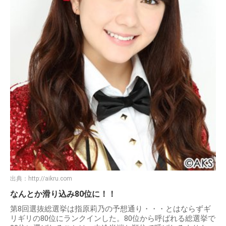
出典：
http://aikru.com
なんとか滑り込み80位に！！
第8回選抜総選挙は指原莉乃の予想通り・・・とはならずギ
リギリの80位にランクインした。80位から呼ばれる総選挙で