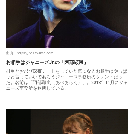
出典：
https://pbs.twimg.com
お相手はジャニーズJr.の「阿部顕嵐」
村重とお忍び深夜デートをしていた気になるお相手はやっぱ
りと言っていいであろうジャニーズ事務所のタレントだっ
た。名前は「阿部顕嵐（あべあらん）」。2018年11月にジャ
ニーズ事務所を退所している。