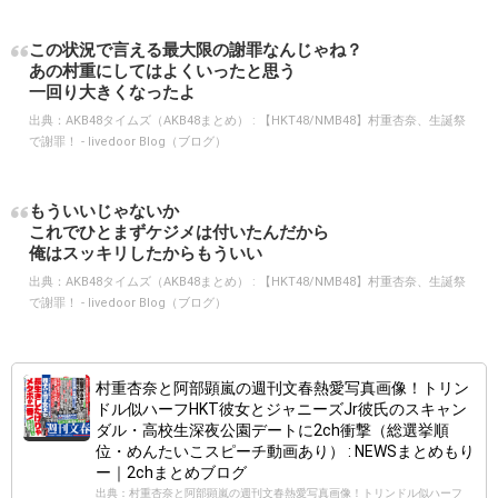
この状況で言える最大限の謝罪なんじゃね？
あの村重にしてはよくいったと思う
一回り大きくなったよ
出典：
AKB48タイムズ（AKB48まとめ） : 【HKT48/NMB48】村重杏奈、生誕祭
で謝罪！ - livedoor Blog（ブログ）
もういいじゃないか
これでひとまずケジメは付いたんだから
俺はスッキリしたからもういい
出典：
AKB48タイムズ（AKB48まとめ） : 【HKT48/NMB48】村重杏奈、生誕祭
で謝罪！ - livedoor Blog（ブログ）
村重杏奈と阿部顕嵐の週刊文春熱愛写真画像！トリン
ドル似ハーフHKT彼女とジャニーズJr彼氏のスキャン
ダル・高校生深夜公園デートに2ch衝撃（総選挙順
位・めんたいこスピーチ動画あり） : NEWSまとめもり
ー｜2chまとめブログ
出典：村重杏奈と阿部顕嵐の週刊文春熱愛写真画像！トリンドル似ハーフ