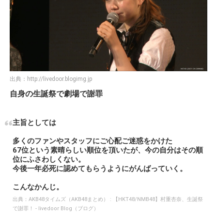
出典：
http://livedoor.blogimg.jp
自身の生誕祭で劇場で謝罪
主旨としては
多くのファンやスタッフにご心配ご迷惑をかけた
67位という素晴らしい順位を頂いたが、今の自分はその順
位にふさわしくない。
今後一年必死に認めてもらうようにがんばっていく。
こんなかんじ。
出典：
AKB48タイムズ（AKB48まとめ） : 【HKT48/NMB48】村重杏奈、生誕祭
で謝罪！ - livedoor Blog（ブログ）