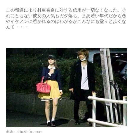
この報道により村重杏奈に対する信用が一切なくなった。そ
れにともない彼女の人気もガタ落ち。まあ若い年代だから恋
やイケメンに惹かれるのはわかるがこんなにも堂々と歩くな
んて・・・
出典：
http://aikru.com