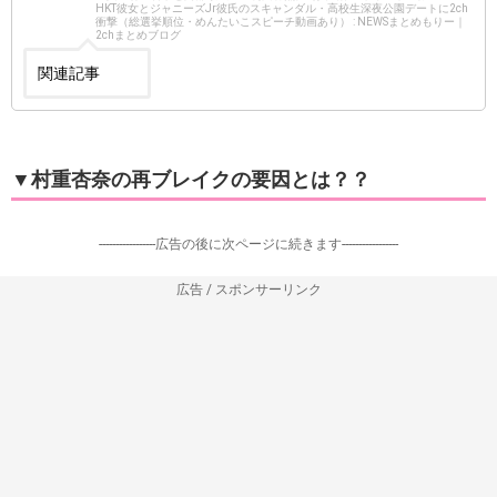
HKT彼女とジャニーズJr彼氏のスキャンダル・高校生深夜公園デートに2ch
衝撃（総選挙順位・めんたいこスピーチ動画あり） : NEWSまとめもりー｜
2chまとめブログ
関連記事
▼村重杏奈の再ブレイクの要因とは？？
-----------------広告の後に次ページに続きます-----------------
広告 / スポンサーリンク