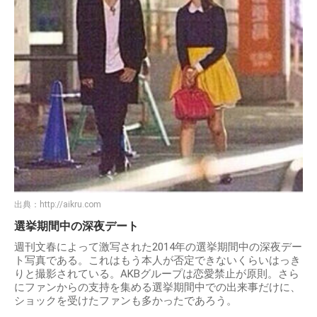
出典：
http://aikru.com
選挙期間中の深夜デート
週刊文春によって激写された2014年の選挙期間中の深夜デー
ト写真である。これはもう本人が否定できないくらいはっき
りと撮影されている。AKBグループは恋愛禁止が原則。さら
にファンからの支持を集める選挙期間中での出来事だけに、
ショックを受けたファンも多かったであろう。