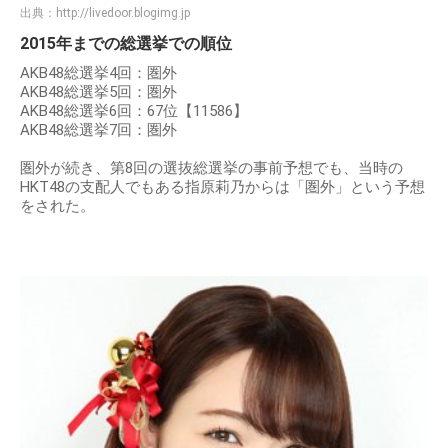
出典：
http://livedoor.blogimg.jp
2015年までの総選挙での順位
AKB48総選挙4回：圏外
AKB48総選挙5回：圏外
AKB48総選挙6回：67位【11586】
AKB48総選挙7回：圏外
圏外が続き、第8回の選抜総選挙の事前予想でも、当時の
HKT48の支配人でもある指原莉乃からは「圏外」という予想
をされた。