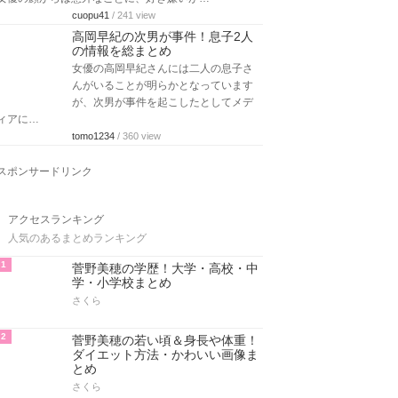
cuopu41
/ 241 view
高岡早紀の次男が事件！息子2人
の情報を総まとめ
女優の高岡早紀さんには二人の息子さ
んがいることが明らかとなっています
が、次男が事件を起こしたとしてメデ
ィアに…
tomo1234
/ 360 view
スポンサードリンク
アクセスランキング
人気のあるまとめランキング
1
菅野美穂の学歴！大学・高校・中
学・小学校まとめ
さくら
2
菅野美穂の若い頃＆身長や体重！
ダイエット方法・かわいい画像ま
とめ
さくら