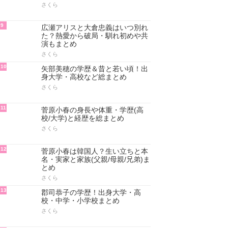
さくら
9
広瀬アリスと大倉忠義はいつ別れ
た？熱愛から破局・馴れ初めや共
演もまとめ
さくら
10
矢部美穂の学歴＆昔と若い頃！出
身大学・高校など総まとめ
さくら
11
菅原小春の身長や体重・学歴(高
校/大学)と経歴を総まとめ
さくら
12
菅原小春は韓国人？生い立ちと本
名・実家と家族(父親/母親/兄弟)ま
とめ
さくら
13
郡司恭子の学歴！出身大学・高
校・中学・小学校まとめ
さくら