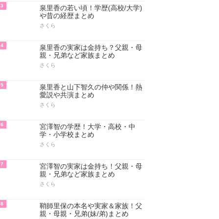
3
泉里香の若い頃！学歴(高校/大学)
や昔の経歴まとめ
さくら
4
泉里香の実家は金持ち？父親・母
親・兄弟など家族まとめ
さくら
5
泉里香と山下智久の仲や関係！熱
愛説や共演まとめ
さくら
6
宮澤智の学歴！大学・高校・中
学・小学校まとめ
さくら
7
宮澤智の実家は金持ち！父親・母
親・兄弟など家族まとめ
さくら
8
鞘師里保の本名や実家＆家族！父
親・母親・兄弟(妹/弟)まとめ