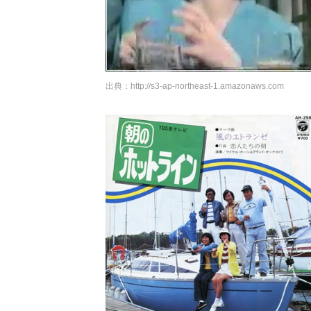
出典：
http://s3-ap-northeast-1.amazonaws.com