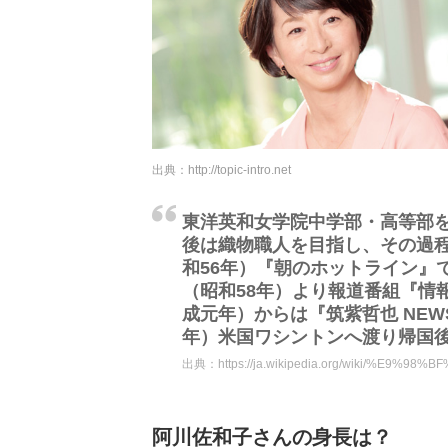
出典：
http://topic-intro.net
東洋英和女学院中学部・高等部
後は織物職人を目指し、その過程
和56年）『朝のホットライン』
（昭和58年）より報道番組『情報
成元年）からは『筑紫哲也 NEW
年）米国ワシントンへ渡り帰国
出典：
https://ja.wikipedia.org/wiki/%
阿川佐和子さんの身長は？