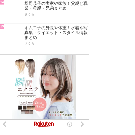
14
郡司恭子の実家や家族！父親と職
業・母親・兄弟まとめ
さくら
15
キムヨナの身長や体重！水着や写
真集・ダイエット・スタイル情報
まとめ
さくら