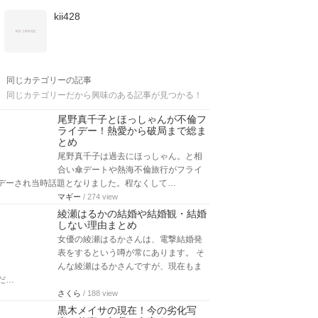
kii428
同じカテゴリーの記事
同じカテゴリーだから興味のある記事が見つかる！
尾野真千子とほっしゃんが不倫フ
ライデー！熱愛から破局まで総ま
とめ
尾野真千子は過去にほっしゃん。と相
合い傘デートや熱海不倫旅行がフライ
デーされ当時話題となりました。程なくして…
マギー
/ 274 view
綾瀬はるかの結婚や結婚観・結婚
しない理由まとめ
女優の綾瀬はるかさんは、電撃結婚発
表をするという噂が常にあります。 そ
んな綾瀬はるかさんですが、現在もま
だ…
さくら
/ 188 view
黒木メイサの現在！今の劣化写