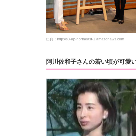
出典：
http://s3-ap-northeast-1.amazonaws.com
阿川佐和子さんの若い頃が可愛