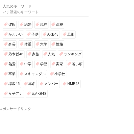
人気のキーワード
いま話題のキーワード
彼氏
結婚
現在
高校
かわいい
子供
AKB48
旦那
身長
体重
大学
性格
乃木坂46
家族
人気
ランキング
熱愛
中学
学歴
実家
若い頃
卒業
スキャンダル
小学校
欅坂46
本名
メンバー
NMB48
女子アナ
元AKB48
スポンサードリンク