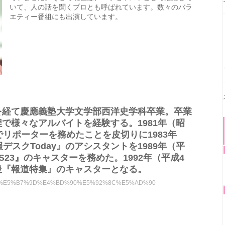
いて、人の話を聞くプロとも呼ばれています。数々のバラ
エティー番組にも出演しています。
を経て慶應義塾大学文学部西洋史学科卒業。卒業
で様々なアルバイトを経験する。1981年（昭
でリポーターを務めたことを皮切りに1983年
デスクToday』のアシスタントを1989年（平
S23』のキャスターを務めた。1992年（平成4
後『報道特集』のキャスターとなる。
E9%98%BF%E5%B7%9D%E4%BD%90%E5%92%8C%E5%AD%90