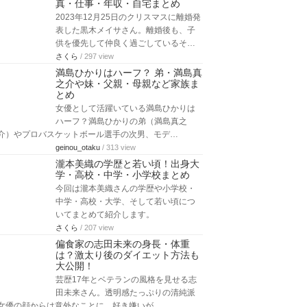
真・仕事・年収・自宅まとめ
2023年12月25日のクリスマスに離婚発
表した黒木メイサさん。離婚後も、子
供を優先して仲良く過ごしているそ…
さくら
/ 297 view
満島ひかりはハーフ？ 弟・満島真
之介や妹・父親・母親など家族ま
とめ
女優として活躍いている満島ひかりは
ハーフ？満島ひかりの弟（満島真之
介）やプロバスケットボール選手の次男、モデ…
geinou_otaku
/ 313 view
瀧本美織の学歴と若い頃！出身大
学・高校・中学・小学校まとめ
今回は瀧本美織さんの学歴や小学校・
中学・高校・大学、そして若い頃につ
いてまとめて紹介します。
さくら
/ 207 view
偏食家の志田未来の身長・体重
は？激太り後のダイエット方法も
大公開！
芸歴17年とベテランの風格を見せる志
田未来さん。透明感たっぷりの清純派
女優の顔からは意外なことに、好き嫌いが…