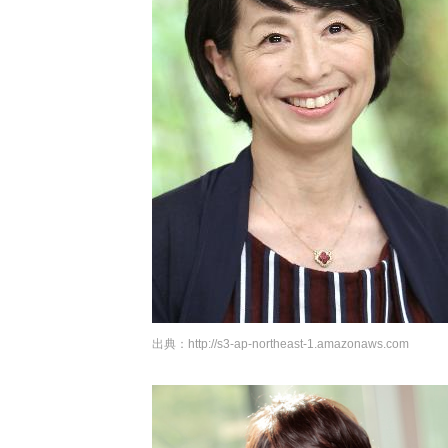
出典：
http://s3-ap-northeast-1.amazonaws.com