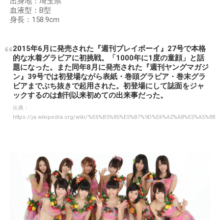
出身地：埼玉県
血液型：B型
身長：158.9cm
2015年6月に発売された『週刊プレイボーイ』27号で本格
的な水着グラビアに初挑戦。「1000年に1度の童顔」と話
題になった。また同年8月に発売された『週刊ヤングマガジ
ン』39号では初登場ながら表紙・巻頭グラビア・巻末グラ
ビアまでぶち抜きで起用された。初登場にして誌面をジャ
ックするのは創刊以来初めての出来事だった。
出典：
https://ja.wikipedia.org/wiki/%E6%B5%85%E5%B7%9D%E6%A2%A8%E5%A5%88