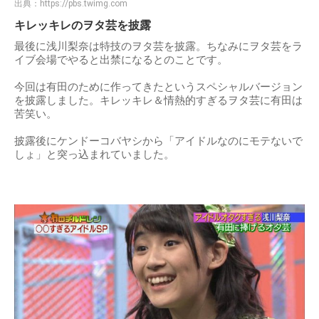
出典：
https://pbs.twimg.com
キレッキレのヲタ芸を披露
最後に浅川梨奈は特技のヲタ芸を披露。ちなみにヲタ芸をラ
イブ会場でやると出禁になるとのことです。
今回は有田のために作ってきたというスペシャルバージョン
を披露しました。キレッキレ＆情熱的すぎるヲタ芸に有田は
苦笑い。
披露後にケンドーコバヤシから「アイドルなのにモテないで
しょ」と突っ込まれていました。