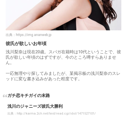
出典：
https://img.ananweb.jp
彼氏が欲しいお年頃
浅川梨奈は現在20歳。スパガ在籍時は10代ということで、彼
氏が欲しい年頃のはずですが、今のところ噂すらありませ
ん。
一応無理やり探してみましたが、某掲示板の浅川梨奈のスレ
ッドに変な書き込みがあった程度です。
ガチ恋キチガイの末路
浅川のジャニーズ彼氏大勝利
出典：
http://karma.2ch.net/test/read.cgi/idol/1471527101/