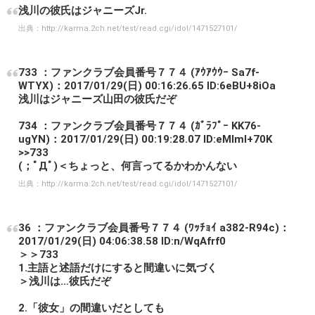
浅川の彼氏はジャニーズJr.
出典：
http://karma.2ch.net/test/read.cgi/idol/1471527101/
733 ：ファンクラブ会員番号７７４ (ｱｳｱｳｳｰ Sa7f-
WTYX)：2017/01/29(日) 00:16:26.65 ID:6eBU+8iOa
浅川はジャニーズ山田の彼氏だぞ
734 ：ファンクラブ会員番号７７４ (ｶﾞﾗﾌﾟｰ KK76-
ugYN)：2017/01/29(日) 00:19:28.07 ID:eMlmI+70K
>>733
(；ﾟДﾟ)＜ちょっと、何言ってるかわかんない
出典：
http://karma.2ch.net/test/read.cgi/idol/1471527101/
36 ：ファンクラブ会員番号７７４ (ﾜｯﾁｮｲ a382-R94c)：
2017/01/29(日) 04:06:38.58 ID:n/WqAfrf0
＞＞733
1.主語と述語だけにすると間違いに気づく
＞浅川は…彼氏だぞ
2.「彼女」の間違いだとしても