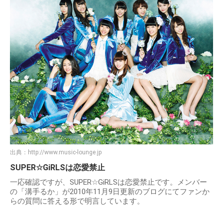
出典：
http://www.music-lounge.jp
SUPER☆GiRLSは恋愛禁止
一応確認ですが、SUPER☆GiRLSは恋愛禁止です。メンバー
の「溝手るか」が2010年11月9日更新のブログにてファンか
らの質問に答える形で明言しています。