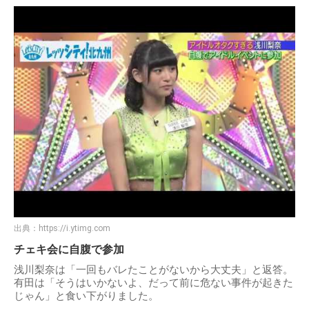
出典：
https://i.ytimg.com
チェキ会に自腹で参加
浅川梨奈は「一回もバレたことがないから大丈夫」と返答。
有田は「そうはいかないよ、だって前に危ない事件が起きた
じゃん」と食い下がりました。