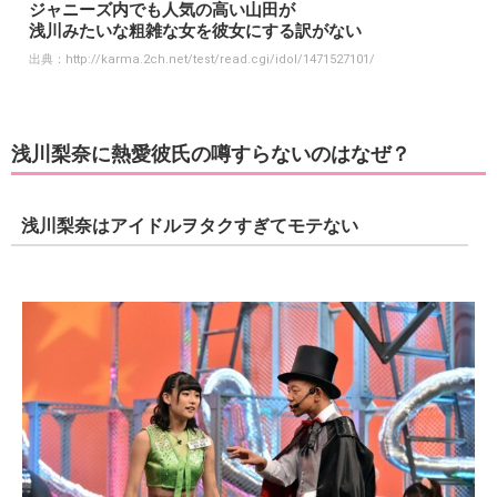
ジャニーズ内でも人気の高い山田が
浅川みたいな粗雑な女を彼女にする訳がない
出典：
http://karma.2ch.net/test/read.cgi/idol/1471527101/
浅川梨奈に熱愛彼氏の噂すらないのはなぜ？
浅川梨奈はアイドルヲタクすぎてモテない