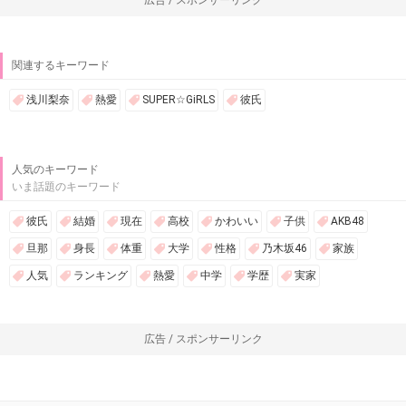
関連するキーワード
浅川梨奈
熱愛
SUPER☆GiRLS
彼氏
人気のキーワード
いま話題のキーワード
彼氏
結婚
現在
高校
かわいい
子供
AKB48
旦那
身長
体重
大学
性格
乃木坂46
家族
人気
ランキング
熱愛
中学
学歴
実家
広告 / スポンサーリンク