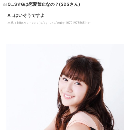
Q…S☆Gは恋愛禁止なの？(SDGさん)
A…はいそうですよ
出典：
http://ameblo.jp/sg-ruka/entry-10701973565.html