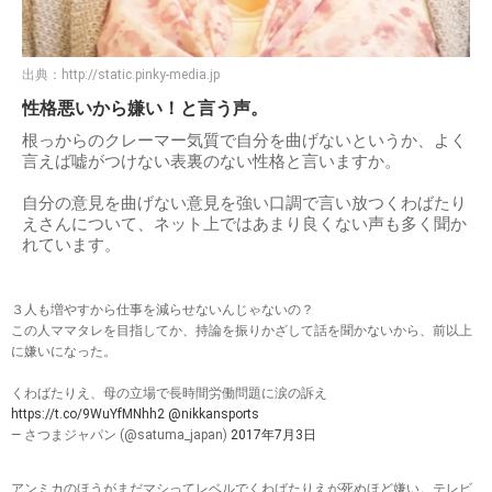
出典：
http://static.pinky-media.jp
性格悪いから嫌い！と言う声。
根っからのクレーマー気質で自分を曲げないというか、よく
言えば嘘がつけない表裏のない性格と言いますか。
自分の意見を曲げない意見を強い口調で言い放つくわばたり
えさんについて、ネット上ではあまり良くない声も多く聞か
れています。
３人も増やすから仕事を減らせないんじゃないの？
この人ママタレを目指してか、持論を振りかざして話を聞かないから、前以上
に嫌いになった。
くわばたりえ、母の立場で長時間労働問題に涙の訴え
https://t.co/9WuYfMNhh2
@nikkansports
— さつまジャパン (@satuma_japan)
2017年7月3日
アンミカのほうがまだマシってレベルでくわばたりえが死ぬほど嫌い。テレビ