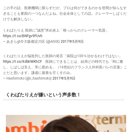
この手の話、医療機関に限らずだが、プロは何ができるのかを世間が知らなす
ぎることも要因の一つなんだよね。社会全体としての話。クレーマーしばくだ
けでも解決しない。
くわばたりえ 医師に“誠意”求め炎上「根っからのクレーマー気質」
https://t.co/BNFgv9FUvh
— あきらgt🌻大阪都淀川区 (@A5Gt)
2017年5月9日
くわばたりえが猛批判した医師の発言「病院は100％治せるわけではない」
https://t.co/XdbtiWKhCF
医師にできることは、結局どの時代でも「時に癒
し、しばしば支え、常に慰める」（16世紀のフランス人外科医パレの言葉）こ
とだと思います。謙虚に最善を尽くすのみ。
— Hashimoto (@r_hashimoto)
2017年5月9日
くわばたりえが嫌いという声多数！