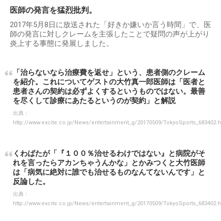
医師の発言を猛烈批判。
2017年5月8日に放送された「好きか嫌いか言う時間」で、医
師の発言に対しクレームを主張したことで疑問の声が上がり
炎上する事態に発展しました。
「治らないなら治療費を返せ」という、患者側のクレーム
を紹介。これについてゲストの大竹真一郎医師は「医者と
患者さんの契約は必ずよくするというものではない。最善
を尽くして診療にあたるというのが契約」と解説
出典：
http://www.excite.co.jp/News/entertainment_g/20170509/TokyoSports_683402.h
くわばたが「『１００％治せるわけではない』と病院がそ
れを言ったらアカンちゃうんかな」とかみつくと大竹医師
は「病気に絶対に誰でも治せるものなんてないんです」と
反論した。
出典：
http://www.excite.co.jp/News/entertainment_g/20170509/TokyoSports_683402.h