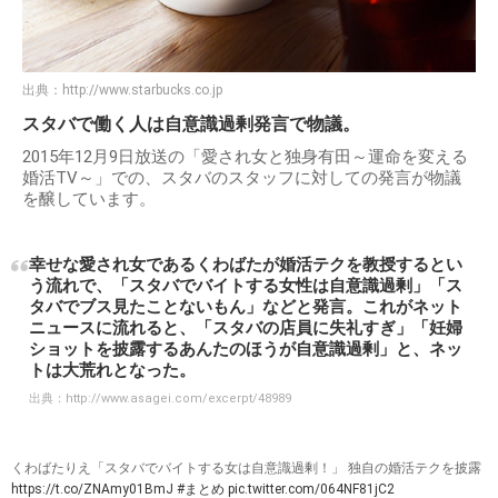
出典：
http://www.starbucks.co.jp
スタバで働く人は自意識過剰発言で物議。
2015年12月9日放送の「愛され女と独身有田～運命を変える
婚活TV～」での、スタバのスタッフに対しての発言が物議
を醸しています。
幸せな愛され女であるくわばたが婚活テクを教授するとい
う流れで、「スタバでバイトする女性は自意識過剰」「ス
タバでブス見たことないもん」などと発言。これがネット
ニュースに流れると、「スタバの店員に失礼すぎ」「妊婦
ショットを披露するあんたのほうが自意識過剰」と、ネッ
トは大荒れとなった。
出典：
http://www.asagei.com/excerpt/48989
くわばたりえ「スタバでバイトする女は自意識過剰！」 独自の婚活テクを披露
https://t.co/ZNAmy01BmJ
#まとめ
pic.twitter.com/064NF81jC2