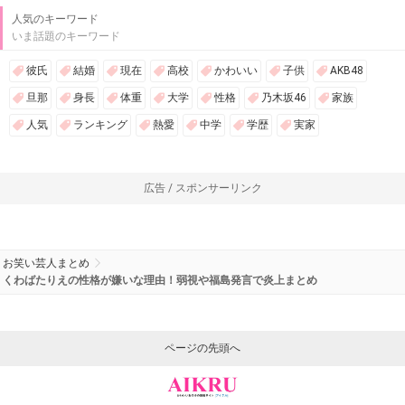
人気のキーワード
いま話題のキーワード
彼氏
結婚
現在
高校
かわいい
子供
AKB48
旦那
身長
体重
大学
性格
乃木坂46
家族
人気
ランキング
熱愛
中学
学歴
実家
広告 / スポンサーリンク
お笑い芸人まとめ
くわばたりえの性格が嫌いな理由！弱視や福島発言で炎上まとめ
ページの先頭へ