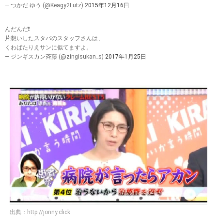
— つかだ ゆう (@Keagy2Lutz)
2015年12月16日
んだんだ❗️
片想いしたスタバのスタッフさんは、
くわばたりえサンに似てますよ。
— ジンギスカン斉藤 (@zingisukan_s)
2017年1月25日
出典：
http://jonny.click