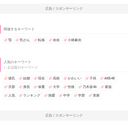
広告 / スポンサーリンク
関連するキーワード
顎
乳がん
転移
余命
小林麻央
人気のキーワード
いま話題のキーワード
彼氏
結婚
現在
高校
かわいい
子供
AKB48
旦那
身長
体重
大学
性格
乃木坂46
家族
人気
ランキング
熱愛
中学
学歴
実家
広告 / スポンサーリンク