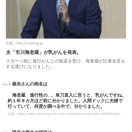
出典：
http://s.eximg.jp
夫「市川海老蔵」が乳がんを発表。
スポーツ紙に進行がんとの報道を受け、海老蔵が記者会見を
する運びになりました。
－麻央さんの病名は
海老蔵 進行性の…。単刀直入に言うと、乳がんですね。
約１年８カ月ほど前に分かりました。人間ドックに夫婦で
行っていて、何度か調べる中で、分かりました。
出典：
https://www.nikkansports.com/entertainment/news/1660623.html