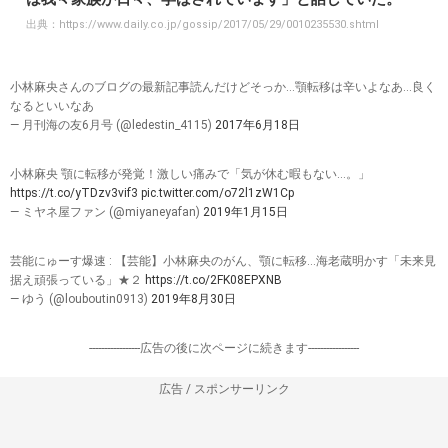
出典：
https://www.daily.co.jp/gossip/2017/05/29/0010235530.shtml
小林麻央さんのブログの最新記事読んだけどそっか…顎転移は辛いよなあ…良く
なるといいなあ
— 月刊海の友6月号 (@ledestin_4115)
2017年6月18日
小林麻央 顎に転移が発覚！激しい痛みで「気が休む暇もない…。」
https://t.co/yTDzv3vif3
pic.twitter.com/o72l1zW1Cp
— ミヤネ屋ファン (@miyaneyafan)
2019年1月15日
芸能にゅーす爆速 : 【芸能】小林麻央のがん、顎に転移…海老蔵明かす「未来見
据え頑張っている」★２
https://t.co/2FK08EPXNB
— ゆう (@louboutin0913)
2019年8月30日
-----------------広告の後に次ページに続きます-----------------
広告 / スポンサーリンク