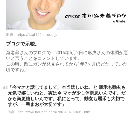
出典：
https://stat100.ameba.jp
ブログで示唆。
海老蔵さんのブログで、2016年5月2日に麻央さんの体調が悪
いと言うことをコメントしています。
この時、既にガンが発見されてから1年7ヶ月ほどたっていた
頃ですね。
「今マオと話してまして、本当嬉しいね、と 麗禾も勸玄も
元気で嬉しいねと、実は今 マオが少し体調悪いんです。だ
から尚更嬉しいんです。私にとって、勸玄も麗禾も大切で
すが、一番まおが大切です」
出典：
http://www.narinari.com/Nd/20160638050.html