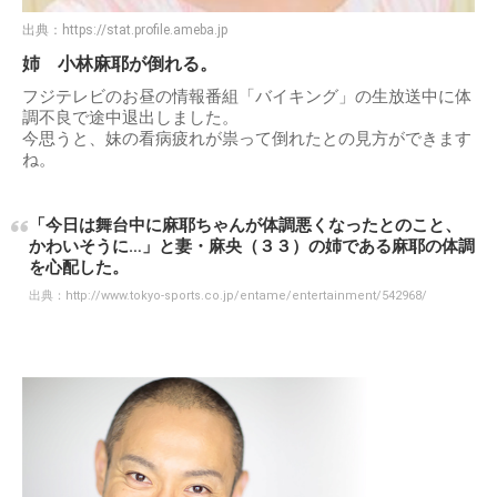
出典：
https://stat.profile.ameba.jp
姉 小林麻耶が倒れる。
フジテレビのお昼の情報番組「バイキング」の生放送中に体
調不良で途中退出しました。
今思うと、妹の看病疲れが祟って倒れたとの見方ができます
ね。
「今日は舞台中に麻耶ちゃんが体調悪くなったとのこと、
かわいそうに…」と妻・麻央（３３）の姉である麻耶の体調
を心配した。
出典：
http://www.tokyo-sports.co.jp/entame/entertainment/542968/