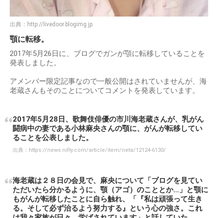
出典：
http://livedoor.blogimg.jp
顎に転移。
2017年5月26日に、ブログでガンが顎に転移していることを
発表しました。
アメンバー限定記事なので一般公開はされていませんが、海
老蔵さんもそのことについてコメントを発表しています。
2017年5月28日、歌舞伎俳優の市川海老蔵さんが、乳がん
闘病中の妻である小林麻央さんの顎に、がんが転移してい
ることを公表しました。
出典：
https://news.nifty.com/article/item/neta/12124-6130/
海老蔵は２８日の会見で、麻央について「ブログを見てい
ただいたら分かるように、顎（アゴ）のこととか…」と顎に
もがんが転移したことに自ら触れ、「『私は頑張って生き
る。そして必ず治るよう努力する』という心の強さ。これ
は我々家族が日々、学ばされています」と話していた。