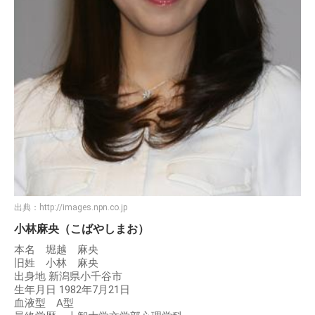
出典：
http://images.npn.co.jp
小林麻央（こばやしまお）
本名 堀越 麻央
旧姓 小林 麻央
出身地 新潟県小千谷市
生年月日 1982年7月21日
血液型 A型