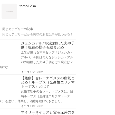
tomo1234
同じカテゴリーの記事
同じカテゴリーだから興味のある記事が見つかる！
ジェシカアルバの結婚した夫や子
供！現在の様子も総まとめ
全米が憧れるママセレブ！ジェシカ・
アルバ。今回はそんなジェシカ・アル
バの結婚した夫や子供とは？現在は？
気にな…
イチコ
/ 226 view
【難病】セレーナゴメスの病気ま
とめ！ループス（全身性エリテマ
トーデス）とは？
女優で歌手のセレーナ・ゴメスは、難
病ループス（全身性エリテマトーデ
ス）を患い、休業し、治療を続けてきました。…
イチコ
/ 193 view
マイリーサイラスと父＆兄弟のタ