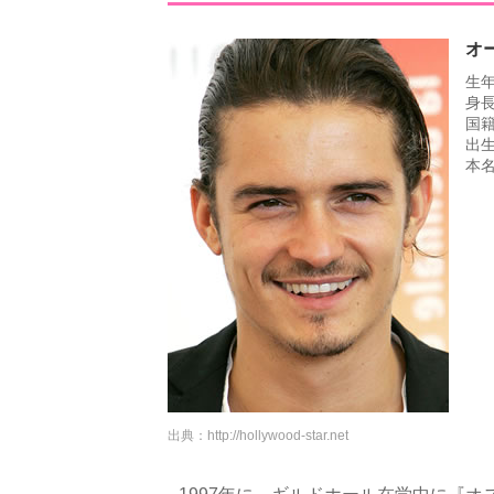
オ
生年
身長
国
出
本
出典：
http://hollywood-star.net