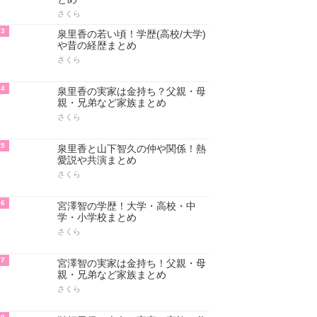
さくら
3
泉里香の若い頃！学歴(高校/大学)
や昔の経歴まとめ
さくら
4
泉里香の実家は金持ち？父親・母
親・兄弟など家族まとめ
さくら
5
泉里香と山下智久の仲や関係！熱
愛説や共演まとめ
さくら
6
宮澤智の学歴！大学・高校・中
学・小学校まとめ
さくら
7
宮澤智の実家は金持ち！父親・母
親・兄弟など家族まとめ
さくら