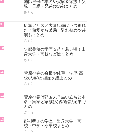
8
鞘師里保の本名や実家＆家族！父
親・母親・兄弟(妹/弟)まとめ
さくら
9
広瀬アリスと大倉忠義はいつ別れ
た？熱愛から破局・馴れ初めや共
演もまとめ
さくら
10
矢部美穂の学歴＆昔と若い頃！出
身大学・高校など総まとめ
さくら
11
菅原小春の身長や体重・学歴(高
校/大学)と経歴を総まとめ
さくら
12
菅原小春は韓国人？生い立ちと本
名・実家と家族(父親/母親/兄弟)ま
とめ
さくら
13
郡司恭子の学歴！出身大学・高
校・中学・小学校まとめ
さくら