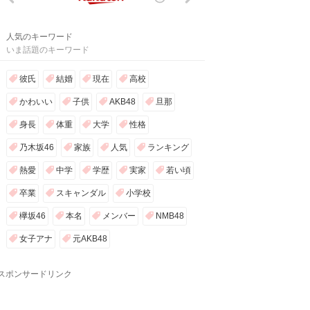
人気のキーワード
いま話題のキーワード
彼氏
結婚
現在
高校
かわいい
子供
AKB48
旦那
身長
体重
大学
性格
乃木坂46
家族
人気
ランキング
熱愛
中学
学歴
実家
若い頃
卒業
スキャンダル
小学校
欅坂46
本名
メンバー
NMB48
女子アナ
元AKB48
スポンサードリンク