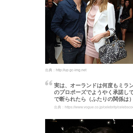
出典：
http://up.gc-img.net
実は、オーランドは何度もミラン
のプロポーズでようやく承諾し
で断られたら（ふたりの関係は
出典：
https://www.vogue.co.jp/celebrity/celebs