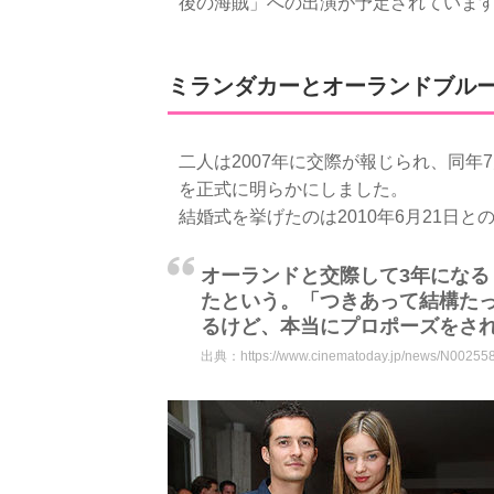
後の海賊」への出演が予定されていま
ミランダカーとオーランドブル
二人は2007年に交際が報じられ、同年
を正式に明らかにしました。
結婚式を挙げたのは2010年6月21日と
オーランドと交際して3年にな
たという。「つきあって結構た
るけど、本当にプロポーズをさ
出典：
https://www.cinematoday.jp/news/N00255