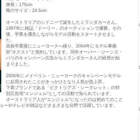
身長：175cm
靴のサイズ：24.5cm
オーストラリアのシドニーで誕生したミランダカーさん。
1997年に雑誌「ドーリー」のオーディションで優勝。その
後、学業を優先しながらモデル活動をスタートさせまし
た。
高校卒業後にニューヨークへ移り、2004年にモデル事務
所"ネクスト"と契約しています。同年オーバー・ジーンズ・
パリのキャンペーン広告からミランダカーさんの経歴が始
まりました。
2006年にメイベリン・ニューヨークのキャンペーンモデル
に起用されたことがきっかけとなり人気が急上昇。
下着ブランドである「ビクトリアズ・シークレット」の特
別広告塔"エンジェル"としての活動で知られています。
オーストラリア人が"エンジェル"になったのは初めてのこと
ョーやテレビや雑誌などさまざまな分野で活躍しています。