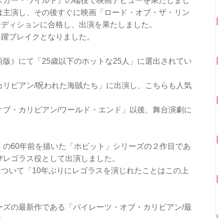
オスカー・ワイルド』の端役で映画デビューを果たしまし
では主演し、その後すぐに映画「ロード・オブ・ザ・リン
ーディションに合格し、出演を果たしました。
一躍ブレイクとなりました。
語版）にて「25歳以下のホットな25人」に選出されてい
・カリビアン/呪われた海賊たち」に出演し、こちらも人気
。
・オブ・カリビアン/ワールド・エンド」以後、舞台演劇に
グ」の60年前を描いた「ホビット」シリーズの２作目であ
びレゴラス役として出演しました。
ついて「10年ぶりにレゴラスを演じれたことはこの上
リーズの最新作である「パイレーツ・オブ・カリビアン/最