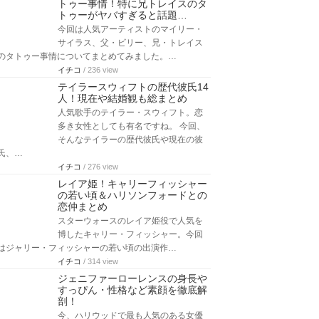
トゥー事情！特に兄トレイスのタ
トゥーがヤバすぎると話題…
今回は人気アーティストのマイリー・
サイラス、父・ビリー、兄・トレイス
のタトゥー事情についてまとめてみました。…
イチコ
/ 236 view
テイラースウィフトの歴代彼氏14
人！現在や結婚観も総まとめ
人気歌手のテイラー・スウィフト。恋
多き女性としても有名ですね。 今回、
そんなテイラーの歴代彼氏や現在の彼
氏、…
イチコ
/ 276 view
レイア姫！キャリーフィッシャー
の若い頃＆ハリソンフォードとの
恋仲まとめ
スターウォースのレイア姫役で人気を
博したキャリー・フィッシャー。今回
はジャリー・フィッシャーの若い頃の出演作…
イチコ
/ 314 view
ジェニファーローレンスの身長や
すっぴん・性格など素顔を徹底解
剖！
今、ハリウッドで最も人気のある女優