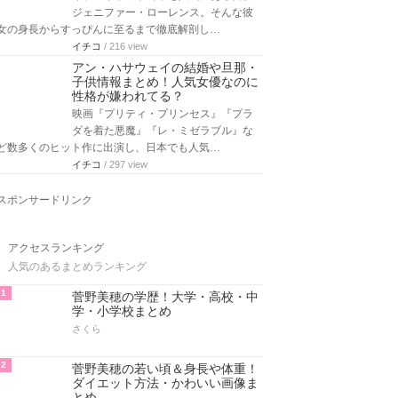
ジェニファー・ローレンス。そんな彼
女の身長からすっぴんに至るまで徹底解剖し…
イチコ
/ 216 view
アン・ハサウェイの結婚や旦那・
子供情報まとめ！人気女優なのに
性格が嫌われてる？
映画『プリティ・プリンセス』『プラ
ダを着た悪魔』『レ・ミゼラブル』な
ど数多くのヒット作に出演し、日本でも人気…
イチコ
/ 297 view
スポンサードリンク
アクセスランキング
人気のあるまとめランキング
1
菅野美穂の学歴！大学・高校・中
学・小学校まとめ
さくら
2
菅野美穂の若い頃＆身長や体重！
ダイエット方法・かわいい画像ま
とめ