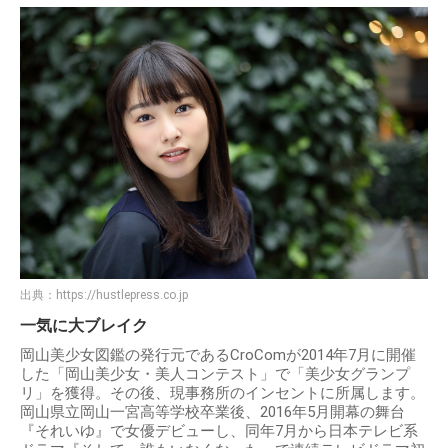
出典：
https://hustlepress.co.jp
一気に大ブレイク
岡山美少女図鑑の発行元であるCroComが2014年7月に開催
した「岡山美少女・美人コンテスト」で「美少女グランプ
リ」を獲得。その後、現事務所のインセントに所属します。
岡山県立岡山一宮高等学校卒業後、2016年5月開幕の舞台
『それいゆ』で女優デビューし、同年7月から日本テレビ系