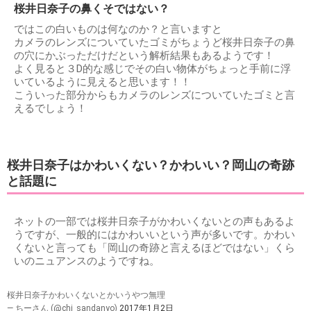
桜井日奈子の鼻くそではない？
ではこの白いものは何なのか？と言いますと
カメラのレンズについていたゴミがちょうど桜井日奈子の鼻
の穴にかぶっただけだという解析結果もあるようです！
よく見ると３D的な感じでその白い物体がちょっと手前に浮
いているように見えると思います！！
こういった部分からもカメラのレンズについていたゴミと言
えるでしょう！
桜井日奈子はかわいくない？かわいい？岡山の奇跡
と話題に
ネットの一部では桜井日奈子がかわいくないとの声もあるよ
うですが、一般的にはかわいいという声が多いです。かわい
くないと言っても「岡山の奇跡と言えるほどではない」くら
いのニュアンスのようですね。
桜井日奈子かわいくないとかいうやつ無理
— ちーさん (@chi_sandanyo)
2017年1月2日