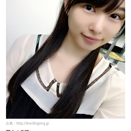
出典：
http://line.blogimg.jp