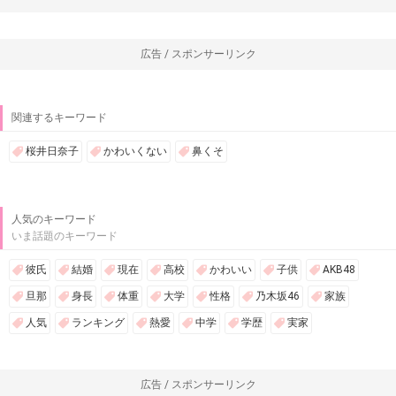
広告 / スポンサーリンク
関連するキーワード
桜井日奈子
かわいくない
鼻くそ
人気のキーワード
いま話題のキーワード
彼氏
結婚
現在
高校
かわいい
子供
AKB48
旦那
身長
体重
大学
性格
乃木坂46
家族
人気
ランキング
熱愛
中学
学歴
実家
広告 / スポンサーリンク