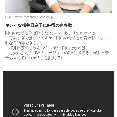
出典：
http://contents.oricon.co.jp
キレイな桜井日奈子に納得の声多数
岡山の奇跡と呼ばれるだけあってあまりのかわいさに
「可愛すぎではないですか？岡山の奇跡とか言われても、こ
れなら納得できる。」
「桜井日奈子ちゃん マジ可愛い 岡山行かねば」
「可愛いよね！LINEミュージックのCMに出てる、桜井日奈
子ちゃんていう子！」と評判です。