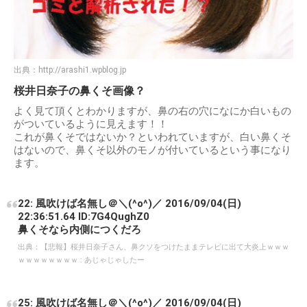
出典：
http://arashi1.wpblog.jp
桜井日奈子の鼻くそ画像？
よく見て頂くとわかりますが、鼻の右の穴になにか白いもの
がついているように見えます！！
これが鼻くそではないか？といわれていますが、白い鼻くそ
はないので、鼻くそ以外のモノが付いているという事になり
ます。
22: 風吹けば名無し＠＼(^o^)／ 2016/09/04(日)
22:36:51.64 ID:7G4QughZ0
鼻くそなら内側につくだろ
出典：
【悲報】桜井日奈子さん、鼻クソをつけたままテレビに出て大炎上ｗｗｗ
ｗｗｗｗｗｗｗｗ : あじゃじゃしたー
25: 風吹けば名無し＠＼(^o^)／ 2016/09/04(日)