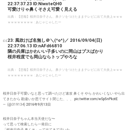
22:37:37.23 ID:NiwxteQH0
可愛けりゃ鼻くそさえ可愛く見える
出典：
【悲報】桜井日奈子さん、鼻クソをつけたままテレビに出て大炎上ｗｗｗ
ｗｗｗｗｗｗｗｗ : あじゃじゃしたー
23: 風吹けば名無し＠＼(^o^)／ 2016/09/04(日)
22:37:06.13 ID:nAFd66810
隣の兵庫はかわいい子多いのに岡山はブスばかり
桜井程度でも岡山ならトップやろな
出典：
【悲報】桜井日奈子さん、鼻クソをつけたままテレビに出て大炎上ｗｗｗ
ｗｗｗｗｗｗｗｗ : あじゃじゃしたー
桜井日奈子可愛いなと思って調べたけど速攻 鼻くそ やら かわいくない やら出
てきたから 勘違いか思てサイト閉じた、、、
pic.twitter.com/wSp5nPkotE
— ㅤ (@319134)
2016年9月13日
桜井日奈子ちゃん本当天使だな〜
って思って検索したら一発目に
「桜井日奈子 鼻くそ」って出てきて泣いた