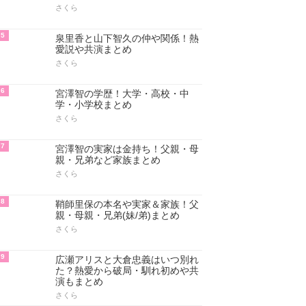
さくら
5
泉里香と山下智久の仲や関係！熱
愛説や共演まとめ
さくら
6
宮澤智の学歴！大学・高校・中
学・小学校まとめ
さくら
7
宮澤智の実家は金持ち！父親・母
親・兄弟など家族まとめ
さくら
8
鞘師里保の本名や実家＆家族！父
親・母親・兄弟(妹/弟)まとめ
さくら
9
広瀬アリスと大倉忠義はいつ別れ
た？熱愛から破局・馴れ初めや共
演もまとめ
さくら