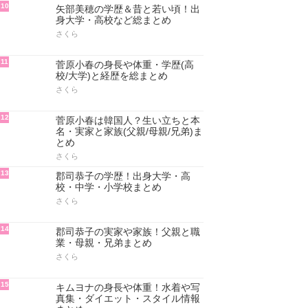
10
矢部美穂の学歴＆昔と若い頃！出
身大学・高校など総まとめ
さくら
11
菅原小春の身長や体重・学歴(高
校/大学)と経歴を総まとめ
さくら
12
菅原小春は韓国人？生い立ちと本
名・実家と家族(父親/母親/兄弟)ま
とめ
さくら
13
郡司恭子の学歴！出身大学・高
校・中学・小学校まとめ
さくら
14
郡司恭子の実家や家族！父親と職
業・母親・兄弟まとめ
さくら
15
キムヨナの身長や体重！水着や写
真集・ダイエット・スタイル情報