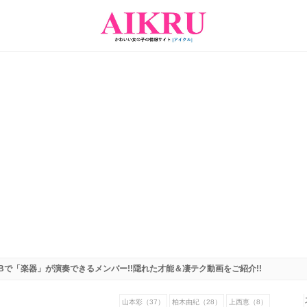
Bで「楽器」が演奏できるメンバー!!隠れた才能＆凄テク動画をご紹介!!
山本彩（37）
柏木由紀（28）
上西恵（8）