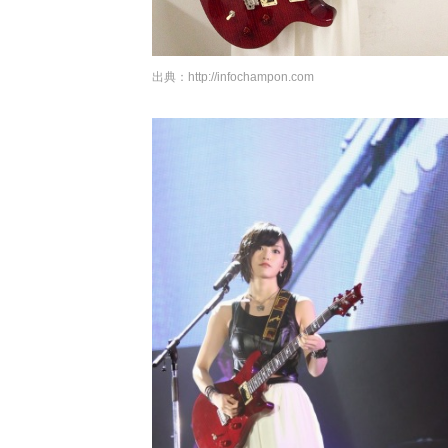
出典：
http://infochampon.com