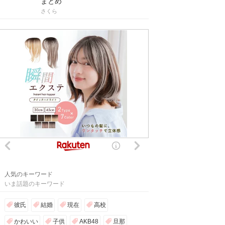
まとめ
さくら
人気のキーワード
いま話題のキーワード
彼氏
結婚
現在
高校
かわいい
子供
AKB48
旦那