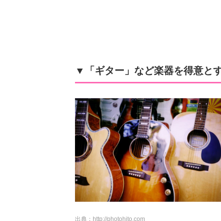
▼「ギター」など楽器を得意と
出典：
http://photohito.com