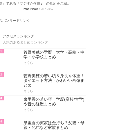
獄」である「マジすか学園3」の見所をご紹…
maturiki48
/ 207 view
スポンサードリンク
アクセスランキング
人気のあるまとめランキング
1
菅野美穂の学歴！大学・高校・中
学・小学校まとめ
さくら
2
菅野美穂の若い頃＆身長や体重！
ダイエット方法・かわいい画像ま
とめ
さくら
3
泉里香の若い頃！学歴(高校/大学)
や昔の経歴まとめ
さくら
4
泉里香の実家は金持ち？父親・母
親・兄弟など家族まとめ