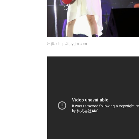
出典：
http://ripy-jm.com