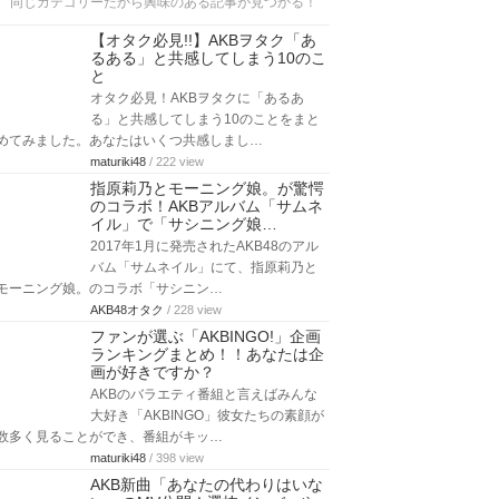
同じカテゴリーだから興味のある記事が見つかる！
【オタク必見!!】AKBヲタク「あ
るある」と共感してしまう10のこ
と
オタク必見！AKBヲタクに「あるあ
る」と共感してしまう10のことをまと
めてみました。あなたはいくつ共感しまし…
maturiki48
/ 222 view
指原莉乃とモーニング娘。が驚愕
のコラボ！AKBアルバム「サムネ
イル」で「サシニング娘…
2017年1月に発売されたAKB48のアル
バム「サムネイル」にて、指原莉乃と
モーニング娘。のコラボ「サシニン…
AKB48オタク
/ 228 view
ファンが選ぶ「AKBINGO!」企画
ランキングまとめ！！あなたは企
画が好きですか？
AKBのバラエティ番組と言えばみんな
大好き「AKBINGO」彼女たちの素顔が
数多く見ることができ、番組がキッ…
maturiki48
/ 398 view
AKB新曲「あなたの代わりはいな