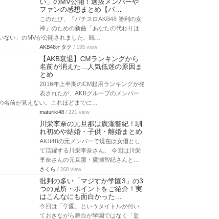
い」のMV公開！選抜メンバーや
ファンの感想まとめ【パ…
このたび、『パチスロAKB48 勝利の女
神』のための新曲「あなたの代わりは
いない」のMVが公開されました。既…
AKB48オタク
/ 195 view
【AKB衰退】CMランキングから
名前が消えた…人気低迷の原因ま
とめ
2016年上半期のCM起用ランキングが発
表されたが、AKBグループのメンバー
の名前が見えない。これほどまでに…
maturiki48
/ 221 view
川栄李奈の元旦那は廣瀬智紀！馴
れ初めや結婚・子供・離婚まとめ
AKB48の元メンバーで現在は女優とし
て活躍する川栄李奈さん。 今回は川栄
李奈さんの元旦那・廣瀬智紀さんと…
さくら
/ 268 view
批判の多い「マジすか学園3」の3
つの見所・ポイントをご紹介！実
はこんなにも面白かった…
今回は「学園」というタイトルが付い
ておきながら舞台が学園ではなく「監