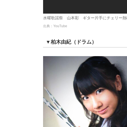
水曜歌謡祭 山本彩 ギター片手にチェリー熱唱 
出典：YouTube
▼柏木由紀（ドラム）