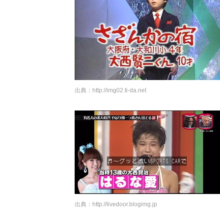
出典：
http://img02.ti-da.net
出典：
http://livedoor.blogimg.jp