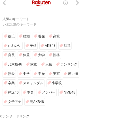
人気のキーワード
いま話題のキーワード
彼氏
結婚
現在
高校
かわいい
子供
AKB48
旦那
身長
体重
大学
性格
乃木坂46
家族
人気
ランキング
熱愛
中学
学歴
実家
若い頃
卒業
スキャンダル
小学校
欅坂46
本名
メンバー
NMB48
女子アナ
元AKB48
スポンサードリンク