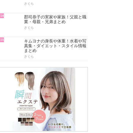
さくら
14
郡司恭子の実家や家族！父親と職
業・母親・兄弟まとめ
さくら
15
キムヨナの身長や体重！水着や写
真集・ダイエット・スタイル情報
まとめ
さくら