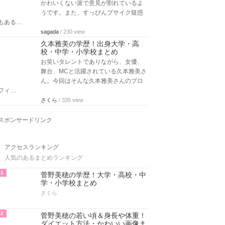
かわいくない派で意見が割れているよ
うです。また、すっぴんブサイク疑惑
もある…
sagada
/ 230 view
久本雅美の学歴！出身大学・高
校・中学・小学校まとめ
お笑いタレントでありながら、女優、
舞台、MCと活躍されている久本雅美さ
ん。今回はそんな久本雅美さんのプロ
フィ…
さくら
/ 335 view
スポンサードリンク
アクセスランキング
人気のあるまとめランキング
1
菅野美穂の学歴！大学・高校・中
学・小学校まとめ
さくら
2
菅野美穂の若い頃＆身長や体重！
ダイエット方法・かわいい画像ま