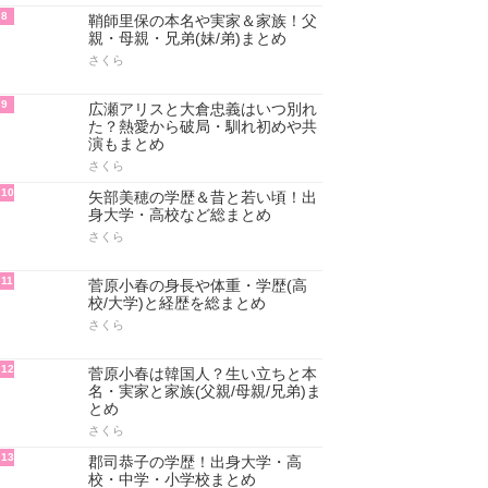
8
鞘師里保の本名や実家＆家族！父
親・母親・兄弟(妹/弟)まとめ
さくら
9
広瀬アリスと大倉忠義はいつ別れ
た？熱愛から破局・馴れ初めや共
演もまとめ
さくら
10
矢部美穂の学歴＆昔と若い頃！出
身大学・高校など総まとめ
さくら
11
菅原小春の身長や体重・学歴(高
校/大学)と経歴を総まとめ
さくら
12
菅原小春は韓国人？生い立ちと本
名・実家と家族(父親/母親/兄弟)ま
とめ
さくら
13
郡司恭子の学歴！出身大学・高
校・中学・小学校まとめ