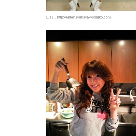
出典：
http://entert.jyuusya-yoshiko.com