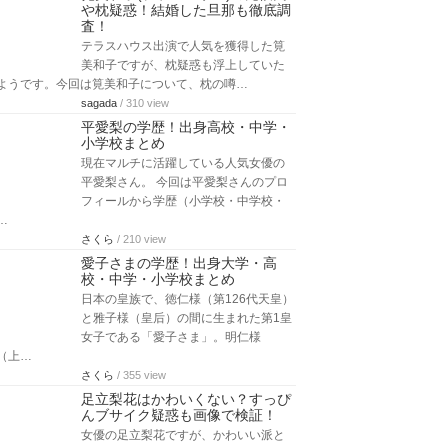
や枕疑惑！結婚した旦那も徹底調
査！
テラスハウス出演で人気を獲得した筧
美和子ですが、枕疑惑も浮上していた
ようです。今回は筧美和子について、枕の噂…
sagada
/ 310 view
平愛梨の学歴！出身高校・中学・
小学校まとめ
現在マルチに活躍している人気女優の
平愛梨さん。 今回は平愛梨さんのプロ
フィールから学歴（小学校・中学校・
…
さくら
/ 210 view
愛子さまの学歴！出身大学・高
校・中学・小学校まとめ
日本の皇族で、徳仁様（第126代天皇）
と雅子様（皇后）の間に生まれた第1皇
女子である「愛子さま」。明仁様
（上…
さくら
/ 355 view
足立梨花はかわいくない？すっぴ
んブサイク疑惑も画像で検証！
女優の足立梨花ですが、かわいい派と