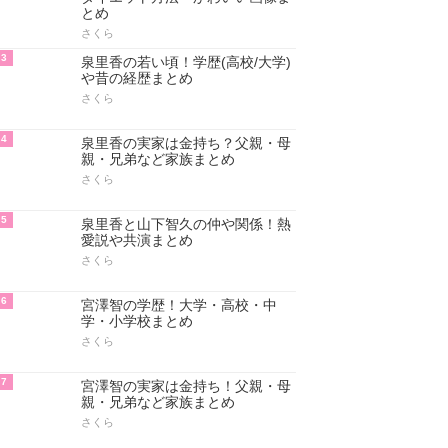
とめ
さくら
3
泉里香の若い頃！学歴(高校/大学)
や昔の経歴まとめ
さくら
4
泉里香の実家は金持ち？父親・母
親・兄弟など家族まとめ
さくら
5
泉里香と山下智久の仲や関係！熱
愛説や共演まとめ
さくら
6
宮澤智の学歴！大学・高校・中
学・小学校まとめ
さくら
7
宮澤智の実家は金持ち！父親・母
親・兄弟など家族まとめ
さくら