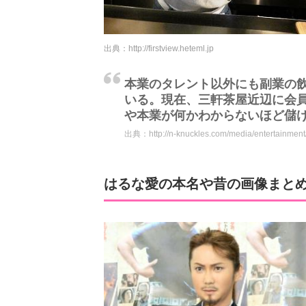
出典：
http://firstview.heteml.jp
本業のタレント以外にも副業の
いる。現在、三軒茶屋近辺に会
や本業が何かわからないほど儲
出典：
http://n-knuckles.com/media/entertainme
はるな愛の本名や昔の画像まと