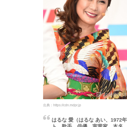
出典：
https://cdn.mdpr.jp
はるな 愛（はるな あい、1972
ト、歌手、俳優、実業家。本名、