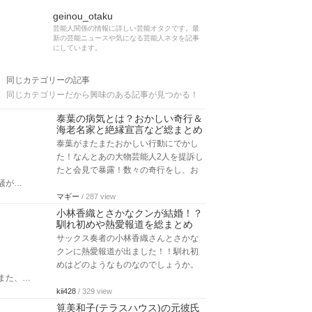
geinou_otaku
芸能人関係の情報に詳しい芸能オタクです。最
新の芸能ニュースや気になる芸能人ネタを記事
にしています。
同じカテゴリーの記事
同じカテゴリーだから興味のある記事が見つかる！
泰葉の病気とは？おかしい奇行＆
海老名家と絶縁宣言など総まとめ
泰葉がまたまたおかしい行動にでかし
た！なんとあの大物芸能人2人を提訴し
たと会見で暴露！数々の奇行をし、お
騒が…
マギー
/ 287 view
小林香織とさかなクンが結婚！？
馴れ初めや熱愛報道を総まとめ
サックス奏者の小林香織さんとさかな
クンに熱愛報道が出ました！！馴れ初
めはどのようなものなのでしょうか。
また、…
kii428
/ 329 view
筧美和子(テラスハウス)の元彼氏