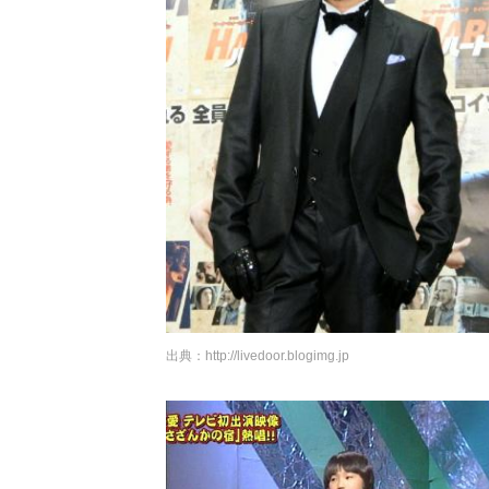
出典：
http://livedoor.blogimg.jp