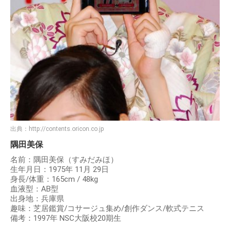
出典：
http://contents.oricon.co.jp
隅田美保
名前：隅田美保（すみだみほ）
生年月日：1975年 11月 29日
身長/体重：165cm / 48kg
血液型：AB型
出身地：兵庫県
趣味：芝居鑑賞/コサージュ集め/創作ダンス/軟式テニス
備考：1997年 NSC大阪校20期生