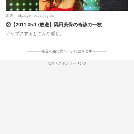
出典：
http://geinoucaplog.com
②【2011.05.17放送】隅田美保の奇跡の一枚
アップにするとこんな感じ。
-----------------広告の後に次ページに続きます-----------------
広告 / スポンサーリンク