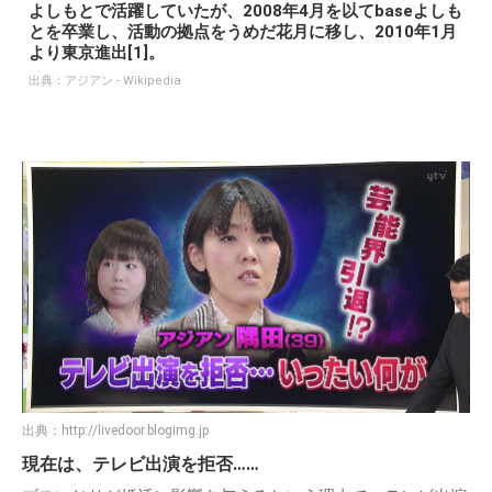
よしもとで活躍していたが、2008年4月を以てbaseよしも
とを卒業し、活動の拠点をうめだ花月に移し、2010年1月
より東京進出[1]。
出典：
アジアン - Wikipedia
出典：
http://livedoor.blogimg.jp
現在は、テレビ出演を拒否……