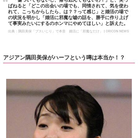
「傷ついてもないし、落ち込んでもないわ！」と、突っ
ぱねると「どこの出会いの場でも、同情されて、気を使わ
れて、こっちからしたら、は？？って感じ」と婚活の場で
の状況を明かし「婚活に邪魔な嘘の話を、勝手に作り上げ
て事実みたいにするのホンマにやめてほしい」と訴えた。
出典：
隅田美保「ブスいじり」で本音 婚活に「邪魔なだけ」 | ORICON NEWS
アジアン隅田美保がハーフという噂は本当か！？