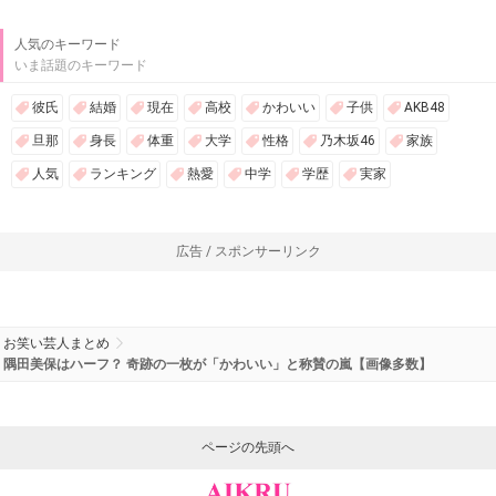
人気のキーワード
いま話題のキーワード
彼氏
結婚
現在
高校
かわいい
子供
AKB48
旦那
身長
体重
大学
性格
乃木坂46
家族
人気
ランキング
熱愛
中学
学歴
実家
広告 / スポンサーリンク
お笑い芸人まとめ
隅田美保はハーフ？ 奇跡の一枚が「かわいい」と称賛の嵐【画像多数】
ページの先頭へ