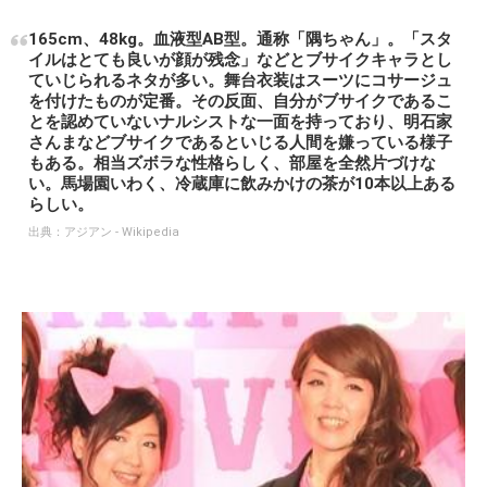
165cm、48kg。血液型AB型。通称「隅ちゃん」。「スタ
イルはとても良いが顔が残念」などとブサイクキャラとし
ていじられるネタが多い。舞台衣装はスーツにコサージュ
を付けたものが定番。その反面、自分がブサイクであるこ
とを認めていないナルシストな一面を持っており、明石家
さんまなどブサイクであるといじる人間を嫌っている様子
もある。相当ズボラな性格らしく、部屋を全然片づけな
い。馬場園いわく、冷蔵庫に飲みかけの茶が10本以上ある
らしい。
出典：
アジアン - Wikipedia