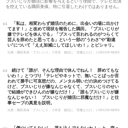
ブスいじりが婚活に影響を与えるという理由で、テレビ出演
を控えている隅田美保。特に引退したわけではありません。
「私は、相変わらず婚活のために、出会いの場に出かけ
てます！」と改めて現状を報告した隅田。「ブスいじりが
嫌でテレビを休んでる」「ブスって言われるのがつらくて
芸人を辞めたと思ってる」という一部の“うわさ”や“勘違
い”について「ええ加減にしてほしいわ！」とピシャリ。
出典：
隅田美保「ブスいじり」で本音 婚活に「邪魔なだけ」 | ORICON NEWS
続けて「誰が、そんな理由で休んでねん！ 辞めてもな
いわ！」とつづり「テレビやネットで、無いことばっか言
われて勝手に可哀想だの、メンタル弱いだの決めつけてる
けど、ブスいじりが嫌なんじゃなくて、ブスいじりのせい
で結婚ができひんのが嫌なだけ！」「誰もブスいじりが嫌
なんじゃない！ ブスいじりが婚活に邪魔なだけ！」と仕
事セーブの真意を説明。
出典：
隅田美保「ブスいじり」で本音 婚活に「邪魔なだけ」 | ORICON NEWS