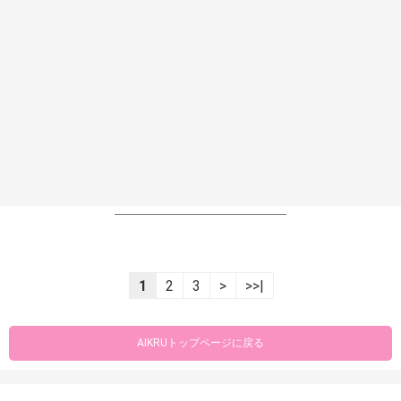
----------------------------------------------------------------
1
2
3
>
>>|
AIKRUトップページに戻る