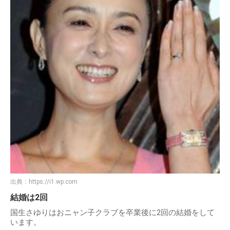
出典：
https://i1.wp.com
結婚は2回
国生さゆりはおニャン子クラブを卒業後に2回の結婚をして
います。