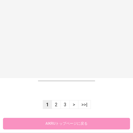
----------------------------------------------------------------
1
2
3
>
>>|
AIKRUトップページに戻る