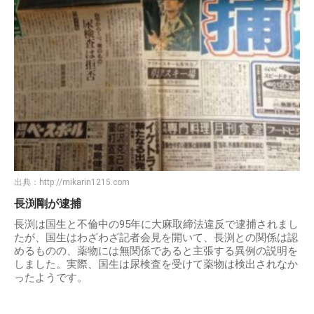
出典：
http://mikarin1215.com
長渕剛が逮捕
長渕は国生と不倫中の95年に大麻取締法違反で逮捕されまし
たが、国生はわざわざ記者会見を開いて、長渕との関係は認
めるものの、薬物には無関係であると主張する異例の説明を
しました。実際、国生は尿検査を受けて薬物は検出されなか
ったようです。