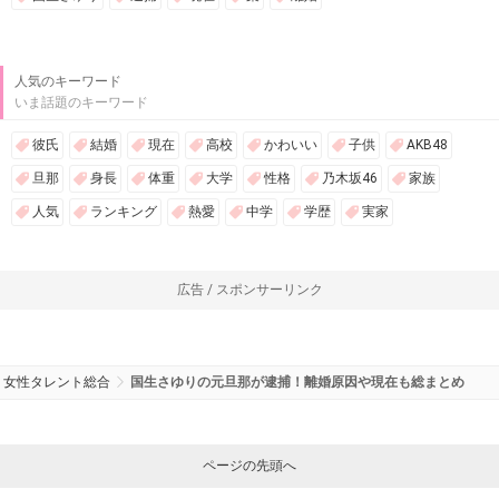
人気のキーワード
いま話題のキーワード
彼氏
結婚
現在
高校
かわいい
子供
AKB48
旦那
身長
体重
大学
性格
乃木坂46
家族
人気
ランキング
熱愛
中学
学歴
実家
広告 / スポンサーリンク
女性タレント総合
国生さゆりの元旦那が逮捕！離婚原因や現在も総まとめ
ページの先頭へ