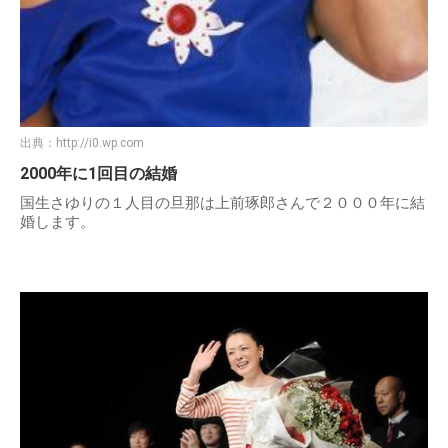
出典：
http://i0.wp.com
2000年に1回目の結婚
国生さゆりの１人目の旦那は上前琢郎さんで２０００年に結
婚します。