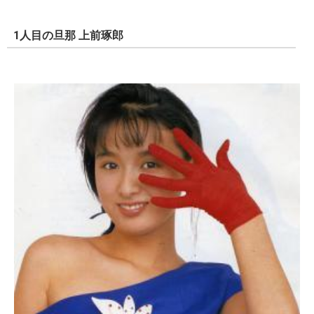
1人目の旦那 上前琢郎