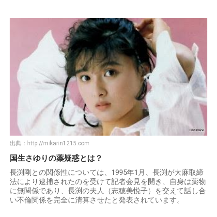
出典：
http://mikarin1215.com
国生さゆりの薬疑惑とは？
長渕剛との関係性については、1995年1月、長渕が大麻取締
法により逮捕されたのを受けて記者会見を開き、自身は薬物
に無関係であり、長渕の夫人（志穂美悦子）を交えて話し合
い不倫関係を完全に清算させたと発表されています。