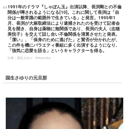
1991年のドラマ『しゃぼん玉』出演以降、長渕剛との不倫
関係が噂されるようになる[10]。これに関して長渕は「自
分は一般常識の範囲外で生きている」と発言。1995年1
月、長渕が大麻取締法により逮捕されたのを受けて記者会
見を開き、自身は薬物に無関係であり、長渕の夫人（志穂
美悦子）を交えて話し合い不倫関係を清算させたと発表。
「潔い」、「保身のために逃げた」と賛否が分かれたが、
この件を機にバラエティ番組に多く出演するようになり、
「強気に恋愛を語る」というキャラクターを得る。
出典：
国生さゆり - Wikipedia
国生さゆりの元旦那