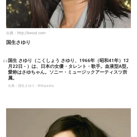
出典：
http://kwout.com
国生さゆり
国生 さゆり（こくしょう さゆり、1966年（昭和41年）12
月22日 - ）は、日本の女優・タレント・歌手。血液型A型。
愛称はさゆちゃん。ソニー・ミュージックアーティスツ所
属。
出典：
国生さゆり - Wikipedia