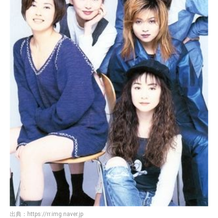
出典：
https://rr.img.naver.jp