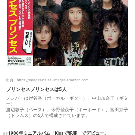
出典：
https://images-na.ssl-images-amazon.com
プリンセスプリンセスは5人
メンバーは岸谷香（ボーカル・ギター）、中山加奈子（ギタ
ー）
渡辺敦子（ベース）、今野登茂子（キーボード）、富田京子
（ドラムス）の5人で構成されています。
1986年ミニアルバム「Kissで犯罪」でデビュー。