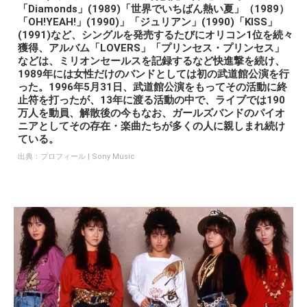
「Diamonds」(1989)「世界でいちばん熱い夏」（1989）
「OH!YEAH!」(1990)」「ジュリアン」(1990)「KISS」
(1991)など、シングルを発売するたびにオリコン1位を続々
獲得、アルバム「LOVERS」「プリンセス・プリンセス」
などは、ミリオンセールスを記録するなど快進撃を続け、
1989年には女性だけのバンドとしては初の武道館公演を行
った。1996年5月31日、武道館公演をもってその活動に終
止符を打ったが、13年に渡る活動の中で、ライブでは190
万人を動員、解散後の今もなお、ガールズバンドのパイオ
ニアとしてその存在・楽曲たちが多くの人に親しまれ続け
ている。
出典：
プロフィール | Sony Music