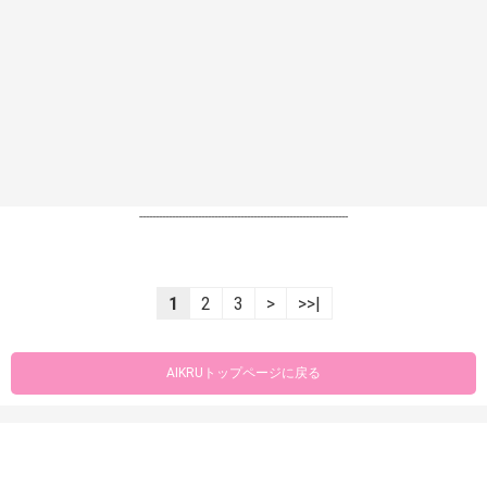
----------------------------------------------------------------
1
2
3
>
>>|
AIKRUトップページに戻る