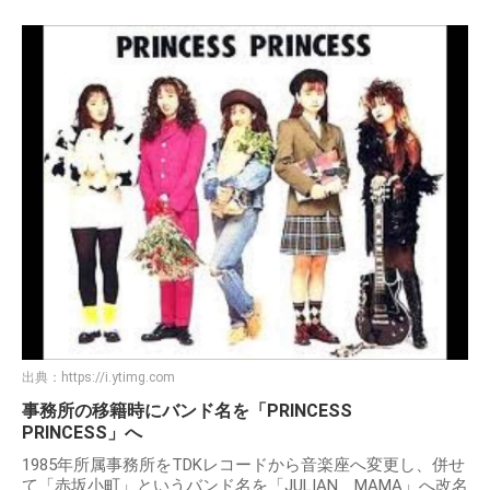
出典：
https://i.ytimg.com
事務所の移籍時にバンド名を「PRINCESS
PRINCESS」へ
1985年所属事務所をTDKレコードから音楽座へ変更し、併せ
て「赤坂小町」というバンド名を「JULIAN MAMA」へ改名