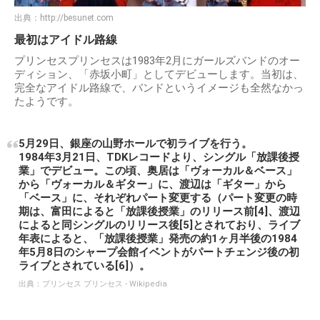
出典：
http://besunet.com
最初はアイドル路線
プリンセスプリンセスは1983年2月にガールズバンドのオー
ディション、「赤坂小町」としてデビューします。当初は、
完全なアイドル路線で、バンドというイメージも全然なかっ
たようです。
5月29日、銀座の山野ホールで初ライブを行う。
1984年3月21日、TDKレコードより、シングル「放課後授
業」でデビュー。この頃、奥居は「ヴォーカル＆ベース」
から「ヴォーカル＆ギター」に、渡辺は「ギター」から
「ベース」に、それぞれパート変更する（パート変更の時
期は、富田によると「放課後授業」のリリース前[4]、渡辺
によると同シングルのリリース後[5]とされており、ライブ
年表によると、「放課後授業」発売の約1ヶ月半後の1984
年5月8日のシャープ会館イベントがパートチェンジ後の初
ライブとされている[6]）。
出典：
プリンセス プリンセス - Wikipedia