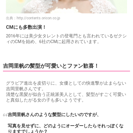
出典：
http://contents.oricon.co.jp
CMにも多数出演！
2016年には美少女タレントの登竜門とも言われているゼクシ
ィのCMを始め、6社のCMに起用されています。
吉岡里帆の髪型が可愛いとファン歓喜！
グラビア進出を皮切りに、女優としての快進撃が止まらない
吉岡里帆さんです。
清楚な黒髪が似合う正統派美人として、髪型がすごく可愛い
と真似したがる女の子も多いようです。
吉岡里帆さんのような髪型にしたいのですが、
写真を見せずに、どのようにオーダーしたらそれっぽくな
りますでしょうか？