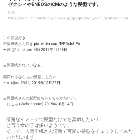
ゼクシィやENEOSのCMのような髪型です。
出典：
https://detail.chiebukuro.yahoo.co.jp/qa/question_detail/q14169330324
この髪型好き
吉岡里帆さん好き
pic.twitter.com/fFPOcloUPb
— 茜 (@dr_akane_Xlll)
2017年4月28日
吉岡里帆かわいいなぁ。
顔変わるなら あの髪型にしたい
— n. (@re_8931)
2019年10月26日
吉岡里帆さんの髪型めちゃくちゃかわいい。
— にこみ (@chodoraiai)
2019年10月14日
清楚なイメージで髪型だけでも真似したい！
と言う女の子は多いようです。
そこで、吉岡里帆さん清楚で可愛い髪型をチェックしてみた
いと思います。