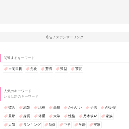
広告 / スポンサーリンク
関連するキーワード
吉岡里帆
劣化
驚愕
髪型
茶髪
人気のキーワード
いま話題のキーワード
彼氏
結婚
現在
高校
かわいい
子供
AKB48
旦那
身長
体重
大学
性格
乃木坂46
家族
人気
ランキング
熱愛
中学
学歴
実家