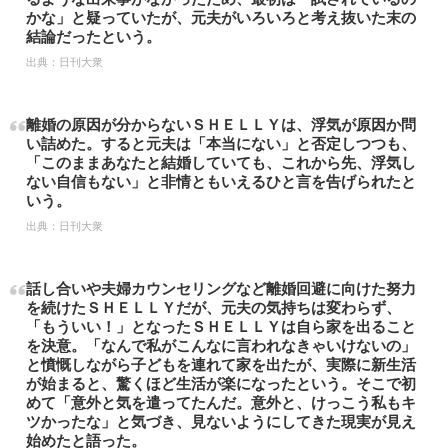
かな」と疑っていたが、元夫がいろいろと考え抜いた末の
結論だったという。
出典：
日刊大衆
離婚の原因が分からないＳＨＥＬＬＹは、浮気が原因か問
い詰めた。すると元夫は「本当にない」と否定しつつも、
「このままあなたと結婚していても、これから先、浮気し
ない自信もない」と非情ともいえるひと言を告げられたと
いう。
出典：
日刊大衆
話し合いや夫婦カウンセリングなど離婚回避に向けた努力
を続けたＳＨＥＬＬＹだが、元夫の気持ちは変わらず、
「もういい！」となったＳＨＥＬＬＹは自ら家を出ること
を決意。「なんで私がこんなに言われなきゃいけないの」
と憤慨しながら子どもを連れて家を出たが、実際に新生活
が始まると、驚くほど生活が楽になったという。そこで初
めて「意外と気を遣ってたんだ。意外と、けっこう私もキ
ツかったな」と気づき、見ないようにしてきた現実が見え
始めたと語った。