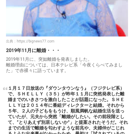
出典：
https://bignews77.com
2019年11月に離婚・・・
2019年11月に、突如離婚を発表しました。
離婚理由については、日本テレビ系「今夜くらべてみまし
た」で赤裸々に語っています。
１月１７日放送の『ダウンタウンなう』（フジテレビ系）
で、ＳＨＥＬＬＹ（３５）が昨年１１月に突然発表した離
婚までのいきさつを激白したことが話題になった。ＳＨＥ
ＬＬＹは２０１４年に番組ディレクターと結婚。それから
５年、２人の子どもをもうけ、順風満帆な結婚生活を送っ
ていたが、元夫から突然「離婚がしたい。その前段階とし
て、“とりあえず別居しないか”」と提案されたそうだ。それ
までの生活で離婚を匂わすような前兆や、夫婦仲がこじれ
るような出来事がなかったため、最初は「試されているの