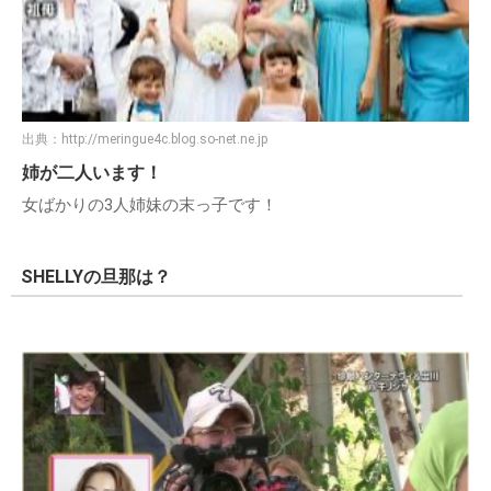
出典：
http://meringue4c.blog.so-net.ne.jp
姉が二人います！
女ばかりの3人姉妹の末っ子です！
SHELLYの旦那は？