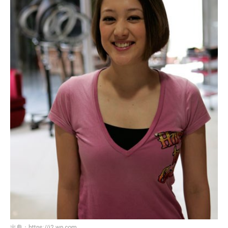
出典：
https://i2.wp.com