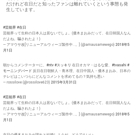
だけれど在日だと知ったファンは離れていくという事態も発
生しています。
#芸能界
#在日
芸能界って生粋の日本人は居ないでしょ。(優木まおみだって、在日韓国人なん
だよね。騙されたよ！)
— アマウサ改[リニューアルウィーゴ製作中…。] (@amausamewego)
2018年5
月1日
朝からコメンテーターに、
#ntv
#スッキリ
在日オカマ・はるな愛、
#tvasahi
#
モーニングバード
反日在日朝鮮人・青木理、在日中国人・優木まおみ、日本の
テレビはこいつらにどんなコメントを求めてるの？気持ち悪い
— rossilove (@rossilove623)
2015年3月31日
#芸能界
#在日
芸能界って生粋の日本人は居ないでしょ。(優木まおみだって、在日韓国人なん
だよね。騙されたよ！)
— アマウサ改[リニューアルウィーゴ製作中…。] (@amausamewego)
2018年5
月1日
在日の優木まおみが誰れと結婚しようが、どうでもいい