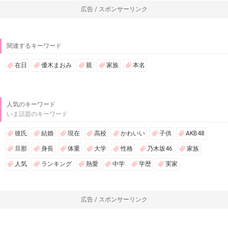
広告 / スポンサーリンク
関連するキーワード
在日
優木まおみ
親
家族
本名
人気のキーワード
いま話題のキーワード
彼氏
結婚
現在
高校
かわいい
子供
AKB48
旦那
身長
体重
大学
性格
乃木坂46
家族
人気
ランキング
熱愛
中学
学歴
実家
広告 / スポンサーリンク