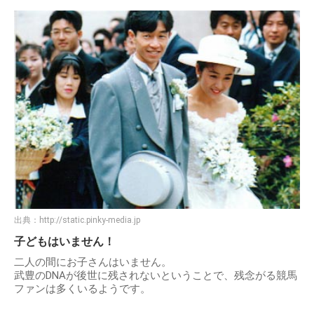
出典：
http://static.pinky-media.jp
子どもはいません！
二人の間にお子さんはいません。
武豊のDNAが後世に残されないということで、残念がる競馬
ファンは多くいるようです。