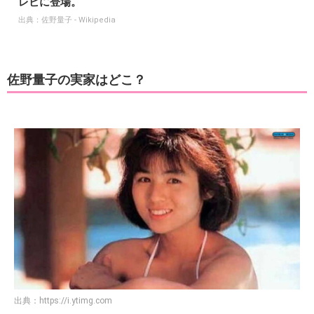
レビに登場。
出典：
佐野量子 - Wikipedia
佐野量子の実家はどこ？
出典：
https://i.ytimg.com