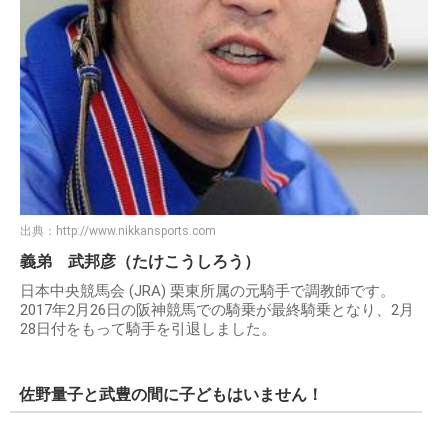
出典：
http://www.nikkansports.com
義弟 武邦彦（たけこうしろう）
日本中央競馬会 (JRA) 栗東所属の元騎手で調教師です。
2017年2月26日の阪神競馬での騎乗が最終騎乗となり、2月
28日付をもって騎手を引退しました。
佐野量子と武豊の間に子どもはいません！