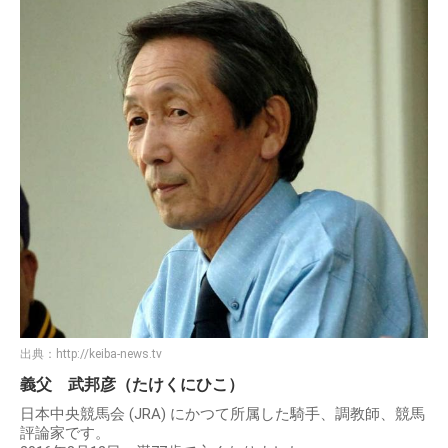
出典：
http://keiba-news.tv
義父 武邦彦（たけくにひこ）
日本中央競馬会 (JRA) にかつて所属した騎手、調教師、競馬
評論家です。