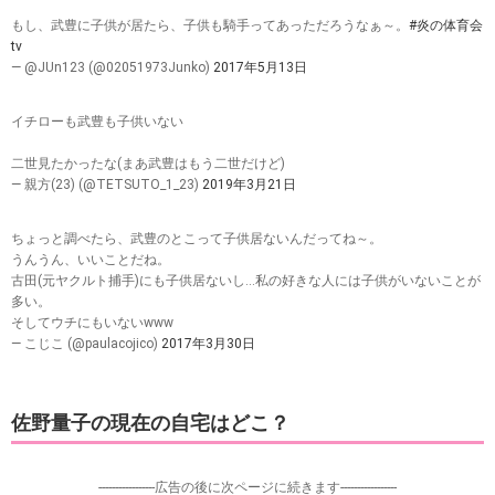
もし、武豊に子供が居たら、子供も騎手ってあっただろうなぁ～。
#炎の体育会
tv
— @JUn123 (@02051973Junko)
2017年5月13日
イチローも武豊も子供いない
二世見たかったな(まあ武豊はもう二世だけど)
— 親方(23) (@TETSUTO_1_23)
2019年3月21日
ちょっと調べたら、武豊のとこって子供居ないんだってね～。
うんうん、いいことだね。
古田(元ヤクルト捕手)にも子供居ないし…私の好きな人には子供がいないことが
多い。
そしてウチにもいないwww
— こじこ (@paulacojico)
2017年3月30日
佐野量子の現在の自宅はどこ？
-----------------広告の後に次ページに続きます-----------------