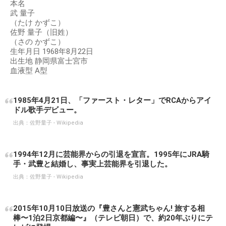
本名
武 量子
（たけ かずこ）
佐野 量子（旧姓）
（さの かずこ）
生年月日 1968年8月22日
出生地 静岡県富士宮市
血液型 A型
1985年4月21日、「ファースト・レター」でRCAからアイ
ドル歌手デビュー。
出典：
佐野量子 - Wikipedia
1994年12月に芸能界からの引退を宣言。1995年にJRA騎
手・武豊と結婚し、事実上芸能界を引退した。
出典：
佐野量子 - Wikipedia
2015年10月10日放送の『豊さんと憲武ちゃん! 旅する相
棒〜1泊2日京都編〜』（テレビ朝日）で、約20年ぶりにテ