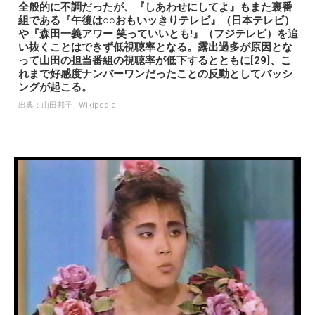
全般的に不調だったが、『しあわせにしてよ』もまた裏番
組である『午後は○○おもいッきりテレビ』（日本テレビ）
や『森田一義アワー 笑っていいとも!』（フジテレビ）を追
い抜くことはできず低視聴率となる。露出過多が原因とな
って山田の担当番組の視聴率が低下するとともに[29]、こ
れまで好感度ナンバーワンだったことの反動としてバッシ
ングが起こる。
出典：
山田邦子 - Wikipedia