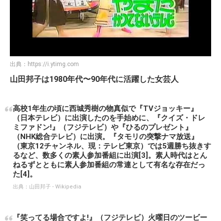
出典：
https://i.ytimg.com
山田邦子は1980年代〜90年代に活躍した女芸人
高校1年生の頃に西城秀樹の物真似で『TVジョッキー』
（日本テレビ）に出演したのを手始めに、『クイズ・ドレ
ミファドン!』（フジテレビ）や『ひるのプレゼント』
（NHK総合テレビ）に出演。『タモリの突撃ナマ放送』
（東京12チャンネル、現：テレビ東京）では5週勝ち抜きす
るなど、数多くの素人参加番組に出演[3]。素人時代はとん
ねるずとともに素人参加番組の常連として有名な存在だっ
た[4]。
出典：
山田邦子 - Wikipedia
『笑ってる場合ですよ!』（フジテレビ）火曜日のツービー