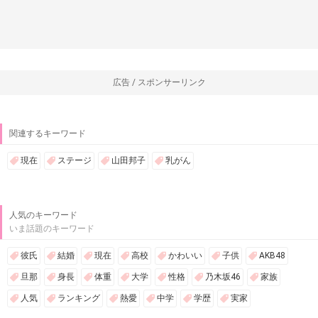
広告 / スポンサーリンク
関連するキーワード
現在
ステージ
山田邦子
乳がん
人気のキーワード
いま話題のキーワード
彼氏
結婚
現在
高校
かわいい
子供
AKB48
旦那
身長
体重
大学
性格
乃木坂46
家族
人気
ランキング
熱愛
中学
学歴
実家