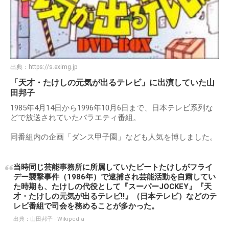
出典：
https://s.eximg.jp
「天才・たけしの元気が出るテレビ」に出演していた山
田邦子
1985年4月14日から1996年10月6日まで、日本テレビ系列な
どで放送されていたバラエティ番組。
同番組内の企画「ダンス甲子園」なども人気を博しました。
当時同じ芸能事務所に所属していたビートたけしがフライ
デー襲撃事件（1986年）で逮捕され芸能活動を自粛してい
た時期も、たけしの代役として『スーパーJOCKEY』『天
才・たけしの元気が出るテレビ!!』（日本テレビ）などのテ
レビ番組で司会を務めることが多かった。
出典：
山田邦子 - Wikipedia