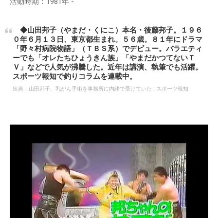
活動時期：1981年 -
◆山田邦子（やまだ・くにこ）本名・後藤邦子。１９６
０年６月１３日、東京都生まれ。５６歳。８１年にドラマ
「野々村病院物語」（ＴＢＳ系）でデビュー。バラエティ
ーでも「オレたちひょうきん族」「やまだかつてないＴ
Ｖ」などで人気が沸騰した。近年は講演、執筆でも活躍。
スポーツ報知で釣りコラムを連載中。
出典：
山田邦子、乳がん手術を事務所に内緒で受けていた : スポーツ報知