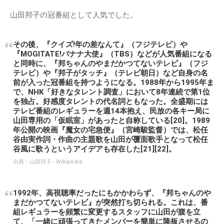
山田邦子の冠番組として人気でした。
その後、『クイズ!年の差なんて』（フジテレビ）や
『MOGITATE!バナナ大使』（TBS）などが人気番組になる
と同時に、『邦ちゃんのやまだかつてないテレビ』（フジ
テレビ）や『邦子がタッチ』（テレビ朝日）など自身の名
前が入った冠番組を持つようになる。1988年から1995年ま
で、NHK「好きなタレント調査」において8年連続で第1位
を独占。好感度タレントの代名詞ともなった。全盛期には
テレビ番組のレギュラーを週14本抱え、民放の各キー局に
山田専用の「仮眠室」があったと自称している[20]。1989
年公開の映画『魔女の宅急便』（宮崎駿監督）では、松任
谷由実作詞・作曲の主題歌を山田が覆面歌手となって松任
谷風に歌うというアイデアも存在した[21][22]。
出典：
山田邦子 - Wikipedia
1992年、高視聴率だったにもかかわらず、『邦ちゃんのや
まだかつてないテレビ』が突然打ち切られる。これは、番
組レギュラーを頻繁に変更するスタッフに山田が腹を立
て、「一緒に頑張ってきたメンバーを簡単に降板させるの