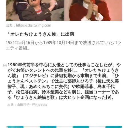
出典：
https://pbs.twimg.com
「オレたちひょうきん族」に出演
1981年5月16日から1989年10月14日まで放送されていたバラ
エティ番組。
1980年代前半を中心に女優としての仕事もこなしたが、や
がてお笑いタレントへの比重を移し、『オレたちひょうき
ん族』（フジテレビ）に番組初期から末期まで出演。「ひ
ょうきんベストテン」では主に薬師丸ひろ子（後に天久美
智子、現：あめくみちこに交代）や欧陽菲菲、島倉千代
子、松任谷由実、鈴木聖美などを演じ、担当コーナーであ
る「ひょうきん絵描き歌」は大ヒット企画になった[9]。
出典：
山田邦子 - Wikipedia