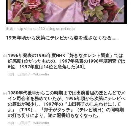
出典：
http://ma-kun930.c.blog.so-net.ne.jp
1995年頃から次第にテレビから姿を現さなくなる……
1996年発表の1995年度NHK「好きなタレント調査」では
好感度1位だったものの、1997年発表の1996年度調査では
6位、1997年度は14位と急落した[40]。
出典：
山田邦子 - Wikipedia
1980年代後半からこの時期までは出演番組のほとんどでメ
イン司会者を務めていたが、1995年頃から次第にテレビへ
の露出が減少し、1997年の『山田邦子のしあわせにして
よ』（TBS）、『邦子がタッチ』（テレビ朝日）の同時期
の打ち切りにより、遂に冠番組もなくなった。
出典：
山田邦子 - Wikipedia