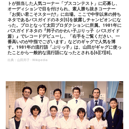
トが担当した人気コーナー「ブスコンテスト」に応募し、
オーディションで目を付けられ、素人勝ち抜きコーナー
「お笑い君こそスターだ!」に出場。ここで中学以来の持ち
ネタであるバスガイドのネタ[5]を披露しチャンピオンにな
った。プロとなって太田プロダクションに所属。1981年に
バスガイドネタの『邦子のかわい子ぶりっ子（バスガイド
篇）』でレコードデビューし、「右手をご覧ください、一
番高いのが中指でございます」などのギャグで人気を博
す。1981年の流行語「ぶりっ子」は、山田がギャグに使っ
たことから一般的な流行語になったとされる[6][7][8]。
出典：
山田邦子 - Wikipedia