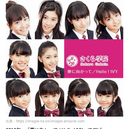
野崎結愛、木村咲愛
※最終メンバー
さくら学院（さくらがくいん）は、日本の女性アイドルグ
ループ。アミューズ所属のメンバーで2010年4月に結成さ
れ[3]、2021年8月31日に活動を終了した[1][2]。
出典：
さくら学院 - Wikipedia