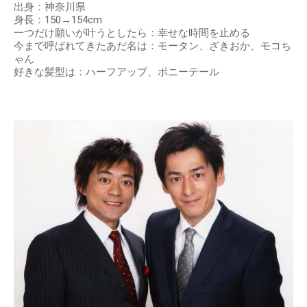
出典：
http://take-y.com
プロフィール
名前：岡崎百々子
生年月日：2003年3月3日
出身：神奈川県
身長：150→154cm
一つだけ願いが叶うとしたら：幸せな時間を止める
今まで呼ばれてきたあだ名は：モータン、ざきおか、モコち
ゃん
好きな髪型は：ハーフアップ、ポニーテール