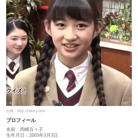
さくら学院の中元すず香さんの顔っていうか表情が好き。苦笑いにも近いよう
な、「ニッ」っていうかっこいい笑い方。
— 宇井彩野 (@niyari_niyari)
2011年11月27日
さくら学院メンバーの人気ランキング2位：岡崎百々子
（おかざきももこ）【2018年3月卒業】