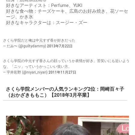
出典：
https://pbs.twimg.com
プロフィール
名前：中元すず香
別名：SUZUKA (可憐Girl's)、SU-METAL (BABYMETAL)
生年月日：1997年12月20日
出身：広島県広島市
好きなアーティスト：Perfume、YUKI
好きな食べ物：チーズケーキ、広島のお好み焼き、花ソーセ
ージ、かき氷
好きなキャラクターは：スージー・ズー
さくら学院だと俺は中元すず香が好きだった
— だみ〜 (@guiltydammy)
2013年7月22日