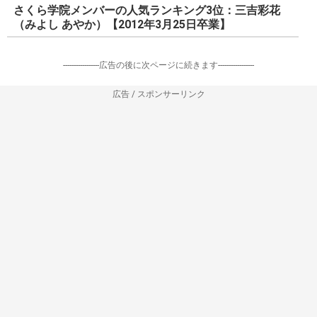
出典：
運動会の朝に… 博多華丸の娘、さくら学院・岡崎百々子のほっこりエピソ
ード - Spotlight (スポットライト)
岡崎百々子ちゃん本当可愛すぎるでしょ…
— かっつー (@kattsu_15)
2016年5月30日
さくら学院「超十代」
⇒
https://t.co/BcHeb22e0l
岡崎百々子ちゃんめちゃくちゃ可愛すぎるでしょ…
— かっつー (@kattsu_15)
2016年5月9日
さくら学院メンバーの人気ランキング3位：三吉彩花
（みよし あやか）【2012年3月25日卒業】
-----------------広告の後に次ページに続きます-----------------
広告 / スポンサーリンク