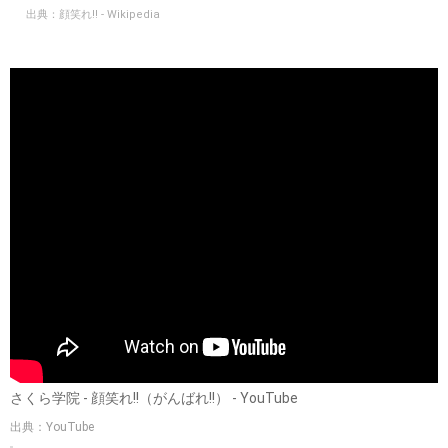
出典：
https://images-na.ssl-images-amazon.com
6thシングル「顔笑れ!!」がオリコン6位を獲得
【チャート最高順位】
6位（オリコン）
「顔笑れ!!」（がんばれ!!）は、さくら学院の6thシングル。
2013年10月9日にUNIVERSAL Jから発売された。
「さくら学院×産経新聞アプリ『顔笑れ!!』プロジェクト」
と称して、スマートフォン向けアプリ内におけるプロモー
ションが行われた。
出典：
顔笑れ!! - Wikipedia