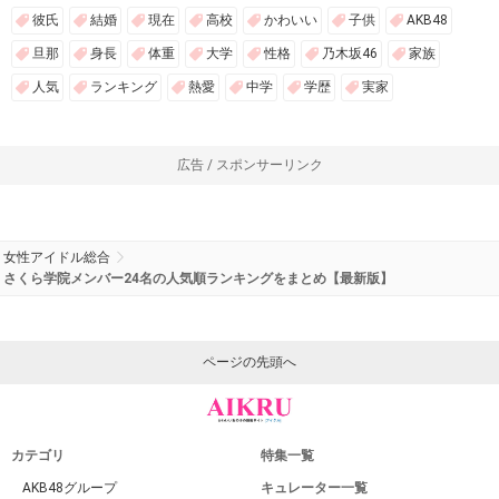
広告 / スポンサーリンク
関連するキーワード
岡崎百々子
メンバー
ランキング
人気
さくら学院
人気のキーワード
いま話題のキーワード
彼氏
結婚
現在
高校
かわいい
子供
AKB48
旦那
身長
体重
大学
性格
乃木坂46
家族
人気
ランキング
熱愛
中学
学歴
実家
広告 / スポンサーリンク