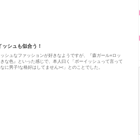
イッシュも似合う！
イッシュなファッションが好きなようですが、『森ガール×ロッ
好きな色』といった感じで、本人曰く「ボーイッシュって言って
なに男子!な格好はしてません><」とのことでした。