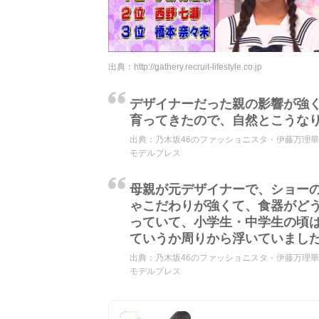
出典：
http://gathery.recruit-lifestyle.co.jp
デザイナーだった親の影響が強
育ってきたので、自然とこうな
出典：
乃木坂46のファッショニスタ・伊藤万理華
モデルプレス
母親が元デザイナーで、ショー
ゃこだわりが強くて、食器がど
っていて、小学生・中学生の頃
ていうか周りから浮いていまし
出典：
乃木坂46のファッショニスタ・伊藤万理華
モデルプレス