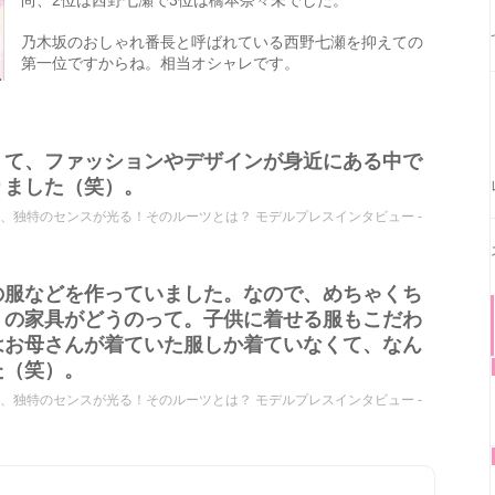
尚、2位は西野七瀬で3位は橋本奈々未でした。
乃木坂のおしゃれ番長と呼ばれている西野七瀬を抑えての
第一位ですからね。相当オシャレです。
くて、ファッションやデザインが身近にある中で
りました（笑）。
、独特のセンスが光る！そのルーツとは？ モデルプレスインタビュー -
の服などを作っていました。なので、めちゃくち
うの家具がどうのって。子供に着せる服もこだわ
はお母さんが着ていた服しか着ていなくて、なん
た（笑）。
、独特のセンスが光る！そのルーツとは？ モデルプレスインタビュー -