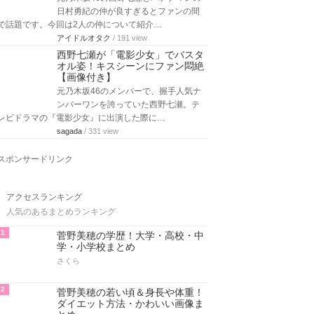
日村勇紀の仲が良すぎるとファンの間
で話題です。今回は2人の仲について紹介…
アイドルオタク
/ 191 view
西野七瀬が「電影少女」でバスタ
オル姿！キスシーンにファン悶絶
【画像付き】
元乃木坂46のメンバーで、握手人気ナ
ンバーワンを誇っていた西野七瀬。テ
レビドラマの『電影少女』に出演した際に…
sagada
/ 331 view
スポンサードリンク
アクセスランキング
人気のあるまとめランキング
1
菅野美穂の学歴！大学・高校・中
学・小学校まとめ
さくら
2
菅野美穂の若い頃＆身長や体重！
ダイエット方法・かわいい画像ま