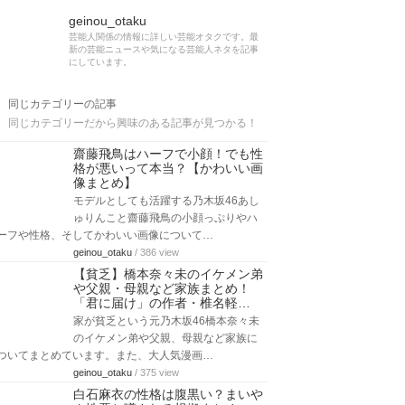
geinou_otaku
芸能人関係の情報に詳しい芸能オタクです。最
新の芸能ニュースや気になる芸能人ネタを記事
にしています。
同じカテゴリーの記事
同じカテゴリーだから興味のある記事が見つかる！
齋藤飛鳥はハーフで小顔！でも性
格が悪いって本当？【かわいい画
像まとめ】
モデルとしても活躍する乃木坂46あし
ゅりんこと齋藤飛鳥の小顔っぷりやハ
ーフや性格、そしてかわいい画像について…
geinou_otaku
/ 386 view
【貧乏】橋本奈々未のイケメン弟
や父親・母親など家族まとめ！
「君に届け」の作者・椎名軽…
家が貧乏という元乃木坂46橋本奈々未
のイケメン弟や父親、母親など家族に
ついてまとめています。また、大人気漫画…
geinou_otaku
/ 375 view
白石麻衣の性格は腹黒い？まいや