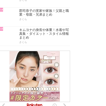
さくら
14
郡司恭子の実家や家族！父親と職
業・母親・兄弟まとめ
さくら
15
キムヨナの身長や体重！水着や写
真集・ダイエット・スタイル情報
まとめ
さくら