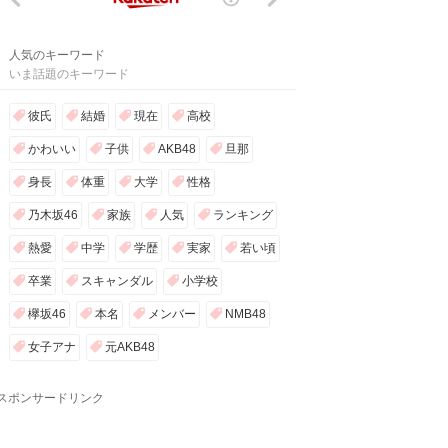
人気のキーワード
いま話題のキーワード
彼氏
結婚
現在
高校
かわいい
子供
AKB48
旦那
身長
体重
大学
性格
乃木坂46
家族
人気
ランキング
熱愛
中学
学歴
実家
若い頃
卒業
スキャンダル
小学校
欅坂46
本名
メンバー
NMB48
女子アナ
元AKB48
スポンサードリンク