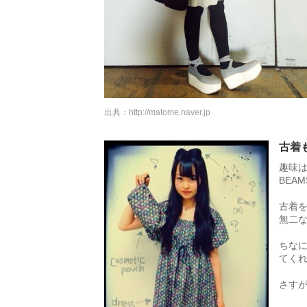
出典：
http://matome.naver.jp
古着
趣味
BEAM
古着
無二
ちな
てく
さす