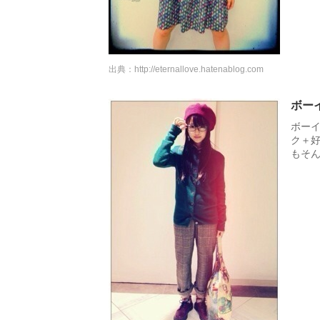
出典：
http://eternallove.hatenablog.com
ボー
ボー
ク＋
もそん