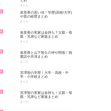
とめ
さくら
3
泉里香の若い頃！学歴(高校/大学)
や昔の経歴まとめ
さくら
4
泉里香の実家は金持ち？父親・母
親・兄弟など家族まとめ
さくら
5
泉里香と山下智久の仲や関係！熱
愛説や共演まとめ
さくら
6
宮澤智の学歴！大学・高校・中
学・小学校まとめ
さくら
7
宮澤智の実家は金持ち！父親・母
親・兄弟など家族まとめ
さくら