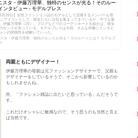
ョニスタ・伊藤万理華、独特のセンスが光る！そのルー
インタビュー - モデルプレス
3月26日】女性ファッション誌のモデルとして活躍するメンバーも増
ョンアイコンとして、彼女たちに注目も集まってきているが、中でも最
、伊藤万理華（20）。ブログなどでのコーディネートを紹介は、彼女
のセンスが光っている。モデルプレスは今回、そんな伊藤にインタビ
ョンの関係性を紐解いていった。
ニスタ・伊藤万理華、独特のセンスが光る！そのルーツとは？ モデルプ
ス
両親ともにデザイナー！
伊藤万理華の母親は元ファッションデザイナーで、父親も
デザイナーをしているそうで、そこから影響しているのか
もしれませんね。
尚、「ファション雑誌に出たいと思っている」んだそうで
す。
これだけオシャレに敏感なので、そう思うのも当然と言え
ば当然です。