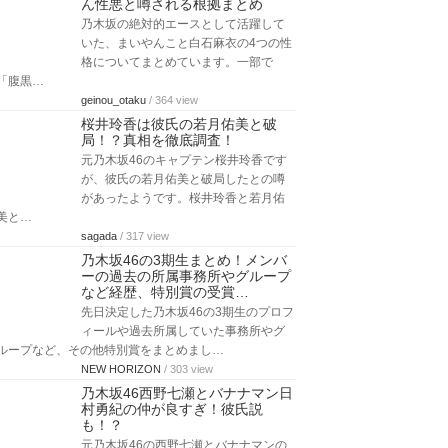
ん性悪と噂される根拠まとめ
乃木坂の絶対的エースとして活躍して
いた、まいやんこと白石麻衣の4つの性
格についてまとめています。一部で
「腹黒…
geinou_otaku
/ 364 view
桜井玲香は彼氏の若月佑美と破
局！？真相を徹底調査！
元乃木坂46のキャプテン桜井玲香です
が、彼氏の若月佑美と破局したとの噂
があったようです。桜井玲香と若月佑
美と…
sagada
/ 317 view
乃木坂46の3期生まとめ！メンバ
ーの過去の所属事務所やグループ
など経歴、特別賞の受賞…
先日決定した乃木坂46の3期生のプロフ
ィールや過去所属していた事務所やグ
ループなど、その他特別賞をまとめまし…
NEW HORIZON
/ 303 view
乃木坂46西野七瀬とバナナマン日
村勇紀の仲が良すぎ！彼氏説
も！？
元乃木坂46の西野七瀬とバナナマンの