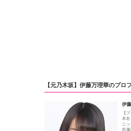
【元乃木坂】伊藤万理華のプロ
伊
【プ
本名
ニッ
所属