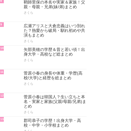
8
鞘師里保の本名や実家＆家族！父
親・母親・兄弟(妹/弟)まとめ
さくら
9
広瀬アリスと大倉忠義はいつ別れ
た？熱愛から破局・馴れ初めや共
演もまとめ
さくら
10
矢部美穂の学歴＆昔と若い頃！出
身大学・高校など総まとめ
さくら
11
菅原小春の身長や体重・学歴(高
校/大学)と経歴を総まとめ
さくら
12
菅原小春は韓国人？生い立ちと本
名・実家と家族(父親/母親/兄弟)ま
とめ
さくら
13
郡司恭子の学歴！出身大学・高
校・中学・小学校まとめ