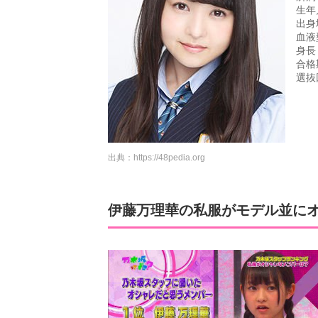
生年
出身
血液
身長
合格
選抜
出典：
https://48pedia.org
伊藤万理華の私服がモデル並に