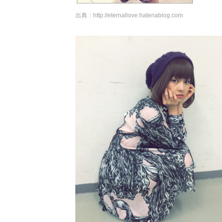
出典：
http://eternallove.hatenablog.com