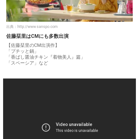
出典：
http://www.sanspo.com
佐藤栞里はCMにも多数出演
【佐藤栞里のCM出演作】
「プチッと鍋」
「香ばし醤油チキン『着物美人』篇」
「スペーシア」など