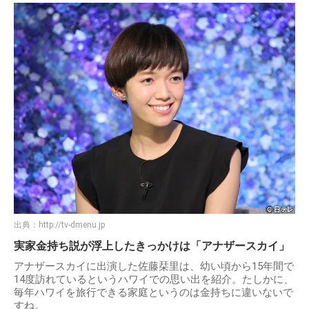
出典：
http://tv-dmenu.jp
実家金持ち説が浮上したきっかけは「アナザースカイ」
アナザースカイに出演した佐藤栞里は、幼い頃から15年間で
14度訪れているというハワイでの思い出を紹介。たしかに、
毎年ハワイを旅行できる家庭というのは金持ちに違いないで
すね。