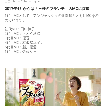
出典：
https://pbs.twimg.com
2017年4月からは「王様のブランチ」のMCに抜擢
6代目MCとして、アンジャッシュの渡部建とともにMCを務
めています。
初代MC：田中律子
2代目MC：さとう珠緒
3代目MC：優香
4代目MC：本仮屋ユイカ
5代目MC：新川優愛
6代目MC：佐藤栞里