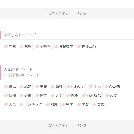
広告 / スポンサーリンク
関連するキーワード
実家
家族
金持ち
佐藤栞里
佐藤二郎
人気のキーワード
いま話題のキーワード
彼氏
結婚
現在
高校
かわいい
子供
AKB48
旦那
身長
体重
大学
性格
乃木坂46
家族
人気
ランキング
熱愛
中学
学歴
実家
広告 / スポンサーリンク