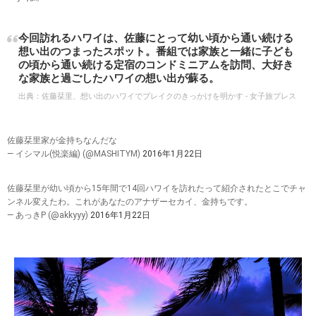
今回訪れるハワイは、佐藤にとって幼い頃から通い続ける
想い出のつまったスポット。番組では家族と一緒に子ども
の頃から通い続ける定宿のコンドミニアムを訪問、大好き
な家族と過ごしたハワイの想い出が蘇る。
出典：
佐藤栞里、想い出のハワイでブレイクのきっかけを明かす - 女子旅プレス
佐藤栞里家が金持ちなんだな
— イシマル(悦楽編) (@MASHITYM)
2016年1月22日
佐藤栞里が幼い頃から15年間で14回ハワイを訪れたって紹介されたとこでチャ
ンネル変えたわ。これがあなたのアナザーセカイ、金持ちです。
— あっきP (@akkyyy)
2016年1月22日