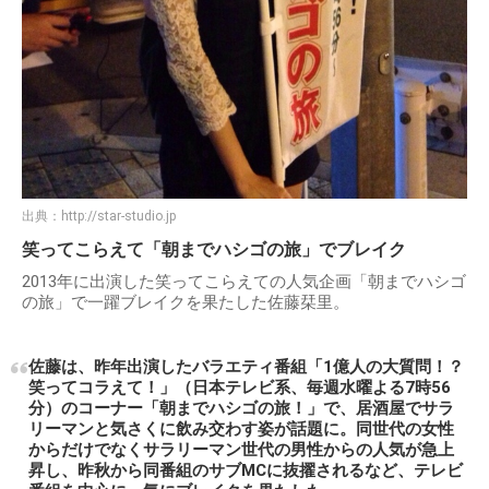
出典：
http://star-studio.jp
笑ってこらえて「朝までハシゴの旅」でブレイク
2013年に出演した笑ってこらえての人気企画「朝までハシゴ
の旅」で一躍ブレイクを果たした佐藤栞里。
佐藤は、昨年出演したバラエティ番組「1億人の大質問！？
笑ってコラえて！」（日本テレビ系、毎週水曜よる7時56
分）のコーナー「朝までハシゴの旅！」で、居酒屋でサラ
リーマンと気さくに飲み交わす姿が話題に。同世代の女性
からだけでなくサラリーマン世代の男性からの人気が急上
昇し、昨秋から同番組のサブMCに抜擢されるなど、テレビ