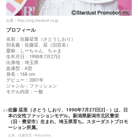
出典：
http://img.stardust.co.jp
プロフィール
名前：佐藤栞里（さとうしおり）
別名義：佐藤栞、栞（旧芸名）
愛称：しーちゃん、ちゃま
生年月日：1990年7月27日
出身地：埼玉県
血液型：A型
身長：168 cm
デビュー：2001年
ジャンル：ファッション
モデル内容：一般
佐藤 栞里（さとう しおり、1990年7月27日[2] - ）は、日
本の女性ファッションモデル。新潟県新潟市北区豊栄
（旧・豊栄市）生まれ、埼玉県育ち。スターダストプロモ
ーション所属。
出典：
佐藤栞里 - Wikipedia