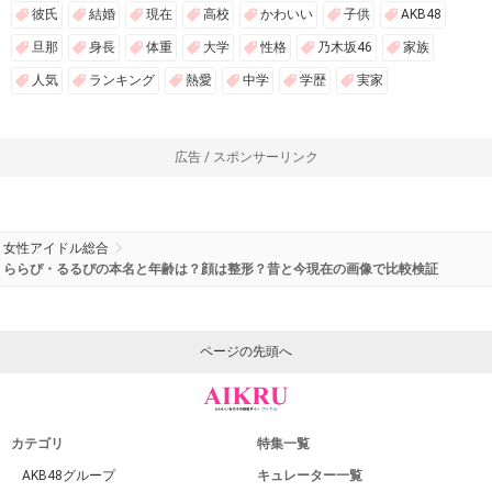
彼氏
結婚
現在
高校
かわいい
子供
AKB48
旦那
身長
体重
大学
性格
乃木坂46
家族
人気
ランキング
熱愛
中学
学歴
実家
広告 / スポンサーリンク
女性アイドル総合
ららぴ・るるぴの本名と年齢は？顔は整形？昔と今現在の画像で比較検証
ページの先頭へ
カテゴリ
特集一覧
AKB48グループ
キュレーター一覧