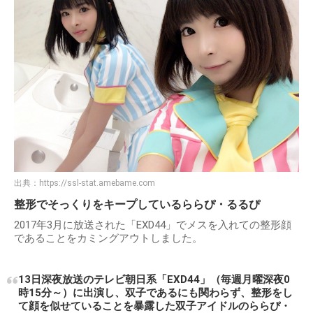
出典：
https://ssl-stat.amebame.com
整形でそっくりをキープしているららぴ・るるぴ
2017年3月に放送された「EXD44」でメスを入れての整形顔
であることをカミングアウトしました。
13日深夜放送のテレビ朝日系「EXD44」（毎週月曜深夜0
時15分～）に出演し、双子であるにも関わらず、整形をし
て顔を似せていることを暴露した双子アイドルのららぴ・