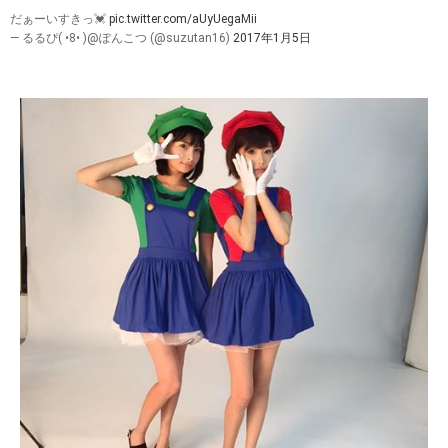
だぁーいすきっ💓
pic.twitter.com/aUyUegaMii
— るるぴ( •8• )@ぽんこつ (@suzutan16)
2017年1月5日