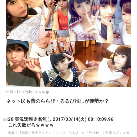
出典：
http://photo.uzra.jp
ネット民も昔のららぴ・るるぴ推しが優勢か？
20:実況速報＠名無し 2017/03/14(火) 00:18:09.96
これ失敗だろｗｗｗｗ
出典：
【画像】双子アイドル「ららぴ・るるぴ」が『EXD44』で整形＆ダンスボ