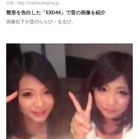
出典：
http://livedoor.blogimg.jp
整形を告白した「EXD44」で昔の画像を紹介
画像右下が昔のららぴ・るるぴ。