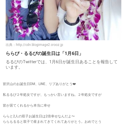
出典：
http://cdn.blogimage2.crooz.jp
ららぴ・るるぴの誕生日は「1月6日」
るるぴのTwitterでは、1月6日が誕生日あることを報告して
います。
皆沢山のお誕生日DM、LINE、リプありがとう❤️
私るるぴ２年処女ですが、もっかい言いますね。２年処女ですが
皆が居てくれるから本当に幸せ
ららと2人の双子お誕生日は2倍幸せなんだよ〜
ららもるると双子で産まれてきてくれてありがとう。おめでとう