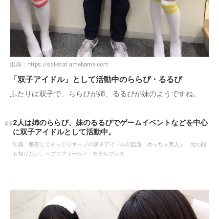
出典：
https://ssl-stat.amebame.com
「双子アイドル」として活動中のららぴ・るるぴ
ふたりは双子で、ららぴが姉、るるぴが妹のようですね。
2人は姉のららぴ、妹のるるぴでゲームイベントなどを中心
に双子アイドルとして活動中。
出典：
整形してそっくりキープの双子アイドルが話題「めっちゃ美人」「元の顔
も知りたい」＜プロフィール＞ - モデルプレス