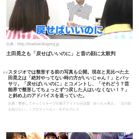
出典：
http://livedoor.blogimg.jp
土田晃之も「戻せばいいのに」と昔の顔に太鼓判
スタジオでは整形する前の写真も公開。現在と見比べた土
田晃之は「絶対やってない時の方がいいじゃん！」とバッ
サリ。「戻せばいいのに」とコメントし、「それどう？芸
能界で整形してちょっとずつ戻した人はいなくない！？」
と斜め上のアドバイスを送っていた。
出典：
整形してそっくりキープの双子アイドルが話題「めっちゃ美人」「元の顔
も知りたい」＜プロフィール＞ - モデルプレス