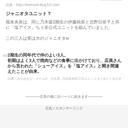
出典：
http://ikomach.blog.fc2.com
ジャニオタユニット？
堀未央奈は、同じ乃木坂2期生の伊藤純奈と北野日奈子と共
に「塩アイス」ちう非公式ユニットを組んでいました。
この三人は実は大のジャニオタw
2期生の同年代で仲のよい3人。
初期はよく3人で焼肉などの食事に出かけており、店員さん
から言われた「シューアイス」を「塩アイス」と聞き間違
えたことが由来。
出典：
みなみおな、チームD、生生星…乃木坂46非公式ユニットまとめ | ぐるのぎ
-----------------広告の後に次ページに続きます-----------------
広告 / スポンサーリンク