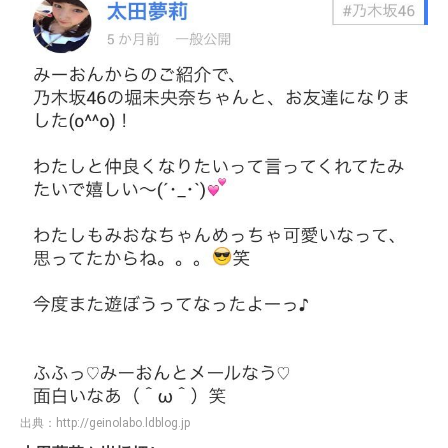
出典：
http://geinolabo.ldblog.jp