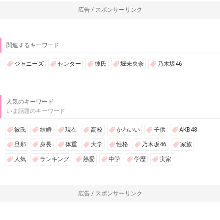
広告 / スポンサーリンク
関連するキーワード
ジャニーズ
センター
彼氏
堀未央奈
乃木坂46
人気のキーワード
いま話題のキーワード
彼氏
結婚
現在
高校
かわいい
子供
AKB48
旦那
身長
体重
大学
性格
乃木坂46
家族
人気
ランキング
熱愛
中学
学歴
実家
広告 / スポンサーリンク