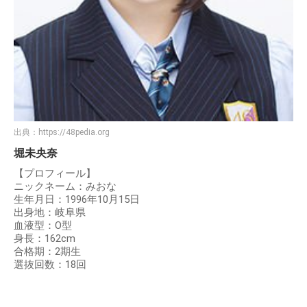
出典：
https://48pedia.org
堀未央奈
【プロフィール】
ニックネーム：みおな
生年月日：1996年10月15日
出身地：岐阜県
血液型：O型
身長：162cm
合格期：2期生
選抜回数：18回