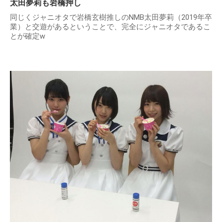
太田夢莉も岩橋押し
同じくジャニオタで岩橋玄樹推しのNMB太田夢莉（2019年卒
業）と交遊があるということで、完全にジャニオタであるこ
とが確定w