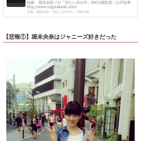
録曲 堀未央奈ソロ「冷たい水の中」MV公開監督：山戸結希
http://www.nogizaka46.com/
出典：堀未央奈 『冷たい水の中』 - YouTube
【悲報①】堀未央奈はジャニーズ好きだった