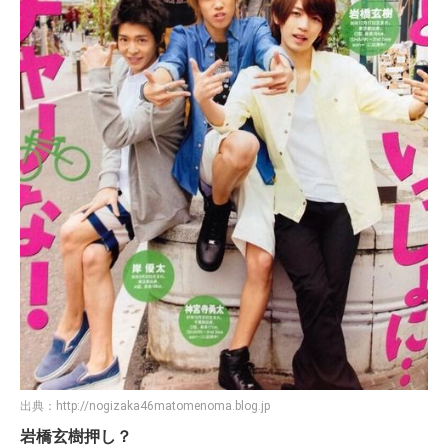
出典：
http://nogizaka46matomenoma.blog.jp
岩橋玄樹押し？