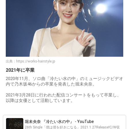
出典：
https://works-hairstyle.jp
2021年に卒業
2020年11月、ソロ曲「冷たい水の中」のミュージックビデオ
内で乃木坂46からの卒業を発表した堀未央奈。
2021年3月28日に行われた配信コンサートをもって卒業し、
以降は女優として活動しています。
堀未央奈 『冷たい水の中』 - YouTube
26th Single「僕は僕を好きになる」2021.1.27Release!C/W収