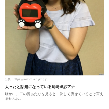
出典：
https://iwiz-chie.c.yimg.jp
太ったと話題になっている尾崎里紗アナ
確かに、二の腕あたりを見ると、決して痩せているとは言え
ませんね。