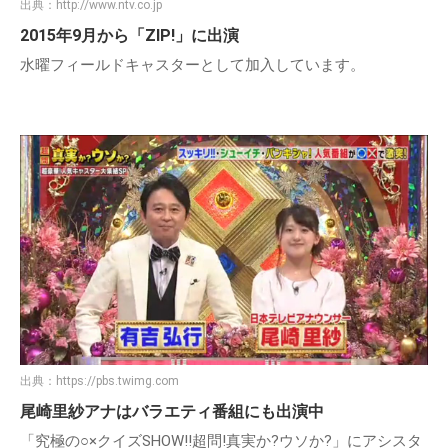
出典：
http://www.ntv.co.jp
2015年9月から「ZIP!」に出演
水曜フィールドキャスターとして加入しています。
出典：
https://pbs.twimg.com
尾崎里紗アナはバラエティ番組にも出演中
「究極の○×クイズSHOW!!超問!真実か?ウソか?」にアシスタ