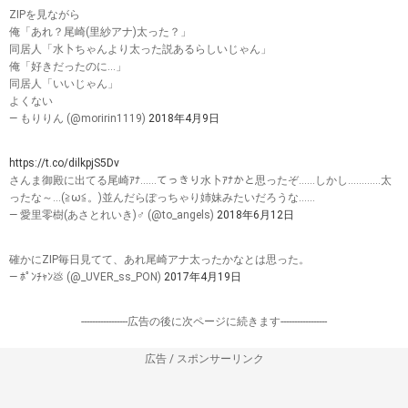
ZIPを見ながら
俺「あれ？尾崎(里紗アナ)太った？」
同居人「水卜ちゃんより太った説あるらしいじゃん」
俺「好きだったのに...」
同居人「いいじゃん」
よくない
— もりりん (@moririn1119)
2018年4月9日
https://t.co/dilkpjS5Dv
さんま御殿に出てる尾崎ｱﾅ……てっきり水卜ｱﾅかと思ったぞ……しかし…………太
ったな～…(≧ω≦。)並んだらぽっちゃり姉妹みたいだろうな……
— 愛里零樹(あさとれいき)♂ (@to_angels)
2018年6月12日
確かにZIP毎日見てて、あれ尾崎アナ太ったかなとは思った。
— ﾎﾟﾝﾁｬﾝ💩 (@_UVER_ss_PON)
2017年4月19日
-----------------広告の後に次ページに続きます-----------------
広告 / スポンサーリンク