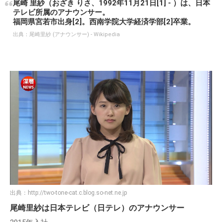
尾崎 里紗（おざき りさ、1992年11月21日[1] - ）は、日本
テレビ所属のアナウンサー。
福岡県宮若市出身[2]。西南学院大学経済学部[2]卒業。
出典：
尾崎里紗 (アナウンサー) - Wikipedia
出典：
http://two-tone-cat.c.blog.so-net.ne.jp
尾崎里紗は日本テレビ（日テレ）のアナウンサー