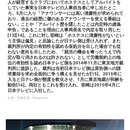
人が経営するクラブにおいてホステスとしてアルバイトを
していた事実を日本テレビの人事担当者に申し出たとこ
ろ、5月に入り「アナウンサーには高い清廉性が求められて
おり、過去の経歴に傷のあるアナウンサーを使える番組は
ない」ことや「アルバイト歴を隠したことは内定時の虚偽
申告」であることを理由に人事局長名で内定を取り消した
[13][14]。これに対し笹崎は「ホステスに清廉性がないとい
う主張は偏見」と反論したが日テレ側は受け入れず、また
裁判所が内定の有効性を認める仮処分を出した場合でも従
わない意向を示したため、「就活の機会を奪ったうえで内
定が取り消されるのは許されない」として労働契約上の地
位の有効性を認め日本テレビ側を2014年11月に東京地方裁
判所に提訴した。裁判は当初日本テレビ側は原告側への請
求棄却を求め全面的に争う構えを見せたが[15]、2015年に
入ると日テレ側が態度を軟化させ、1月に東京地裁が和解を
勧告[16]。両社ともこれを受け入れ、笹崎は2015年4月に
日本テレビに入社した。
出典：
笹崎里菜 - Wikipedia