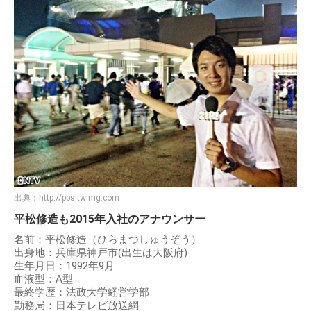
出典：
http://pbs.twimg.com
平松修造も2015年入社のアナウンサー
名前：平松修造（ひらまつしゅうぞう）
出身地：兵庫県神戸市(出生は大阪府)
生年月日：1992年9月
血液型：A型
最終学歴：法政大学経営学部
勤務局：日本テレビ放送網