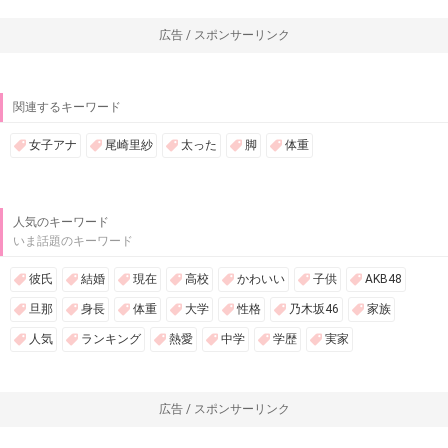
広告 / スポンサーリンク
関連するキーワード
女子アナ
尾崎里紗
太った
脚
体重
人気のキーワード
いま話題のキーワード
彼氏
結婚
現在
高校
かわいい
子供
AKB48
旦那
身長
体重
大学
性格
乃木坂46
家族
人気
ランキング
熱愛
中学
学歴
実家
広告 / スポンサーリンク