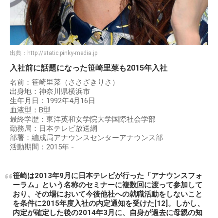
出典：
http://static.pinky-media.jp
入社前に話題になった笹崎里菜も2015年入社
名前：笹崎里菜（ささざきりさ）
出身地：神奈川県横浜市
生年月日：1992年4月16日
血液型：B型
最終学歴：東洋英和女学院大学国際社会学部
勤務局：日本テレビ放送網
部署：編成局アナウンスセンターアナウンス部
活動期間：2015年 -
笹崎は2013年9月に日本テレビが行った「アナウンスフォ
ーラム」という名称のセミナーに複数回に渡って参加して
おり、その場において今後他社への就職活動をしないこと
を条件に2015年度入社の内定通知を受けた[12]。しかし、
内定が確定した後の2014年3月に、自身が過去に母親の知