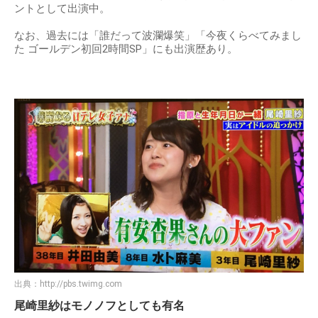
ントとして出演中。
なお、過去には「誰だって波瀾爆笑」「今夜くらべてみまし
た ゴールデン初回2時間SP」にも出演歴あり。
出典：
http://pbs.twimg.com
尾崎里紗はモノノフとしても有名