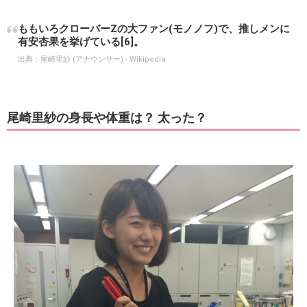
ももいろクローバーZの大ファン(モノノフ)で、推しメンに
有安杏果を挙げている[6]。
出典：
尾崎里紗 (アナウンサー) - Wikipedia
尾崎里紗の身長や体重は？ 太った？