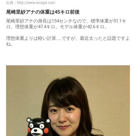
出典：
http://www.asagei.com
尾崎里紗アナの体重は45キロ前後
尾崎里紗アナの身長は154センチなので、標準体重が51.1キ
ロ、理想体重が47.4キロ、モデル体重が42.6キロ。
理想体重よりは軽い計算……ですが、最近太ったと話題ですよ
ね。