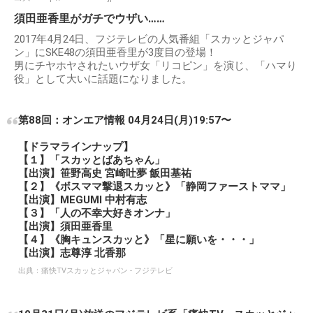
須田亜香里がガチでウザい……
2017年4月24日、フジテレビの人気番組「スカッとジャパ
ン」にSKE48の須田亜香里が3度目の登場！
男にチヤホヤされたいウザ女「リコピン」を演じ、「ハマり
役」として大いに話題になりました。
第88回：オンエア情報 04月24日(月)19:57〜
【ドラマラインナップ】
【１】「スカッとばあちゃん」
【出演】笹野高史 宮崎吐夢 飯田基祐
【２】《ボスママ撃退スカッと》「静岡ファーストママ」
【出演】MEGUMI 中村有志
【３】「人の不幸大好きオンナ」
【出演】須田亜香里
【４】《胸キュンスカッと》「星に願いを・・・」
【出演】志尊淳 北香那
出典：
痛快TVスカッとジャパン - フジテレビ