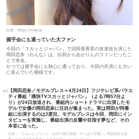
出典：
https://mdpr.jp
握手会にも通っていた大ファン
今回の「スカッとジャパン」で須田亜香里の友達役を演じた
岡田恋奈（れんな）は、以前からあかりんのファンだったこ
とで有名。
かつては握手会にも熱心に通っており、今回の共演にも大い
に喜んでいた模様です。
【岡田恋奈／モデルプレス＝4月24日】フジテレビ系バラエ
ティ番組「痛快TVスカッとジャパン」（よる7時57分よ
り）が24日放送され、番組内ショートドラマに出演したモ
デルで女優の岡田恋奈に注目が集まった。実は岡田が同番
組に出演するのは2度目。モデルプレスは今回、岡田にイン
タビューを実施し、番組出演の反響や目指す夢など、その
本音に迫った。
出典：
「スカッとジャパン」出演で再び話題「やっぱり可愛い」岡田恋奈を直