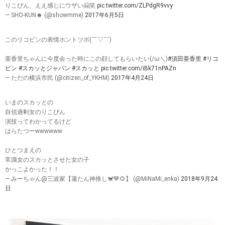
りこぴん、ええ感じにウザい🤗笑
pic.twitter.com/ZLPdgR9vvy
— SHO-KUN☻ (@showmme)
2017年6月5日
このリコピンの表情ホントツボ(￣▽￣)
亜香里ちゃんに今度会った時にこの顔してもらいたい(/ω＼)
#須田亜香里
#リコ
ピン
#スカッとジャパン
#スカッと
pic.twitter.com/iBk71nPAZn
— ただの横浜市民 (@citizen_of_YKHM)
2017年4月24日
いまのスカッとの
自信過剰女のりこぴん
演技ってわかってるけど
はらたつーwwwwww
ひとつまえの
常識女のスカッとさせた女の子
かっこよかった！！
— みーちゃん@三波家【蓮たん神推し🐒💙🌻】 (@MiNaMi_enka)
2018年9月24
日