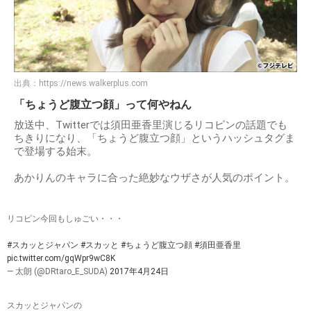
出典：
https://news.walkerplus.com
「ちょうど腹立つ顔」って何やねん
放送中、Twitterでは須田亜香里演じるリコピンの話題でも
ちきりになり、「ちょうど腹立つ顔」というハッシュタグま
で登場する始末。
あかりんのキャラに合った絶妙なウザさが人気のポイント。
リコピン今回もしゅごい・・・
#スカッとジャパン
#スカッと
#ちょうど腹立つ顔
#須田亜香里
pic.twitter.com/gqWpr9wC8K
— 太朗 (@DRtaro_E_SUDA)
2017年4月24日
スカッとジャパンの