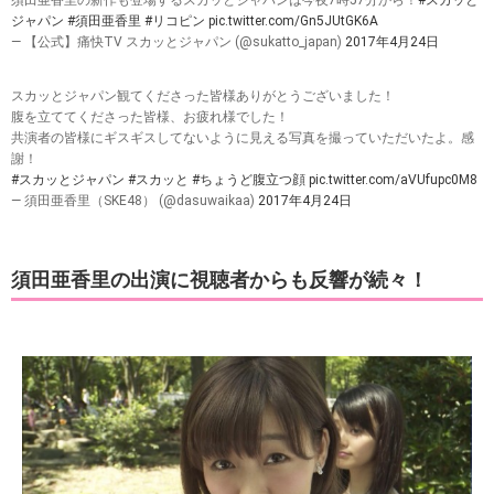
須田亜香里の新作も登場するスカッとジャパンは今夜7時57分から！
#スカッと
ジャパン
#須田亜香里
#リコピン
pic.twitter.com/Gn5JUtGK6A
— 【公式】痛快TV スカッとジャパン (@sukatto_japan)
2017年4月24日
スカッとジャパン観てくださった皆様ありがとうございました！
腹を立ててくださった皆様、お疲れ様でした！
共演者の皆様にギスギスしてないように見える写真を撮っていただいたよ。感
謝！
#スカッとジャパン
#スカッと
#ちょうど腹立つ顔
pic.twitter.com/aVUfupc0M8
— 須田亜香里（SKE48） (@dasuwaikaa)
2017年4月24日
須田亜香里の出演に視聴者からも反響が続々！