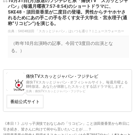
10月31日(月)放送のフジテレビ系「痛快TV スカッとジャ
パン」(毎週月曜夜7:57-8:54)のショートドラマに、
SKE48・須田亜香里が二度目の登場。男性からチヤホヤさ
れるためにあの手この手を尽くす女子大学生・宮永理子(通
称“リコピン”)を演じる。
出典：
SKE48須田 「スカッとジャパン」はいつも通り？ | ニュースウォーカー
（昨年10月出演時の記事。今回で3度目の出演とな
る。）
痛快TVスカッとジャパン - フジテレビ
痛快TVスカッとジャパン - オフィシャルサイト。毎週月曜よる
8時放送。あなたが体験したスカッとする話ドラマ化します。
出典：痛快TVスカッとジャパン - フジテレビ
番組公式サイト
《本日！》ぶりっ子演技でおなじみの「リコピン」こと須田亜香里から昨日に
引き続き、皆さんに向けて何やら言いたいことが……？