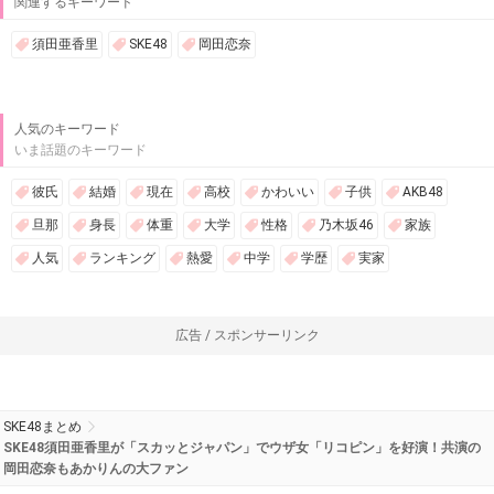
関連するキーワード
須田亜香里
SKE48
岡田恋奈
人気のキーワード
いま話題のキーワード
彼氏
結婚
現在
高校
かわいい
子供
AKB48
旦那
身長
体重
大学
性格
乃木坂46
家族
人気
ランキング
熱愛
中学
学歴
実家
広告 / スポンサーリンク
SKE48まとめ
SKE48須田亜香里が「スカッとジャパン」でウザ女「リコピン」を好演！共演の
岡田恋奈もあかりんの大ファン