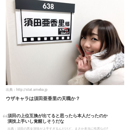
出典：
http://stat.ameba.jp
ウザキャラは須田亜香里の天職か？
須田の上位互換が出てると思ったら本人だったのか
演技上手いし覚醒しそうだな
出典：
須田の悪女演技が上手すぎるんだけど、まさか本当に性悪なの?