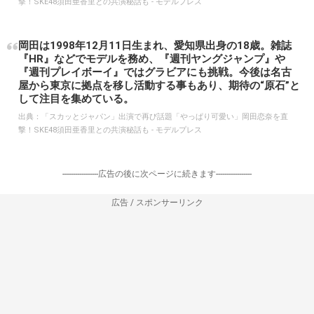
撃！SKE48須田亜香里との共演秘話も - モデルプレス
岡田は1998年12月11日生まれ、愛知県出身の18歳。雑誌
『HR』などでモデルを務め、『週刊ヤングジャンプ』や
『週刊プレイボーイ』ではグラビアにも挑戦。今後は名古
屋から東京に拠点を移し活動する事もあり、期待の“原石”と
して注目を集めている。
出典：
「スカッとジャパン」出演で再び話題「やっぱり可愛い」岡田恋奈を直
撃！SKE48須田亜香里との共演秘話も - モデルプレス
-----------------広告の後に次ページに続きます-----------------
広告 / スポンサーリンク