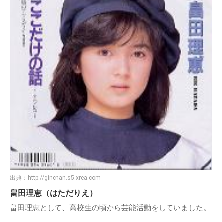
出典：
http://ginchan.s5.xrea.com
畠田理恵（はただりえ）
畠田理恵として、高校生の頃から芸能活動をしていました。