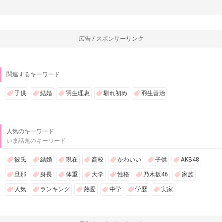
広告 / スポンサーリンク
関連するキーワード
子供
結婚
羽生理恵
馴れ初め
羽生善治
人気のキーワード
いま話題のキーワード
彼氏
結婚
現在
高校
かわいい
子供
AKB48
旦那
身長
体重
大学
性格
乃木坂46
家族
人気
ランキング
熱愛
中学
学歴
実家