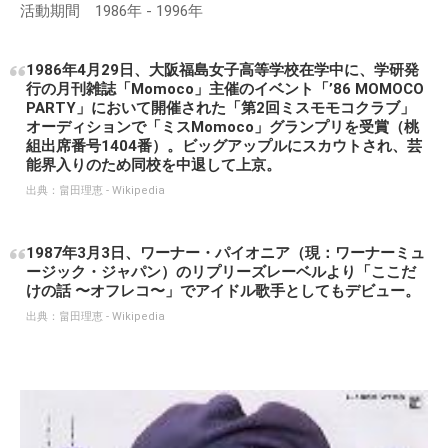
活動期間 1986年 - 1996年
1986年4月29日、大阪福島女子高等学校在学中に、学研発
行の月刊雑誌「Momoco」主催のイベント「’86 MOMOCO
PARTY」において開催された「第2回ミスモモコクラブ」
オーディションで「ミスMomoco」グランプリを受賞（桃
組出席番号1404番）。ビッグアップルにスカウトされ、芸
能界入りのため同校を中退して上京。
出典：
畠田理恵 - Wikipedia
1987年3月3日、ワーナー・パイオニア（現：ワーナーミュ
ージック・ジャパン）のリプリーズレーベルより「ここだ
けの話 〜オフレコ〜」でアイドル歌手としてもデビュー。
出典：
畠田理恵 - Wikipedia