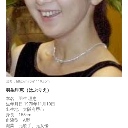
出典：
http://hiroki1119.com
羽生理恵（はぶりえ）
本名 羽生 理恵
生年月日 1970年11月10日
出生地 大阪府堺市
身長 155cm
血液型 A型
職業 元歌手、元女優