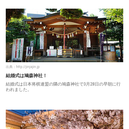
出典：
http://jinjajin.jp
結婚式は鳩森神社！
結婚式は日本将棋連盟の隣の鳩森神社で3月28日の早朝に行
われました。