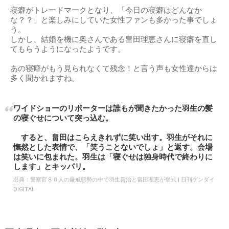
寝癖がトレードマークとなり、「今日の寝癖はどんなか
な？？」と楽しみにしていた女性ファンも多かった事でしょ
う。
しかし、結婚を機に奥さんである畠田理恵さんに寝癖を直し
てもらうようになったようです。
あの寝癖がもう見られなくて残念！と言う声も女性達からは
多く聞かれますね。
ワイドショーのリポーターは誰もが聞きたかった羽生の髪
の寝ぐせについて突っ込む。
すると、畠田はこらえきれずに笑い出す。羽生がそれに
憮然とした表情で、「笑うことないでしょ」と返す。会場
は笑いに包まれた。羽生は「寝ぐせは独身時代で終わりに
します」とキッパリ。
出典：
警察官８０人の厳戒態勢の中で羽生善治と畠田理恵が挙式 | 日刊ゲンダイ
DIGITAL