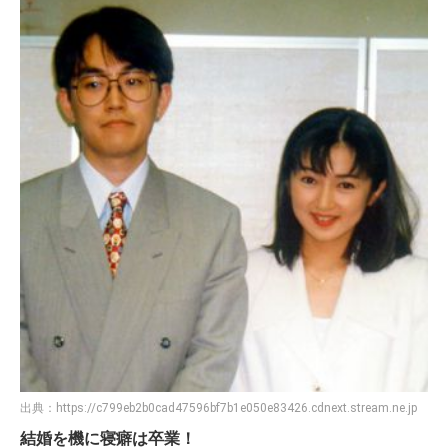
出典：
https://c799eb2b0cad47596bf7b1e050e83426.cdnext.stream.ne.jp
結婚を機に寝癖は卒業！