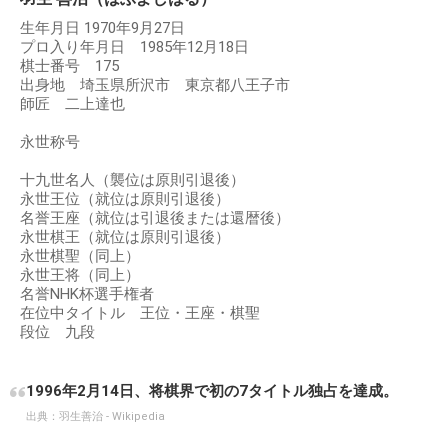
生年月日 1970年9月27日
プロ入り年月日 1985年12月18日
棋士番号 175
出身地 埼玉県所沢市 東京都八王子市
師匠 二上達也
永世称号
十九世名人（襲位は原則引退後）
永世王位（就位は原則引退後）
名誉王座（就位は引退後または還暦後）
永世棋王（就位は原則引退後）
永世棋聖（同上）
永世王将（同上）
名誉NHK杯選手権者
在位中タイトル 王位・王座・棋聖
段位 九段
1996年2月14日、将棋界で初の7タイトル独占を達成。
出典：
羽生善治 - Wikipedia