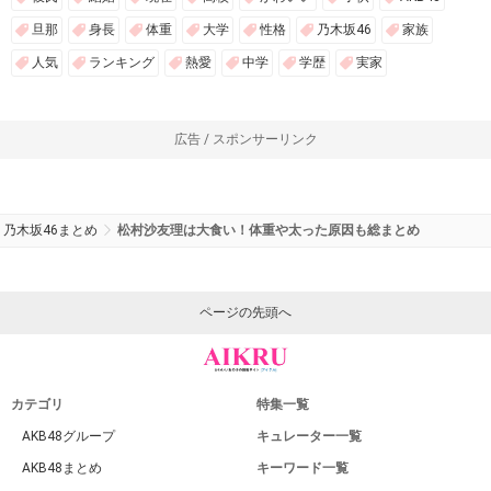
旦那
身長
体重
大学
性格
乃木坂46
家族
人気
ランキング
熱愛
中学
学歴
実家
広告 / スポンサーリンク
乃木坂46まとめ
松村沙友理は大食い！体重や太った原因も総まとめ
ページの先頭へ
カテゴリ
特集一覧
AKB48グループ
キュレーター一覧
AKB48まとめ
キーワード一覧