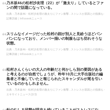
乃木坂46の松村沙友理（22）が「激太り」しているとファ
ンの間で話題になっている。
出典：
乃木坂46・松村沙友理の激太りにファン衝撃...ストレスが原因との指摘も-
記事詳細｜Infoseekニュース
スリムなイメージだった松村の顔が別人と見紛うほどパン
パンになっており、メンバー揃いの制服もはち切れそうな
状態。
出典：
乃木坂46・松村沙友理の激太りにファン衝撃...ストレスが原因との指摘も-
記事詳細｜Infoseekニュース
松村さんくらいの大人の年齢だと何かしら別の要因がある
と考えるのが自然でしょうが、昨年10月に大手出版社の編
集者と不倫していたと報じられたスキャンダルが尾を引い
ているのかもしれません。
出典：
乃木坂46・松村沙友理の激太りにファン衝撃...ストレスが原因との指摘も -
エキサイトニュース(2/2)
針のむしろ状態が現在も続いていることがストレスにな