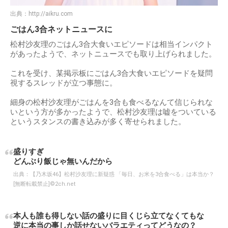
出典：
http://aikru.com
ごはん3合ネットニュースに
松村沙友理のごはん3合大食いエピソードは相当インパクト
があったようで、ネットニュースでも取り上げられました。
これを受け、某掲示板にごはん3合大食いエピソードを疑問
視するスレッドが立つ事態に。
細身の松村沙友理がごはんを3合も食べるなんて信じられな
いという方が多かったようで、松村沙友理は嘘をついている
というスタンスの書き込みが多く寄せられました。
盛りすぎ
どんぶり飯じゃ無いんだから
出典：
【乃木坂46】松村沙友理に新疑惑 「毎日、お米を3合食べる」は本当か？
[無断転載禁止]©2ch.net
本人も誰も得しない話の盛りに目くじら立てなくてもな
逆に本当の事しか話せないバラエティってどうなの？