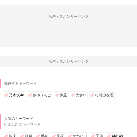
広告 / スポンサーリンク
広告 / スポンサーリンク
関連するキーワード
乃木坂46
さゆりんご
体重
大食い
松村沙友理
人気のキーワード
いま話題のキーワード
彼氏
結婚
現在
高校
かわいい
子供
AKB48