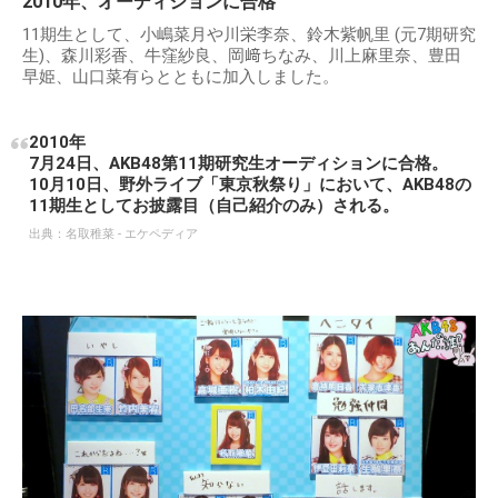
2010年、オーディションに合格
11期生として、小嶋菜月や川栄李奈、鈴木紫帆里 (元7期研究
生)、森川彩香、牛窪紗良、岡﨑ちなみ、川上麻里奈、豊田
早姫、山口菜有らとともに加入しました。
2010年
7月24日、AKB48第11期研究生オーディションに合格。
10月10日、野外ライブ「東京秋祭り」において、AKB48の
11期生としてお披露目（自己紹介のみ）される。
出典：
名取稚菜 - エケペディア