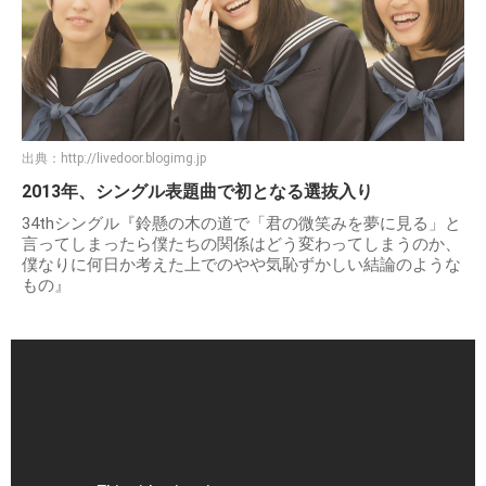
出典：
http://livedoor.blogimg.jp
2013年、シングル表題曲で初となる選抜入り
34thシングル『鈴懸の木の道で「君の微笑みを夢に見る」と
言ってしまったら僕たちの関係はどう変わってしまうのか、
僕なりに何日か考えた上でのやや気恥ずかしい結論のような
もの』