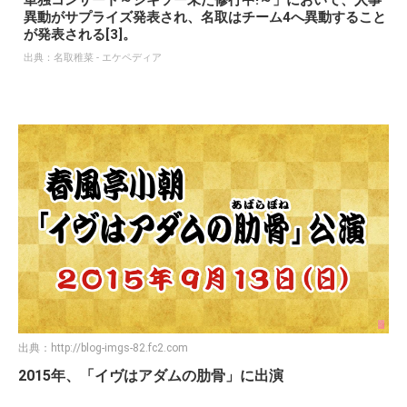
単独コンサート～ジキソー未だ修行中!～」において、人事
異動がサプライズ発表され、名取はチーム4へ異動すること
が発表される[3]。
出典：
名取稚菜 - エケペディア
出典：
http://blog-imgs-82.fc2.com
2015年、「イヴはアダムの肋骨」に出演