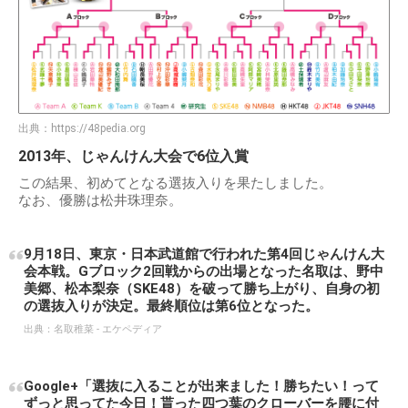
出典：
https://48pedia.org
2013年、じゃんけん大会で6位入賞
この結果、初めてとなる選抜入りを果たしました。
なお、優勝は松井珠理奈。
9月18日、東京・日本武道館で行われた第4回じゃんけん大
会本戦。Gブロック2回戦からの出場となった名取は、野中
美郷、松本梨奈（SKE48）を破って勝ち上がり、自身の初
の選抜入りが決定。最終順位は第6位となった。
出典：
名取稚菜 - エケペディア
Google+「選抜に入ることが出来ました！勝ちたい！って
ずっと思ってた今日！貰った四つ葉のクローバーを腰に付