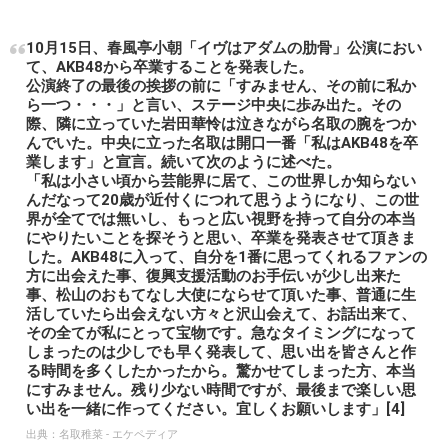
10月15日、春風亭小朝「イヴはアダムの肋骨」公演におい
て、AKB48から卒業することを発表した。
公演終了の最後の挨拶の前に「すみません、その前に私か
ら一つ・・・」と言い、ステージ中央に歩み出た。その
際、隣に立っていた岩田華怜は泣きながら名取の腕をつか
んでいた。中央に立った名取は開口一番「私はAKB48を卒
業します」と宣言。続いて次のように述べた。
「私は小さい頃から芸能界に居て、この世界しか知らない
んだなって20歳が近付くにつれて思うようになり、この世
界が全てでは無いし、もっと広い視野を持って自分の本当
にやりたいことを探そうと思い、卒業を発表させて頂きま
した。AKB48に入って、自分を1番に思ってくれるファンの
方に出会えた事、復興支援活動のお手伝いが少し出来た
事、松山のおもてなし大使にならせて頂いた事、普通に生
活していたら出会えない方々と沢山会えて、お話出来て、
その全てが私にとって宝物です。急なタイミングになって
しまったのは少しでも早く発表して、思い出を皆さんと作
る時間を多くしたかったから。驚かせてしまった方、本当
にすみません。残り少ない時間ですが、最後まで楽しい思
い出を一緒に作ってください。宜しくお願いします」[4]
出典：
名取稚菜 - エケペディア