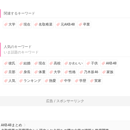
関連するキーワード
大学
現在
名取稚菜
元AKB48
卒業
人気のキーワード
いま話題のキーワード
彼氏
結婚
現在
高校
かわいい
子供
AKB48
旦那
身長
体重
大学
性格
乃木坂46
家族
人気
ランキング
熱愛
中学
学歴
実家
広告 / スポンサーリンク
AKB48まとめ