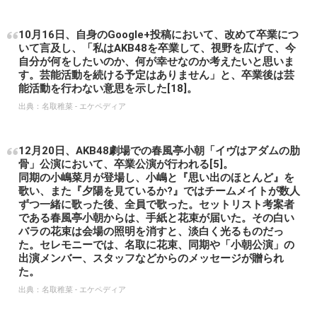
10月16日、自身のGoogle+投稿において、改めて卒業につ
いて言及し、「私はAKB48を卒業して、視野を広げて、今
自分が何をしたいのか、何が幸せなのか考えたいと思いま
す。芸能活動を続ける予定はありません」と、卒業後は芸
能活動を行わない意思を示した[18]。
出典：
名取稚菜 - エケペディア
12月20日、AKB48劇場での春風亭小朝「イヴはアダムの肋
骨」公演において、卒業公演が行われる[5]。
同期の小嶋菜月が登場し、小嶋と『思い出のほとんど』を
歌い、また『夕陽を見ているか?』ではチームメイトが数人
ずつ一緒に歌った後、全員で歌った。セットリスト考案者
である春風亭小朝からは、手紙と花束が届いた。その白い
バラの花束は会場の照明を消すと、淡白く光るものだっ
た。セレモニーでは、名取に花束、同期や「小朝公演」の
出演メンバー、スタッフなどからのメッセージが贈られ
た。
出典：
名取稚菜 - エケペディア