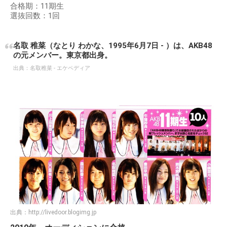
合格期：11期生
選抜回数：1回
名取 稚菜（なとり わかな、1995年6月7日 - ）は、AKB48
の元メンバー。東京都出身。
出典：
名取稚菜 - エケペディア
出典：
http://livedoor.blogimg.jp