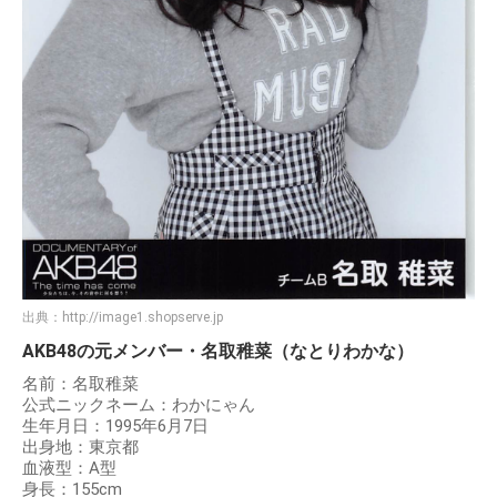
出典：
http://image1.shopserve.jp
AKB48の元メンバー・名取稚菜（なとりわかな）
名前：名取稚菜
公式ニックネーム：わかにゃん
生年月日：1995年6月7日
出身地：東京都
血液型：A型
身長：155cm