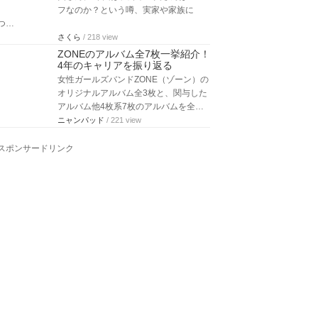
フなのか？という噂、実家や家族に
つ…
さくら
/ 218 view
ZONEのアルバム全7枚一挙紹介！
4年のキャリアを振り返る
女性ガールズバンドZONE（ゾーン）の
オリジナルアルバム全3枚と、関与した
アルバム他4枚系7枚のアルバムを全…
ニャンパッド
/ 221 view
スポンサードリンク