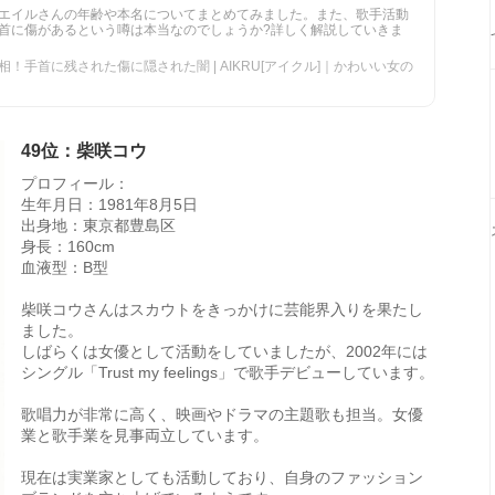
エイルさんの年齢や本名についてまとめてみました。また、歌手活動
首に傷があるという噂は本当なのでしょうか?詳しく解説していきま
！手首に残された傷に隠された闇 | AIKRU[アイクル]｜かわいい女の
49位：柴咲コウ
プロフィール：
生年月日：1981年8月5日
出身地：東京都豊島区
身長：160cm
血液型：B型
柴咲コウさんはスカウトをきっかけに芸能界入りを果たし
ました。
しばらくは女優として活動をしていましたが、2002年には
シングル「Trust my feelings」で歌手デビューしています。
歌唱力が非常に高く、映画やドラマの主題歌も担当。女優
業と歌手業を見事両立しています。
現在は実業家としても活動しており、自身のファッション