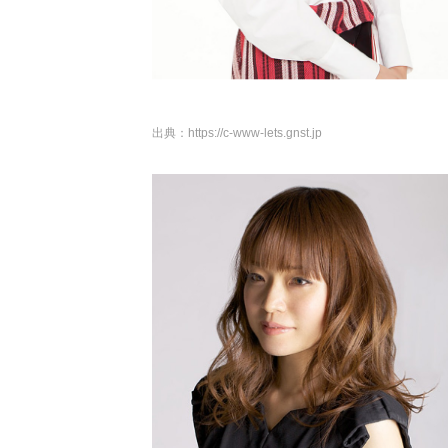
出典：
https://c-www-lets.gnst.jp