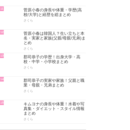
11
菅原小春の身長や体重・学歴(高
校/大学)と経歴を総まとめ
さくら
12
菅原小春は韓国人？生い立ちと本
名・実家と家族(父親/母親/兄弟)ま
とめ
さくら
13
郡司恭子の学歴！出身大学・高
校・中学・小学校まとめ
さくら
14
郡司恭子の実家や家族！父親と職
業・母親・兄弟まとめ
さくら
15
キムヨナの身長や体重！水着や写
真集・ダイエット・スタイル情報
まとめ
さくら