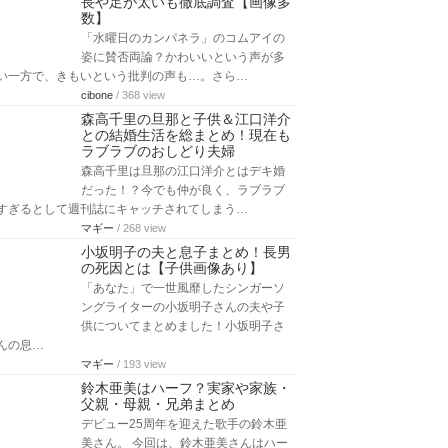
長や足が太いも徹底調査【画像多
数】
「水曜日のカンパネラ」のコムアイの
姿に賛否両論？かわいいという声が多
い一方で、きもいという批判の声も…。さら…
cibone
/ 368 view
森高千里の旦那と子供＆江口洋介
との結婚生活を総まとめ！現在も
ラブラブのおしどり夫婦
森高千里は旦那の江口洋介とはデキ婚
だった！？今でも仲が良く、ラブラブ
すぎるとして週刊誌にキャッチされてしまう…
マギー
/ 268 view
小坂明子の夫と息子まとめ！長男
の死因とは【子供画像あり】
「あなた」で一世風靡したシンガーソ
ングライターの小坂明子さんの夫や子
供についてまとめました！小坂明子さ
んの息…
マギー
/ 193 view
鈴木亜美はハーフ？実家や家族・
父親・母親・兄弟まとめ
デビュー25周年を迎えた歌手の鈴木亜
美さん。 今回は、鈴木亜美さんはハー