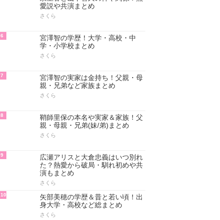
愛説や共演まとめ
さくら
6
宮澤智の学歴！大学・高校・中
学・小学校まとめ
さくら
7
宮澤智の実家は金持ち！父親・母
親・兄弟など家族まとめ
さくら
8
鞘師里保の本名や実家＆家族！父
親・母親・兄弟(妹/弟)まとめ
さくら
9
広瀬アリスと大倉忠義はいつ別れ
た？熱愛から破局・馴れ初めや共
演もまとめ
さくら
10
矢部美穂の学歴＆昔と若い頃！出
身大学・高校など総まとめ
さくら