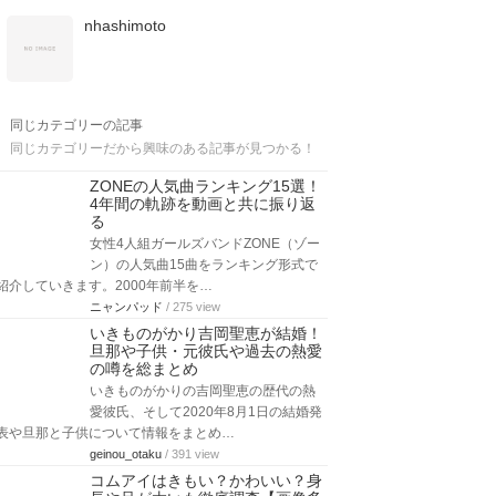
nhashimoto
同じカテゴリーの記事
同じカテゴリーだから興味のある記事が見つかる！
ZONEの人気曲ランキング15選！
4年間の軌跡を動画と共に振り返
る
女性4人組ガールズバンドZONE（ゾー
ン）の人気曲15曲をランキング形式で
紹介していきます。2000年前半を…
ニャンパッド
/ 275 view
いきものがかり吉岡聖恵が結婚！
旦那や子供・元彼氏や過去の熱愛
の噂を総まとめ
いきものがかりの吉岡聖恵の歴代の熱
愛彼氏、そして2020年8月1日の結婚発
表や旦那と子供について情報をまとめ…
geinou_otaku
/ 391 view
コムアイはきもい？かわいい？身