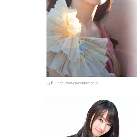
出典：
http://www.jvcmusic.co.jp