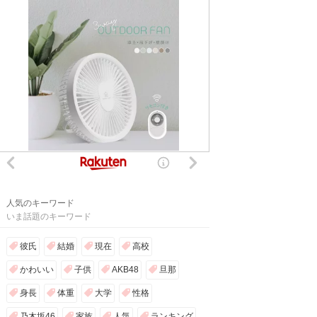
人気のキーワード
いま話題のキーワード
彼氏
結婚
現在
高校
かわいい
子供
AKB48
旦那
身長
体重
大学
性格
乃木坂46
家族
人気
ランキング