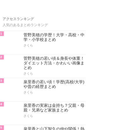
アクセスランキング
人気のあるまとめランキング
1
菅野美穂の学歴！大学・高校・中
学・小学校まとめ
さくら
2
菅野美穂の若い頃＆身長や体重！
ダイエット方法・かわいい画像ま
とめ
さくら
3
泉里香の若い頃！学歴(高校/大学)
や昔の経歴まとめ
さくら
4
泉里香の実家は金持ち？父親・母
親・兄弟など家族まとめ
さくら
5
泉里香と山下智久の仲や関係！熱