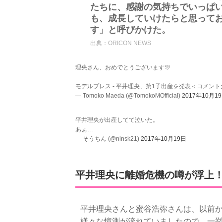
たちに、感謝の気持ちでいっぱ
も、成長していけたらと思って
す」と呼びかけた。
出典：
ORICON NEWS
理央さん、おめでとうございます🎊
モデルプレス - 平井理央、第1子出産を発表＜コメン
— Tomoko Maeda (@TomokoMOfficial)
2017年10月1
平井理央が出産してて泣いた。
あぁ…
— そうちん (@ninsk21)
2017年10月19日
平井理央に離婚危機の噂が浮上
平井理央さんと蜜谷浩弥さんは、以前
様々な憶測が流れていましたので、一