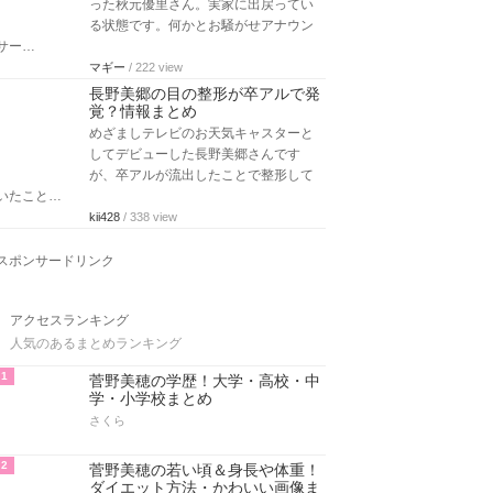
った秋元優里さん。実家に出戻ってい
る状態です。何かとお騒がせアナウン
サー…
マギー
/ 222 view
長野美郷の目の整形が卒アルで発
覚？情報まとめ
めざましテレビのお天気キャスターと
してデビューした長野美郷さんです
が、卒アルが流出したことで整形して
いたこと…
kii428
/ 338 view
スポンサードリンク
アクセスランキング
人気のあるまとめランキング
1
菅野美穂の学歴！大学・高校・中
学・小学校まとめ
さくら
2
菅野美穂の若い頃＆身長や体重！
ダイエット方法・かわいい画像ま