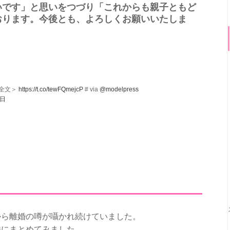
いです」と思いをつづり「これからも親子ともど
おります。今後とも、よろしくお願いいたしま
ト全文＞
https://t.co/tewFQmejcP
# via
@modelpress
9日
！
から離婚の噂が囁かれ続けていました。
挙にまとめてみました。