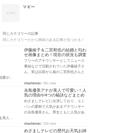
マギー
同じカテゴリーの記事
同じカテゴリーだから興味のある記事が見つかる！
伊藤綾子＆二宮和也の結婚と匂わ
せ画像まとめ！現在の状況も調査
フリーのアナウンサーとしてニュース
番組などで活動されていた伊藤綾子さ
ん。実は以前から嵐の二宮和也さんと
熱愛が…
nhashimoto
/ 381 view
永島優美アナが美人で可愛い！人
気の理由や4つの秘訣などまとめ
めざましテレビに出演しており、ユミ
パンの愛称で人気があるアナウンサー
の永島優美さん。男女ともに人気があ
る美人…
nhashimoto
/ 250 view
めざましテレビの歴代お天気お姉