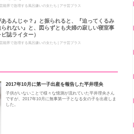
能界で急増する風呂嫌いの女たち | アサ芸プラス
があるんじゃ？』と振られると、『迫ってくるみ
迫られない』と、図らずとも夫婦の寂しい寝室事
レビ誌ライター）
能界で急増する風呂嫌いの女たち | アサ芸プラス
2017年10月に第一子出産を報告した平井理央
子供がいないことで様々な憶測が流れていた平井理央さん
ですが、2017年10月に無事第一子となる女の子を出産しま
した。