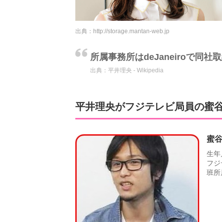
出典：
http://storage.mantan-web.jp
所属事務所はdeJaneiroで同
出典：
平井理央 - Wikipedia
平井理央がフジテレビ局員の蜜
蜜谷
生年
フジ
班所