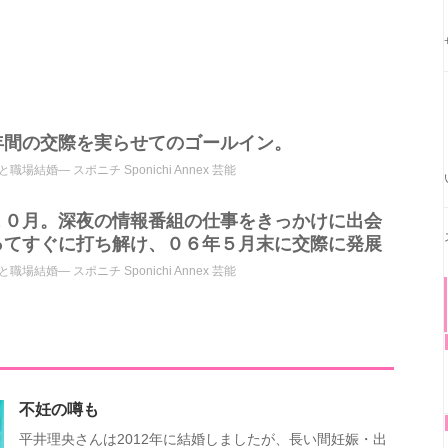
年間の交際を実らせてのゴールイン。
婚― スポニチ Sponichi Annex 芸能
１０月。深夜の情報番組の仕事をきっかけに出会
ってすぐに打ち解け、０６年５月末に交際に発展
婚― スポニチ Sponichi Annex 芸能
不妊の噂も
平井理央さんは2012年に結婚しましたが、長い間妊娠・出