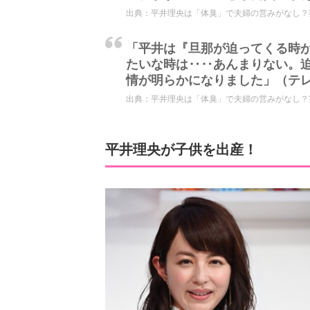
出典：
平井理央は「体臭」で夫婦の営みがなし？芸
「平井は『旦那が迫ってくる時
たいな時は‥‥あんまりない。
情が明らかになりました」（テ
出典：
平井理央は「体臭」で夫婦の営みがなし？芸
平井理央が子供を出産！