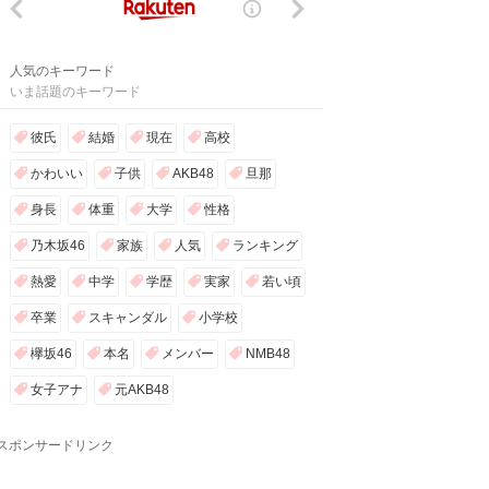
人気のキーワード
いま話題のキーワード
彼氏
結婚
現在
高校
かわいい
子供
AKB48
旦那
身長
体重
大学
性格
乃木坂46
家族
人気
ランキング
熱愛
中学
学歴
実家
若い頃
卒業
スキャンダル
小学校
欅坂46
本名
メンバー
NMB48
女子アナ
元AKB48
スポンサードリンク