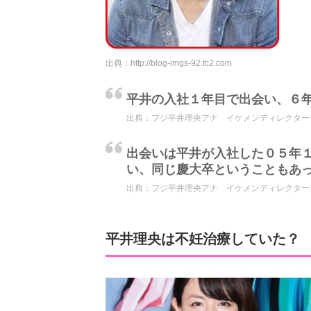
出典：
http://blog-imgs-92.fc2.com
平井の入社１年目で出会い、６
出典：
フジ平井理央アナ イケメンディレクターと職場結
出会いは平井が入社した０５年
い、同じ慶大卒ということもあ
出典：
フジ平井理央アナ イケメンディレクターと職場結
平井理央は不妊治療していた？