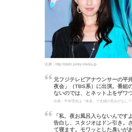
出典：
http://static.pinky-media.jp
元フジテレビアナウンサーの平井
夜会」（TBS系）に出演。番組
ないのでは、とネット上をザワ
出典：
平井理央は「体臭」で夫婦の営みがなし？芸
「私、夜お風呂入らないんです
告白し、スタジオはドン引き。
て寝ます。モワッとした臭いが