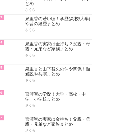
とめ
さくら
3
泉里香の若い頃！学歴(高校/大学)
や昔の経歴まとめ
さくら
4
泉里香の実家は金持ち？父親・母
親・兄弟など家族まとめ
さくら
5
泉里香と山下智久の仲や関係！熱
愛説や共演まとめ
さくら
6
宮澤智の学歴！大学・高校・中
学・小学校まとめ
さくら
7
宮澤智の実家は金持ち！父親・母
親・兄弟など家族まとめ
さくら