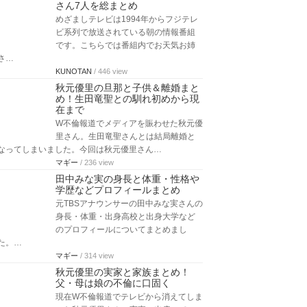
さん7人を総まとめ
めざましテレビは1994年からフジテレ
ビ系列で放送されている朝の情報番組
です。こちらでは番組内でお天気お姉
さ…
KUNOTAN
/ 446 view
秋元優里の旦那と子供＆離婚まと
め！生田竜聖との馴れ初めから現
在まで
W不倫報道でメディアを賑わせた秋元優
里さん。生田竜聖さんとは結局離婚と
なってしまいました。今回は秋元優里さん…
マギー
/ 236 view
田中みな実の身長と体重・性格や
学歴などプロフィールまとめ
元TBSアナウンサーの田中みな実さんの
身長・体重・出身高校と出身大学など
のプロフィールについてまとめまし
た。…
マギー
/ 314 view
秋元優里の実家と家族まとめ！
父・母は娘の不倫に口固く
現在W不倫報道でテレビから消えてしま