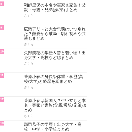
8
鞘師里保の本名や実家＆家族！父
親・母親・兄弟(妹/弟)まとめ
さくら
9
広瀬アリスと大倉忠義はいつ別れ
た？熱愛から破局・馴れ初めや共
演もまとめ
さくら
10
矢部美穂の学歴＆昔と若い頃！出
身大学・高校など総まとめ
さくら
11
菅原小春の身長や体重・学歴(高
校/大学)と経歴を総まとめ
さくら
12
菅原小春は韓国人？生い立ちと本
名・実家と家族(父親/母親/兄弟)ま
とめ
さくら
13
郡司恭子の学歴！出身大学・高
校・中学・小学校まとめ