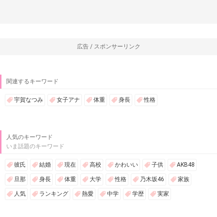
広告 / スポンサーリンク
関連するキーワード
宇賀なつみ
女子アナ
体重
身長
性格
人気のキーワード
いま話題のキーワード
彼氏
結婚
現在
高校
かわいい
子供
AKB48
旦那
身長
体重
大学
性格
乃木坂46
家族
人気
ランキング
熱愛
中学
学歴
実家