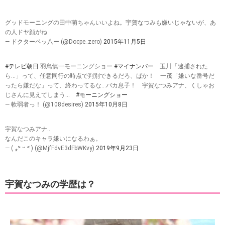
グッドモーニングの田中萌ちゃんいいよね。宇賀なつみも嫌いじゃないが、あ
の人ドヤ顔がね
— ドクターペッ八ー (@Docpe_zero)
2015年11月5日
#テレビ朝日
羽鳥慎一モーニングショー
#マイナンバー
玉川「逮捕された
ら…」って、任意同行の時点で判別できるだろ、ばか！ 一茂「嫌いな番号だ
ったら嫌だな」って、終わってるな…バカ息子！ 宇賀なつみアナ、くしゃお
じさんに見えてしまう…
#モーニングショー
— 軟弱者っ！ (@108desires)
2015年10月8日
宇賀なつみアナ‥
なんだこのキャラ嫌いになるわぁ。
— ( ⁎˃ ᵕ ˂ ) (@MjfFdvE3dFbWKvy)
2019年9月23日
宇賀なつみの学歴は？