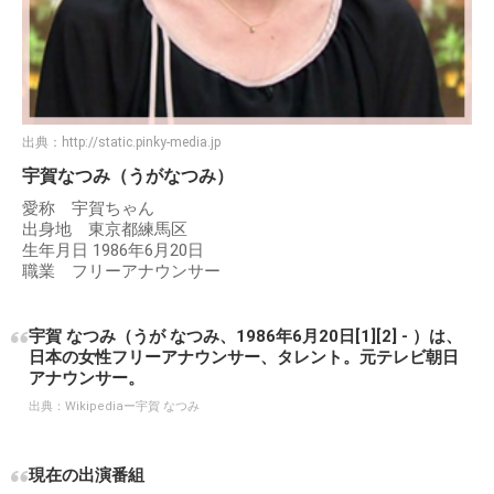
出典：
http://static.pinky-media.jp
宇賀なつみ（うがなつみ）
愛称 宇賀ちゃん
出身地 東京都練馬区
生年月日 1986年6月20日
職業 フリーアナウンサー
宇賀 なつみ（うが なつみ、1986年6月20日[1][2] - ）は、
日本の女性フリーアナウンサー、タレント。元テレビ朝日
アナウンサー。
出典：
Wikipediaー宇賀 なつみ
現在の出演番組