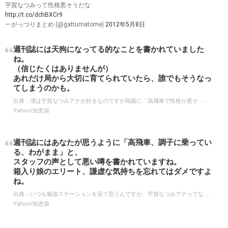
宇賀なつみって性格悪そうだな
http://t.co/dchBXCr9
— がっつりまとめ (@gattumatome)
2012年5月8日
週刊誌には天狗になってる的なことを書かれていました
ね。
（信じたくはありませんが）
あれだけ局から大切に育てられていたら、誰でもそうなっ
てしまうのかも。
出典：
僕は宇賀なつみアナが好きなのですが両親に「高飛車で性格が悪そ... -
Yahoo!知恵袋
週刊誌にはあなたが思うように「高飛車、調子に乗ってい
る、わがまま」と、
スタッフの声として悪い噂を書かれていますね。
箱入り娘のエリート、謙虚な気持ちを忘れてはダメですよ
ね。
出典：
いつも報道ステーションを見て思うんですが、宇賀なつみアナってな... -
Yahoo!知恵袋