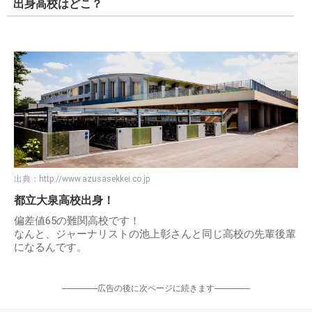
出身高校はどこ？
出典：
http://www.azusasekkei.co.jp
都立大泉高校出身！
偏差値65の難関高校です！
なんと、ジャーナリストの池上彰さんと同じ高校の先輩後輩
になるんです。
-----------------広告の後に次ページに続きます-----------------