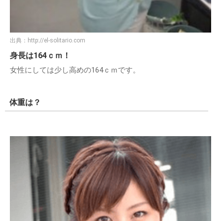
出典：
http://el-solitario.com
身長は164ｃｍ！
女性にしては少し高めの164ｃｍです。
体重は？