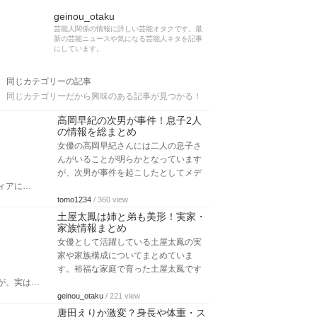
geinou_otaku
芸能人関係の情報に詳しい芸能オタクです。最
新の芸能ニュースや気になる芸能人ネタを記事
にしています。
同じカテゴリーの記事
同じカテゴリーだから興味のある記事が見つかる！
高岡早紀の次男が事件！息子2人
の情報を総まとめ
女優の高岡早紀さんには二人の息子さ
んがいることが明らかとなっています
が、次男が事件を起こしたとしてメデ
ィアに…
tomo1234
/ 360 view
土屋太鳳は姉と弟も美形！実家・
家族情報まとめ
女優として活躍している土屋太鳳の実
家や家族構成についてまとめていま
す。裕福な家庭で育った土屋太鳳です
が、実は…
geinou_otaku
/ 221 view
唐田えりか激変？身長や体重・ス