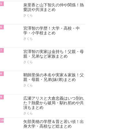
5
泉里香と山下智久の仲や関係！熱
愛説や共演まとめ
さくら
6
宮澤智の学歴！大学・高校・中
学・小学校まとめ
さくら
7
宮澤智の実家は金持ち！父親・母
親・兄弟など家族まとめ
さくら
8
鞘師里保の本名や実家＆家族！父
親・母親・兄弟(妹/弟)まとめ
さくら
9
広瀬アリスと大倉忠義はいつ別れ
た？熱愛から破局・馴れ初めや共
演もまとめ
さくら
10
矢部美穂の学歴＆昔と若い頃！出
身大学・高校など総まとめ