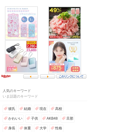
人気のキーワード
いま話題のキーワード
彼氏
結婚
現在
高校
かわいい
子供
AKB48
旦那
身長
体重
大学
性格