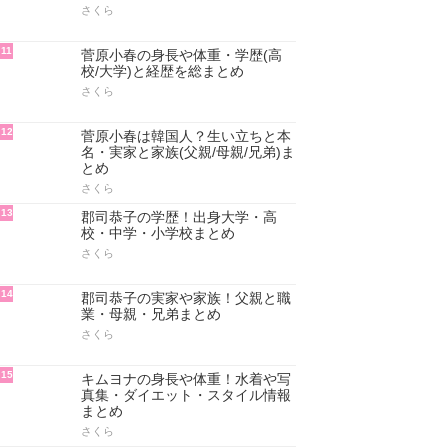
さくら
11
菅原小春の身長や体重・学歴(高
校/大学)と経歴を総まとめ
さくら
12
菅原小春は韓国人？生い立ちと本
名・実家と家族(父親/母親/兄弟)ま
とめ
さくら
13
郡司恭子の学歴！出身大学・高
校・中学・小学校まとめ
さくら
14
郡司恭子の実家や家族！父親と職
業・母親・兄弟まとめ
さくら
15
キムヨナの身長や体重！水着や写
真集・ダイエット・スタイル情報
まとめ
さくら