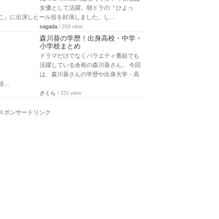
女優として活躍。朝ドラの『ひよっ
こ』に出演しヒール役を好演しました。し…
sagada
/ 293 view
森川葵の学歴！出身高校・中学・
小学校まとめ
ドラマだけでなくバラエティ番組でも
活躍している余裕の森川葵さん。 今回
は、森川葵さんの学歴や出身大学・高
校…
さくら
/ 331 view
スポンサードリンク