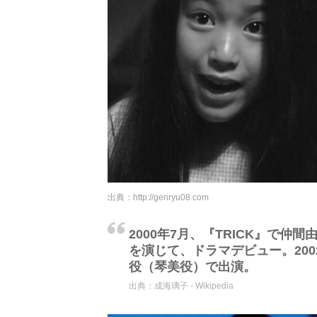
出典：
http://genryu08.com
2000年7月、『TRICK』で
を演じて、ドラマデビュー。20
役（琴美役）で出演。
出典：
成海璃子 - Wikipedia