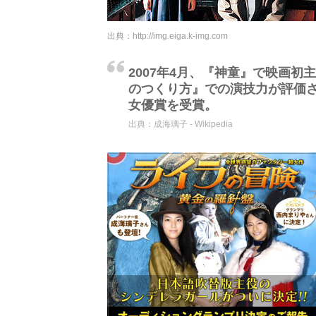
出典：
http://img.eiga.k-img.com
2007年4月、『神童』で映画
のつくり方』での演技力が評価さ
女優賞を受賞。
出典：
成海璃子 - Wikipedia