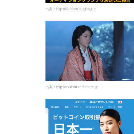
出典：
http://livedoor.blogimg.jp
出典：
http://contents.oricon.co.jp