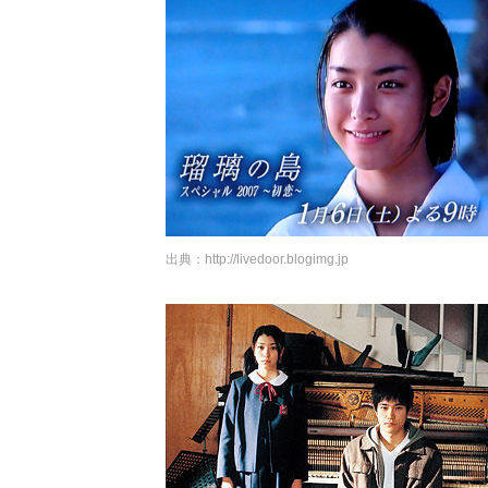
出典：
http://livedoor.blogimg.jp