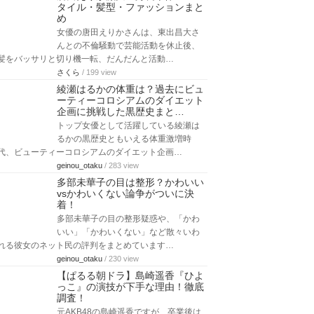
タイル・髪型・ファッションまと
め
女優の唐田えりかさんは、東出昌大さ
んとの不倫騒動で芸能活動を休止後、
髪をバッサリと切り機一転、だんだんと活動…
さくら
/ 199 view
綾瀬はるかの体重は？過去にビュ
ーティーコロシアムのダイエット
企画に挑戦した黒歴史まと…
トップ女優として活躍している綾瀬は
るかの黒歴史ともいえる体重激増時
代、ビューティーコロシアムのダイエット企画…
geinou_otaku
/ 283 view
多部未華子の目は整形？かわいい
vsかわいくない論争がついに決
着！
多部未華子の目の整形疑惑や、「かわ
いい」「かわいくない」など散々いわ
れる彼女のネット民の評判をまとめています…
geinou_otaku
/ 230 view
【ぱるる朝ドラ】島崎遥香『ひよ
っこ』の演技が下手な理由！徹底
調査！
元AKB48の島崎遥香ですが、卒業後は