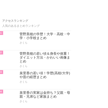
アクセスランキング
人気のあるまとめランキング
1
菅野美穂の学歴！大学・高校・中
学・小学校まとめ
さくら
2
菅野美穂の若い頃＆身長や体重！
ダイエット方法・かわいい画像ま
とめ
さくら
3
泉里香の若い頃！学歴(高校/大学)
や昔の経歴まとめ
さくら
4
泉里香の実家は金持ち？父親・母
親・兄弟など家族まとめ
さくら