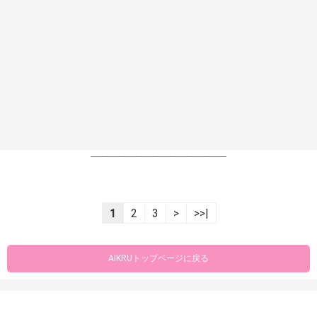
----------------------------------------------------------------
1
2
3
>
>>|
AIKRUトップページに戻る