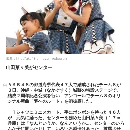
出典：
http://akb48taimuzu.livedoor.biz
山田菜々美がセンター
ＡＫＢ４８の都道府県代表４７人で結成されたチーム８が
３日、沖縄・中城（なかぐすく）城跡の特設ステージで、
結成２周年記念公演を行い、アンコールでチーム８のオリ
ジナル新曲「夢へのルート」を初披露した。
Ｔシャツにミニスカート、手にポンポンを持った４６人
が、元気に踊った。センターを務めた山田菜々美（１７＝
兵庫）は「なんというか、なんというか…。センターのいろ
んな子に聞いたりして、いろいろ感情はあった。披露させ