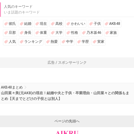
人気のキーワード
いま話題のキーワード
彼氏
結婚
現在
高校
かわいい
子供
AKB48
旦那
身長
体重
大学
性格
乃木坂46
家族
人気
ランキング
熱愛
中学
学歴
実家
広告 / スポンサーリンク
AKB48まとめ
山田菜々美(元AKB)の現在！結婚や夫と子供・卒業理由・山田菜々との関係もま
とめ【天までとどけの子役とは別人】
ページの先頭へ