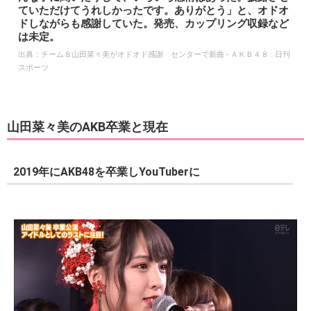
ていただけてうれしかったです。ありがとう」と、オドオ
ドしながらも感謝していた。発売、カップリング収録など
は未定。
出典：
チーム８山田菜々美がオドオド感謝 センターで新曲 - ＡＫＢ４８ : 日刊
スポーツ
山田菜々美のAKB卒業と現在
2019年にAKB48を卒業しYouTuberに