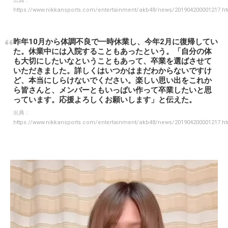
出典：
https://www.nikkansports.com/entertainment/akb48/news/201904200001217.h
昨年10月から体調不良で一時休業し、今年2月に復帰してい
た。休業中には入院することもあったという。「自分の体
も大切にしたいなということもあって、卒業を選ばさせて
いただきました。詳しくはいつかはまだわからないですけ
ど、本当にしらけないでください。楽しい思い出をこれか
ら皆さんと、メンバーともいっぱい作って卒業したいと思
っています。応援よろしくお願いします」と伝えた。
出典：
https://www.nikkansports.com/entertainment/akb48/news/201904200001217.h