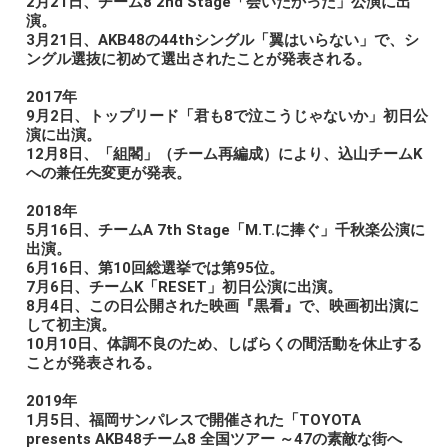
2月21日、チーム8 2nd Stage「会いたかった」公演に出
演。
3月21日、AKB48の44thシングル「翼はいらない」で、シ
ングル選抜に初めて選出されたことが発表される。
2017年
9月2日、トップリード「君も8で泣こうじゃないか」初日公
演に出演。
12月8日、「組閣」（チーム再編成）により、込山チームK
への兼任先変更が発表。
2018年
5月16日、チームA 7th Stage「M.T.に捧ぐ」千秋楽公演に
出演。
6月16日、第10回総選挙では第95位。
7月6日、チームK「RESET」初日公演に出演。
8月4日、この日公開された映画『黒看』で、映画初出演に
して初主演。
10月10日、体調不良のため、しばらくの間活動を休止する
ことが発表される。
2019年
1月5日、福岡サンパレスで開催された「TOYOTA
presents AKB48チーム8 全国ツアー ～47の素敵な街へ