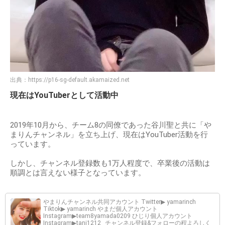
出典：
https://p16-sg-default.akamaized.net
現在はYouTuberとして活動中
2019年10月から、チーム8の同僚であった谷川聖と共に「や
まりんチャンネル」を立ち上げ、現在はYouTuber活動を行
っています。
しかし、チャンネル登録数も1万人程度で、卒業後の活動は
順調とは言えない様子となっています。
やまりんチャンネル共同アカウント Twitter▶︎ yamarinch
Tiktok▶︎ yamarinch やまだ個人アカウント
Instagram▶︎team8yamada0209 ひじり個人アカウント
Instagram▶︎tani1212_ チャンネル登録&フォローの程よろしく