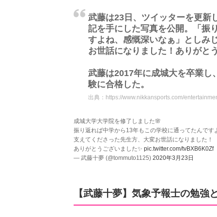
武藤は23日、ツイッターを更新
記を手にした写真を公開。「振り
すよね、感慨深いなぁ」としみ
お世話になりました！ありがと
武藤は2017年に成城大を卒業
験に合格した。
出典：
https://www.nikkansports.com/entertain
成城大学大学院を修了しました🌸
振り返れば中学から13年もこの学校に通ってたんです
支えてくださった先生方、大変お世話になりました！
ありがとうございました✨
pic.twitter.com/tvBXB6K0Zf
— 武藤十夢 (@tommuto1125)
2020年3月23日
【武藤十夢】気象予報士の勉強