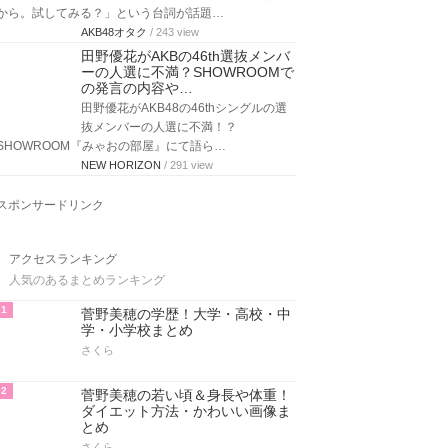
から。試してみる？」という台詞が話題…
AKB48オタク
/ 243 view
田野優花がAKBの46th選抜メンバ
ーの人選に不満？SHOWROOMで
の発言の内容や…
田野優花がAKB48の46thシングルの選
抜メンバーの人選に不満！？
SHOWROOM『みゃおの部屋』にて語ら…
NEW HORIZON
/ 291 view
スポンサードリンク
アクセスランキング
人気のあるまとめランキング
1
菅野美穂の学歴！大学・高校・中
学・小学校まとめ
さくら
2
菅野美穂の若い頃＆身長や体重！
ダイエット方法・かわいい画像ま
とめ
さくら