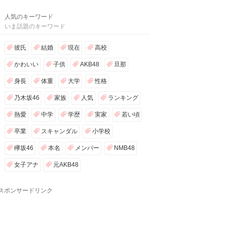
人気のキーワード
いま話題のキーワード
彼氏
結婚
現在
高校
かわいい
子供
AKB48
旦那
身長
体重
大学
性格
乃木坂46
家族
人気
ランキング
熱愛
中学
学歴
実家
若い頃
卒業
スキャンダル
小学校
欅坂46
本名
メンバー
NMB48
女子アナ
元AKB48
スポンサードリンク