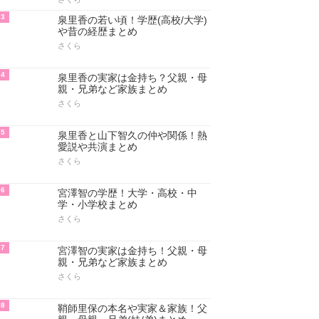
3
泉里香の若い頃！学歴(高校/大学)
や昔の経歴まとめ
さくら
4
泉里香の実家は金持ち？父親・母
親・兄弟など家族まとめ
さくら
5
泉里香と山下智久の仲や関係！熱
愛説や共演まとめ
さくら
6
宮澤智の学歴！大学・高校・中
学・小学校まとめ
さくら
7
宮澤智の実家は金持ち！父親・母
親・兄弟など家族まとめ
さくら
8
鞘師里保の本名や実家＆家族！父