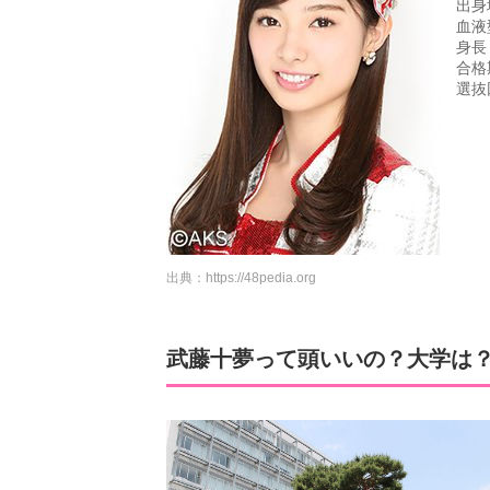
出身
血液
身長：
合格
選抜
出典：
https://48pedia.org
武藤十夢って頭いいの？大学は