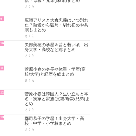
親・母親・兄弟(妹/弟)まとめ
さくら
9
広瀬アリスと大倉忠義はいつ別れ
た？熱愛から破局・馴れ初めや共
演もまとめ
さくら
10
矢部美穂の学歴＆昔と若い頃！出
身大学・高校など総まとめ
さくら
11
菅原小春の身長や体重・学歴(高
校/大学)と経歴を総まとめ
さくら
12
菅原小春は韓国人？生い立ちと本
名・実家と家族(父親/母親/兄弟)ま
とめ
さくら
13
郡司恭子の学歴！出身大学・高
校・中学・小学校まとめ
さくら