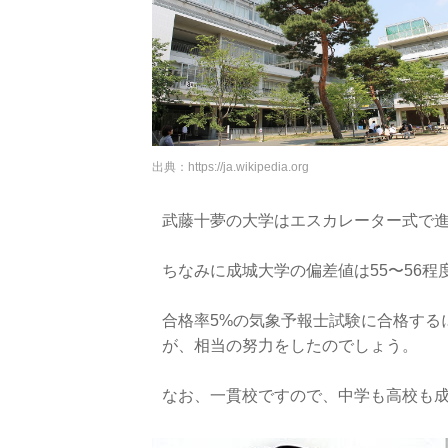
出典：
https://ja.wikipedia.org
武藤十夢の大学はエスカレーター式で
ちなみに成城大学の偏差値は55〜56程
合格率5%の気象予報士試験に合格する
が、相当の努力をしたのでしょう。
なお、一貫校ですので、中学も高校も