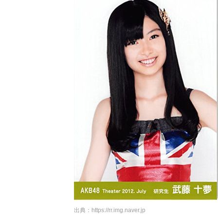
出典：
https://rr.img.naver.jp