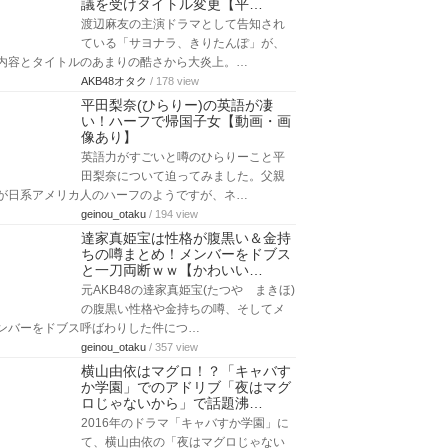
議を受けタイトル変更【平…
渡辺麻友の主演ドラマとして告知され
ている「サヨナラ、きりたんぽ」が、
内容とタイトルのあまりの酷さから大炎上。…
AKB48オタク
/ 178 view
平田梨奈(ひらりー)の英語が凄
い！ハーフで帰国子女【動画・画
像あり】
英語力がすごいと噂のひらりーこと平
田梨奈について迫ってみました。父親
が日系アメリカ人のハーフのようですが、ネ…
geinou_otaku
/ 194 view
達家真姫宝は性格が腹黒い＆金持
ちの噂まとめ！メンバーをドブス
と一刀両断ｗｗ【かわいい…
元AKB48の達家真姫宝(たつや まきほ)
の腹黒い性格や金持ちの噂、そしてメ
ンバーをドブス呼ばわりした件につ…
geinou_otaku
/ 357 view
横山由依はマグロ！？「キャバす
か学園」でのアドリブ「夜はマグ
ロじゃないから」で話題沸…
2016年のドラマ「キャバすか学園」に
て、横山由依の「夜はマグロじゃない