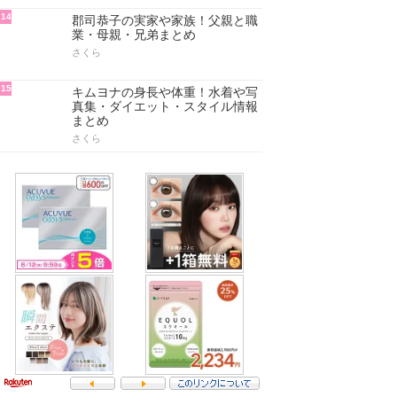
14
郡司恭子の実家や家族！父親と職
業・母親・兄弟まとめ
さくら
15
キムヨナの身長や体重！水着や写
真集・ダイエット・スタイル情報
まとめ
さくら