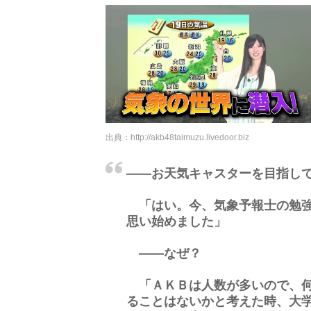
出典：
http://akb48taimuzu.livedoor.biz
――お天気キャスターを目指し
「はい。今、気象予報士の勉強
思い始めました」
――なぜ？
「ＡＫＢは人数が多いので、何
ることはないかと考えた時、大