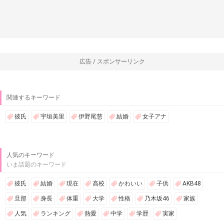
広告 / スポンサーリンク
関連するキーワード
彼氏
宇垣美里
伊野尾慧
結婚
女子アナ
人気のキーワード
いま話題のキーワード
彼氏
結婚
現在
高校
かわいい
子供
AKB48
旦那
身長
体重
大学
性格
乃木坂46
家族
人気
ランキング
熱愛
中学
学歴
実家