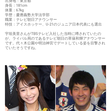
出身地：東京都
身長：181cm
体重：67kg
学歴：慶應義塾大学法学部
職業：テレビ朝日アナウンサー
特技：アイスホッケー、U-21のジュニア日本代表にも選出
宇垣美里さんがTBSテレビ入社した当時に噂されていたの
が、ライバル局のであるテレビ朝日の草薙和輝アナウンサー
です。代々木公園や明治神宮でデートしている姿を目撃され
ていたそうですね。