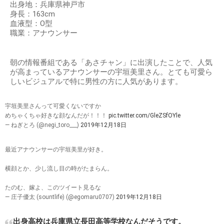
出身地：兵庫県神戸市
身長：163cm
血液型：O型
職業：アナウンサー
朝の情報番組である「あさチャン」に出演したことで、人気
が高まっているアナウンサーの宇垣美里さん。とても可愛ら
しいビジュアルで特に男性の方に人気があります。
宇垣美里さんって可愛くないですか
めちゃくちゃ好きな顔なんだが！！！
pic.twitter.com/GleZSfOYle
— ねぎとろ (@negi_toro___)
2019年12月18日
最近アナウンサーの宇垣美里が好き。
横顔とか、少し流し目の時がたまらん。
たのむ、嫁よ、このツイート見るな
— 庄子優太 (sountlife) (@egomaru0707)
2019年12月18日
出身高校は兵庫県立長田高等学校なんだそうです。