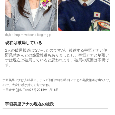
出典：
http://livedoor.4.blogimg.jp
現在は破局している
2人の破局報道はなかったのですが、後述する宇垣アナと伊
野尾慧さんとの熱愛報道もありましたし、宇垣アナと草薙ア
ナは現在は破局していると思われます。破局の原因は不明で
す。
宇垣美里アナは入社早々、テレビ朝日の草薙和輝アナとの熱愛報道が出ていた
ので、大変好感が持てる方ですね。
— 田舎者 (@S_Take762)
2018年1月16日
宇垣美里アナの現在の彼氏