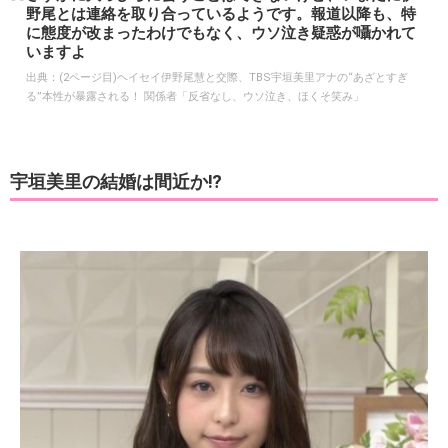
野尾とは連絡を取り合っているようです。報道以降も、特
に態度が改まったわけでもなく、ウソ泣き疑惑が囁かれて
いますよ
出典：
(2ページ目)ヘイセイ伊野尾慧と交際、TBS宇垣美里アナの“あざとすぎ
る”本性が暴露される！ 関係者「反省なし、ウソ泣き、ほくそ笑み」
宇垣美里の結婚は間近か⁉︎