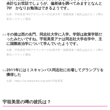
余計なお世話でしょうが、偏差値を調べてみますとなんと
70! かなりお勉強はできるようです。
出典：
宇垣美里TBSアナウンサーの出身大学！熱愛発覚？彼氏はあの人！ | 噂の
東京ハリウッド通信
その後は西の名門、同志社大学に入学。学部は政策学部だ
ったみたいですね。宇垣美里アナは同志社大学在学中、主
に国際政治学について学んでいたようです。
出典：
宇垣美里TBSアナウンサーの出身大学！熱愛発覚？彼氏はあの人！ | 噂の
東京ハリウッド通信
2011年にはミスキャンパス同志社に出場してグランプリを
獲得した
出典：
https://ja.wikipedia.org/wiki/宇垣美里
宇垣美里の噂の彼氏は？