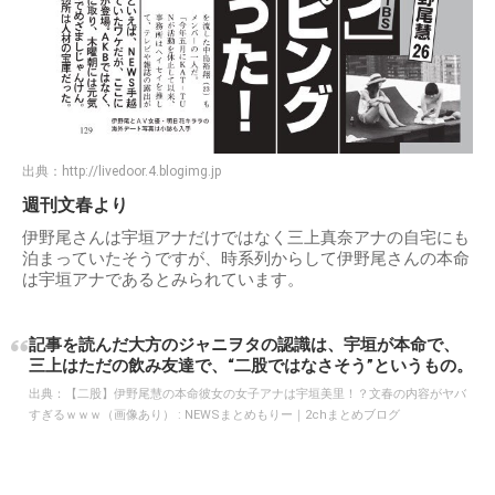
出典：
http://livedoor.4.blogimg.jp
週刊文春より
伊野尾さんは宇垣アナだけではなく三上真奈アナの自宅にも
泊まっていたそうですが、時系列からして伊野尾さんの本命
は宇垣アナであるとみられています。
記事を読んだ大方のジャニヲタの認識は、宇垣が本命で、
三上はただの飲み友達で、“二股ではなさそう”というもの。
出典：
【二股】伊野尾慧の本命彼女の女子アナは宇垣美里！？文春の内容がヤバ
すぎるｗｗｗ（画像あり） : NEWSまとめもりー｜2chまとめブログ