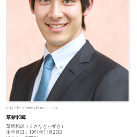
出典：
http://www.tv-asahi.co.jp
草薙和輝
草薙和輝（くさなぎかずき）
生年月日：1991年11月23日