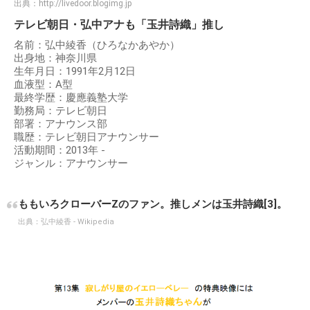
出典：
http://livedoor.blogimg.jp
テレビ朝日・弘中アナも「玉井詩織」推し
名前：弘中綾香（ひろなかあやか）
出身地：神奈川県
生年月日：1991年2月12日
血液型：A型
最終学歴：慶應義塾大学
勤務局：テレビ朝日
部署：アナウンス部
職歴：テレビ朝日アナウンサー
活動期間：2013年 -
ジャンル：アナウンサー
ももいろクローバーZのファン。推しメンは玉井詩織[3]。
出典：
弘中綾香 - Wikipedia