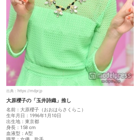
出典：
https://mdpr.jp
大原櫻子の「玉井詩織」推し
名前：大原櫻子（おおはらさくらこ）
生年月日：1996年1月10日
出生地：東京都
身長：158 cm
血液型：A型
職業：女優、歌手