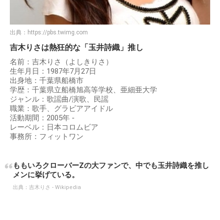
出典：
https://pbs.twimg.com
吉木りさは熱狂的な「玉井詩織」推し
名前：吉木りさ（よしきりさ）
生年月日：1987年7月27日
出身地：千葉県船橋市
学歴：千葉県立船橋旭高等学校、亜細亜大学
ジャンル：歌謡曲/演歌、民謡
職業：歌手、グラビアアイドル
活動期間：2005年 -
レーベル：日本コロムビア
事務所：フィットワン
ももいろクローバーZの大ファンで、中でも玉井詩織を推し
メンに挙げている。
出典：
吉木りさ - Wikipedia