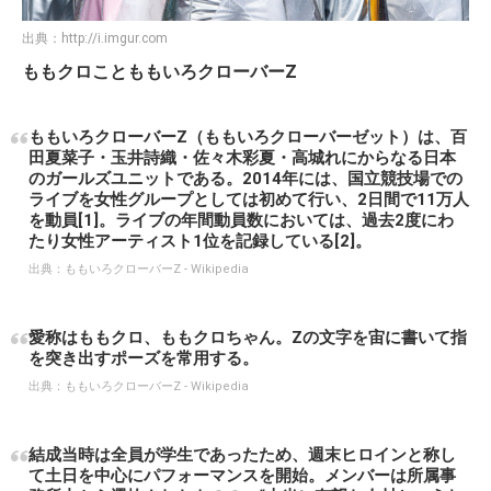
出典：
http://i.imgur.com
ももクロことももいろクローバーZ
ももいろクローバーZ（ももいろクローバーゼット）は、百
田夏菜子・玉井詩織・佐々木彩夏・高城れにからなる日本
のガールズユニットである。2014年には、国立競技場での
ライブを女性グループとしては初めて行い、2日間で11万人
を動員[1]。ライブの年間動員数においては、過去2度にわ
たり女性アーティスト1位を記録している[2]。
出典：
ももいろクローバーZ - Wikipedia
愛称はももクロ、ももクロちゃん。Zの文字を宙に書いて指
を突き出すポーズを常用する。
出典：
ももいろクローバーZ - Wikipedia
結成当時は全員が学生であったため、週末ヒロインと称し
て土日を中心にパフォーマンスを開始。メンバーは所属事