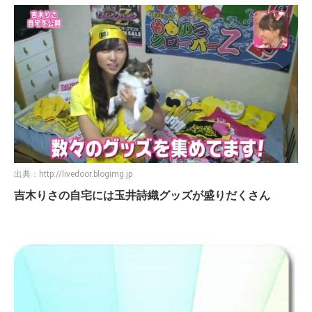
出典：
http://livedoor.blogimg.jp
吉木りさの自宅には玉井詩織グッズが盛りだくさん