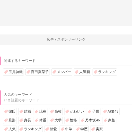
広告 / スポンサーリンク
関連するキーワード
玉井詩織
百田夏菜子
メンバー
人気順
ランキング
人気のキーワード
いま話題のキーワード
彼氏
結婚
現在
高校
かわいい
子供
AKB48
旦那
身長
体重
大学
性格
乃木坂46
家族
人気
ランキング
熱愛
中学
学歴
実家