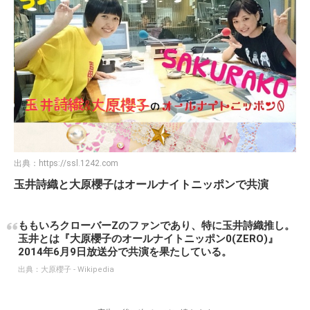
出典：
https://ssl.1242.com
玉井詩織と大原櫻子はオールナイトニッポンで共演
ももいろクローバーZのファンであり、特に玉井詩織推し。
玉井とは『大原櫻子のオールナイトニッポン0(ZERO)』
2014年6月9日放送分で共演を果たしている。
出典：
大原櫻子 - Wikipedia