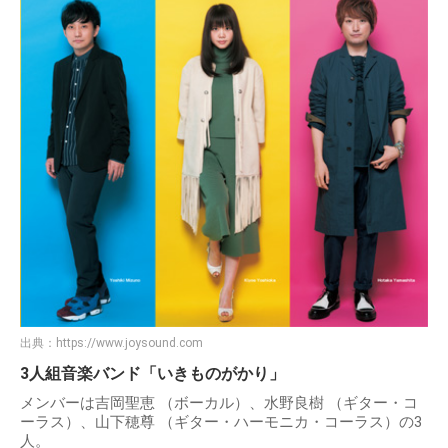
出典：
https://www.joysound.com
3人組音楽バンド「いきものがかり」
メンバーは吉岡聖恵 （ボーカル）、水野良樹 （ギター・コ
ーラス）、山下穂尊 （ギター・ハーモニカ・コーラス）の3
人。