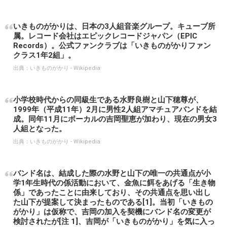
いきものがかりは、日本の3人組音楽グループ。キューブ所
属。レコード会社はエピックレコードジャパン（EPIC
Records）。公式ファンクラブは「いきものがかりファン
クラス1年2組」。
出典：
いきものがかり - Wikipedia
小学校時代からの同級生である水野良樹と山下穂尊が、
1999年（平成11年）2月に男性2人組アマチュアバンドを結
成。同年11月にボーカルの吉岡聖恵が加わり、現在の男女3
人組となった。
出典：
いきものがかり - Wikipedia
バンド名は、結成した際の水野と山下の唯一の共通点が小
学1年生時代の係活動において、金魚に餌をあげる「生き物
係」であったことに由来しており、その共通点を思い出し
た山下が提案して決まったものである[1]。当初「いきもの
がかり」は仮称で、吉岡の加入を契機にバンド名の変更が
検討されたが[注 1]、吉岡が「いきものがかり」を気に入っ