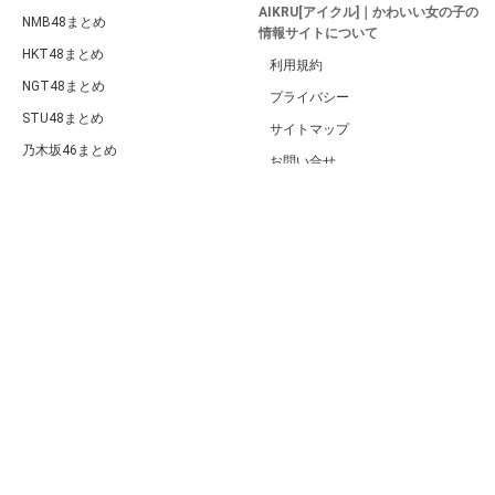
AIKRU[アイクル]｜かわいい女の子の
NMB48まとめ
情報サイトについて
HKT48まとめ
利用規約
NGT48まとめ
プライバシー
STU48まとめ
サイトマップ
乃木坂46まとめ
お問い合せ
欅坂46・日向坂46まとめ
PC版
ももクロまとめ
ハロプロまとめ
BABYMETALまとめ
女性アイドル総合
女性タレント総合
海外アイドル総合
韓流・K-POP
モデルまとめ
女優まとめ