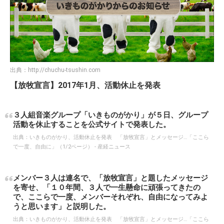
出典：
http://chuchu-tsushin.com
【放牧宣言】2017年1月、活動休止を発表
３人組音楽グループ「いきものがかり」が５日、グループ
活動を休止することを公式サイトで発表した。
出典：
いきものがかり、活動休止を発表 「放牧宣言」とメッセージ…「ここら
で一度、自由に」（1/2ページ） - 産経ニュース
メンバー３人は連名で、「放牧宣言」と題したメッセージ
を寄せ、「１０年間、３人で一生懸命に頑張ってきたの
で、ここらで一度、メンバーそれぞれ、自由になってみよ
うと思います」と説明した。
出典：
いきものがかり、活動休止を発表 「放牧宣言」とメッセージ…「ここら