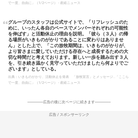
で一度、自由に」（1/2ページ） - 産経ニュース
グループのスタッフは公式サイトで、「リフレッシュのた
めに、いったん各自のペースでメンバーそれぞれの可能性
を伸ばす」と活動休止の理由を説明。「彼ら（３人）の帰
る場所がいきものがかりであることに変わりはありませ
ん」とした上で、「この放牧期間は、いきものがかりが、
より皆さまに愛していただける存在へと成長するための大
切な時間だと考えております。新しい一歩を踏み出す３人
を、引き続き温かく見守っていただけましたら何よりでご
ざいます」としている。
出典：
いきものがかり、活動休止を発表 「放牧宣言」とメッセージ…「ここら
で一度、自由に」（1/2ページ） - 産経ニュース
-----------------広告の後に次ページに続きます-----------------
広告 / スポンサーリンク