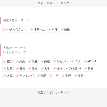
広告 / スポンサーリンク
関連するキーワード
いきものがかり
活動休止
不仲
解散
人気のキーワード
いま話題のキーワード
彼氏
結婚
現在
高校
かわいい
子供
AKB48
旦那
身長
体重
大学
性格
乃木坂46
家族
人気
ランキング
熱愛
中学
学歴
実家
広告 / スポンサーリンク