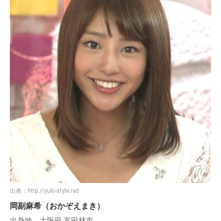
出典：
http://yuki-style.red
岡副麻希（おかぞえまき）
出身地 大阪府 富田林市