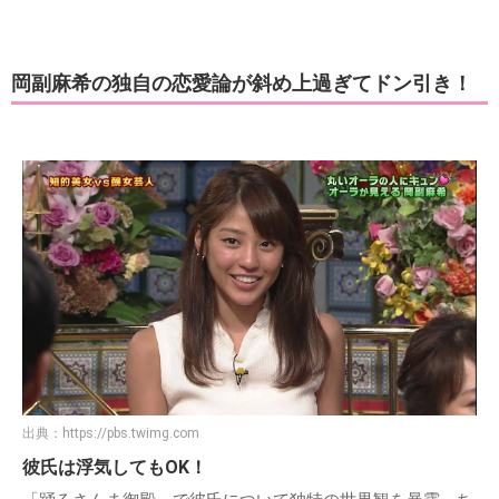
岡副麻希の独自の恋愛論が斜め上過ぎてドン引き！
出典：
https://pbs.twimg.com
彼氏は浮気してもOK！