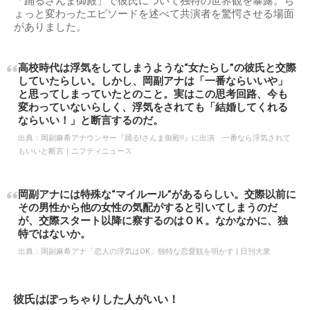
「踊るさんま御殿」で彼氏について独特の世界観を暴露。ち
ょっと変わったエピソードを述べて共演者を驚愕させる場面
がありました。
高校時代は浮気をしてしまうような“女たらし”の彼氏と交際
していたらしい。しかし、岡副アナは「一番ならいいや」
と思ってしまっていたとのこと。実はこの思考回路、今も
変わっていないらしく、浮気をされても「結婚してくれる
ならいい！」と断言するのだ。
出典：
岡副麻希アナウンサー『踊る!さんま御殿!!』に出演 一番なら浮気されて
もいいと断言｜ニフティニュース
岡副アナには特殊な“マイルール”があるらしい。交際以前に
その男性から他の女性の気配がすると引いてしまうのだ
が、交際スタート以降に察するのはＯＫ。なかなかに、独
特ではないか。
出典：
岡副麻希アナ「恋人の浮気はOK」独特な恋愛観を明かす | 日刊大衆
彼氏はぽっちゃりした人がいい！