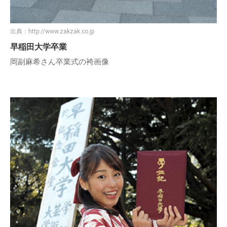
出典：
http://www.zakzak.co.jp
早稲田大学卒業
岡副麻希さん卒業式の袴画像