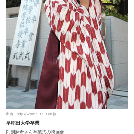
出典：
http://www.zakzak.co.jp
早稲田大学卒業
岡副麻希さん卒業式の袴画像