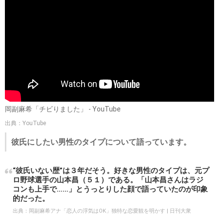
岡副麻希「チビりました」 - YouTube
出典：YouTube
彼氏にしたい男性のタイプについて語っています。
“彼氏いない歴”は３年だそう。好きな男性のタイプは、元プ
ロ野球選手の山本昌（５１）である。「山本昌さんはラジ
コンも上手で……」とうっとりした顔で語っていたのが印象
的だった。
出典：
岡副麻希アナ「恋人の浮気はOK」独特な恋愛観を明かす | 日刊大衆