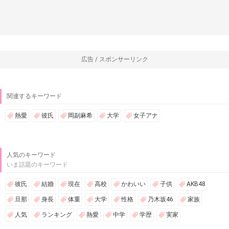
広告 / スポンサーリンク
関連するキーワード
熱愛
彼氏
岡副麻希
大学
女子アナ
人気のキーワード
いま話題のキーワード
彼氏
結婚
現在
高校
かわいい
子供
AKB48
旦那
身長
体重
大学
性格
乃木坂46
家族
人気
ランキング
熱愛
中学
学歴
実家