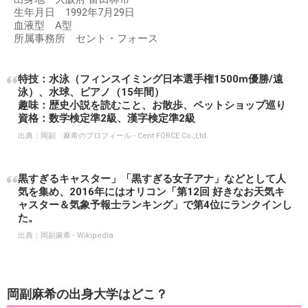
生年月日 1992年7月29日
血液型 A型
所属事務所 セント・フォース
特技：水泳（フィンスイミング日本選手権1500m優勝/遠
泳）、水球、ピアノ（15年間）
趣味：歴史小説を読むこと、お散歩、ペットショップ巡り
資格：数学検定準2級、漢字検定準2級
出典：
岡副 麻希のプロフィール - Cent FORCE Co.,Ltd.
黒すぎるキャスター」「黒すぎる女子アナ」などとして人
気を集め、2016年にはオリコン「第12回 好きなお天気キ
ャスター＆気象予報士ランキング」で第4位にランクインし
た。
出典：
岡副麻希 - Wikipedia
岡副麻希の出身大学はどこ？