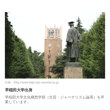
出典：
http://www.dept.edu.waseda.ac.jp
早稲田大学出身
早稲田大学文化構想学部（文芸・ジャーナリズム論系）を卒
業しています。