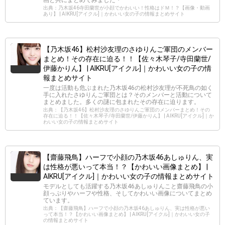
出典：乃木坂46寺田蘭世が小顔でかわいい！性格はドＭ！？【画像・動画
あり】 | AIKRU[アイクル]｜かわいい女の子の情報まとめサイト
【乃木坂46】松村沙友理のさゆりんご軍団のメンバー
まとめ！その存在に迫る！！【佐々木琴子/寺田蘭世/
伊藤かりん】 | AIKRU[アイクル]｜かわいい女の子の情
報まとめサイト
一度は活動も危ぶまれた乃木坂46の松村沙友理が不死鳥の如く
手に入れたさゆりんご軍団とは？そのメンバーと活動について
まとめました。多くの謎に包まれたその存在に迫ります。
出典：【乃木坂46】松村沙友理のさゆりんご軍団のメンバーまとめ！その
存在に迫る！！【佐々木琴子/寺田蘭世/伊藤かりん】 | AIKRU[アイクル]｜か
わいい女の子の情報まとめサイト
【齋藤飛鳥】ハーフで小顔の乃木坂46あしゅりん、実
は性格が悪いって本当！？【かわいい画像まとめ】 |
AIKRU[アイクル]｜かわいい女の子の情報まとめサイト
モデルとしても活躍する乃木坂46あしゅりんこと齋藤飛鳥の小
顔っぷりやハーフや性格、そしてかわいい画像についてまとめ
ています。
出典：【齋藤飛鳥】ハーフで小顔の乃木坂46あしゅりん、実は性格が悪い
って本当！？【かわいい画像まとめ】 | AIKRU[アイクル]｜かわいい女の子
の情報まとめサイト