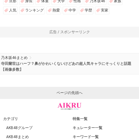
旦那
身長
体重
大学
性格
乃木坂46
家族
人気
ランキング
熱愛
中学
学歴
実家
広告 / スポンサーリンク
乃木坂46まとめ
寺田蘭世はハーフ？鼻がかわいくないけどあの超人気キャラにそっくりと話題
【画像多数】
ページの先頭へ
カテゴリ
特集一覧
AKB48グループ
キュレーター一覧
AKB48まとめ
キーワード一覧