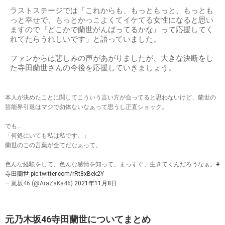
ラストステージでは「これからも、もっともっと、もっとも
っと幸せで、もっとかっこよくてイケてる女性になると思い
ますので『どこかで蘭世がんばってるかな』って応援してく
れてたらうれしいです」と語っていました。
ファンからは悲しみの声があがりましたが、大きな決断をし
た寺田蘭世さんの今後を応援していきましょう。
本人が決めたことに関してこういう言い方が合ってると思わないけど、蘭世の
芸能界引退はマジで勿体ないなぁって思うし正直ショック。
でも…
「何処にいても私は私です。」
蘭世のこの言葉が全てだなぁって。
色んな経験をして、色んな感情を知って、まっすぐ、生きてくんだろうなぁ。
#
寺田蘭世
pic.twitter.com/rRt8xBek2Y
— 嵐坂46 (@AraZaKa46)
2021年11月8日
元乃木坂46寺田蘭世についてまとめ