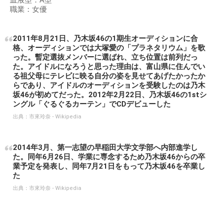
血液型：A型
職業：女優
2011年8月21日、乃木坂46の1期生オーディションに合
格、オーディションでは大塚愛の「プラネタリウム」を歌
った。暫定選抜メンバーに選ばれ、立ち位置は前列だっ
た。アイドルになろうと思った理由は、富山県に住んでい
る祖父母にテレビに映る自分の姿を見せてあげたかったか
らであり、アイドルのオーディションを受験したのは乃木
坂46が初めてだった。2012年2月22日、乃木坂46の1stシ
ングル「ぐるぐるカーテン」でCDデビューした
出典：
市來玲奈 - Wikipedia
2014年3月、第一志望の早稲田大学文学部へ内部進学し
た。同年6月26日、学業に専念するため乃木坂46からの卒
業予定を発表し、同年7月21日をもって乃木坂46を卒業し
た
出典：
市來玲奈 - Wikipedia