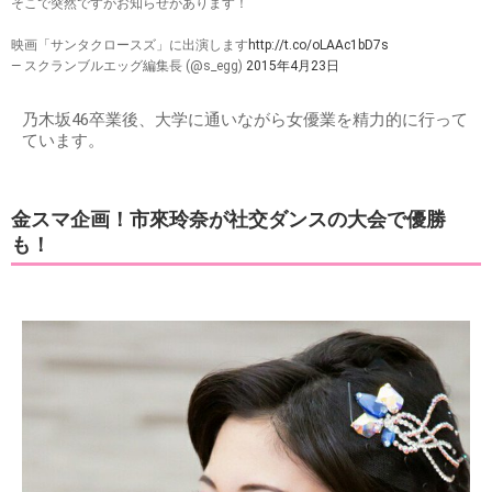
そこで突然ですがお知らせがあります！
映画「サンタクロースズ」に出演します
http://t.co/oLAAc1bD7s
— スクランブルエッグ編集長 (@s_egg)
2015年4月23日
乃木坂46卒業後、大学に通いながら女優業を精力的に行って
ています。
金スマ企画！市來玲奈が社交ダンスの大会で優勝
も！