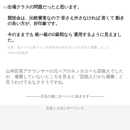
出場クラスの問題だったと思います。
競技会は、比較審査なので 音さえ外さなければ 若くて 動き
の良い方が、好印象です。
今のままでも 統一級のC級戦なら 通用するように見えまし
た。
出典：
金スマで山本アナと市來玲奈が社交ダンスの大会で優勝しました... -
Yahoo!知恵袋
山本匠晃アナウンサーの元ペアのキンタローも芸能人でした
が、優勝していないところを見ると「芸能人だから優勝」と
言うわけでもなさそうですね。
-----------------広告の後に次ページに続きます-----------------
広告 / スポンサーリンク