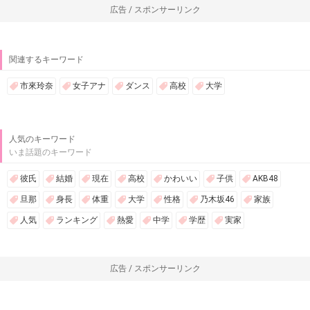
広告 / スポンサーリンク
関連するキーワード
市來玲奈
女子アナ
ダンス
高校
大学
人気のキーワード
いま話題のキーワード
彼氏
結婚
現在
高校
かわいい
子供
AKB48
旦那
身長
体重
大学
性格
乃木坂46
家族
人気
ランキング
熱愛
中学
学歴
実家
広告 / スポンサーリンク