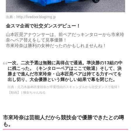
出典：
http://livedoor.blogimg.jp
金スマ企画で社交ダンスデビュー！
山本匠晃アナウンサーは、前ペアだっキンタローから市來玲
奈へペア替えをして見事優勝！
市來玲奈は勝利の女神だったのかもしれませんね！
一次、二次予選は無難に高得点で通過。準決勝の13組の中
に残こった。（キンタローペアはここで敗退）そして、決
勝まで進んだ市來玲奈・山本匠晃ペアは持てる力すべてを
出し切り、大会優勝という輝かしい結果で幕を閉じた。
出典：
元乃木坂46市來玲奈が卒業理由のスキャンダルから社交ダンスで復帰！
【動画】 | 独女ちゃんねる
市來玲奈は芸能人だから競技会で優勝できたとの噂
も。