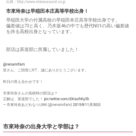
出典：
http://www.stereosound.co.jp
市來玲奈は早稲田本庄高等学校出身！
早稲田大学の付属高校の早稲田本庄高等学校出身です。
偏差値は73と高く、乃木坂46の中でも歴代NO1の高い偏差値
を誇る高校出身となっています。
部活は茶道部に所属していました！
@renarinfam
皆さん、ご回答にRT、誠にありがとうございます。
昨日の答え合わせです！
市來玲奈さんの高校時の部活は？
正解は、茶道部でした！
pic.twitter.com/dXiazhKy3h
— 市來玲奈あどれな☆LINK (@renarinfam)
2015年11月30日
市來玲奈の出身大学と学部は？