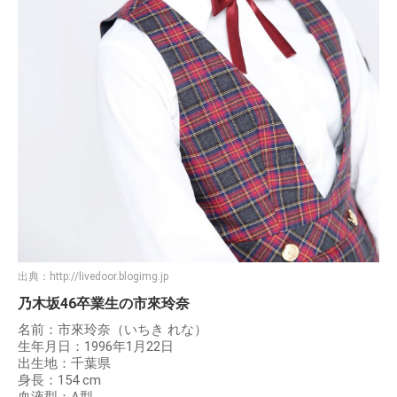
出典：
http://livedoor.blogimg.jp
乃木坂46卒業生の市來玲奈
名前：市來玲奈（いちき れな）
生年月日：1996年1月22日
出生地：千葉県
身長：154 cm