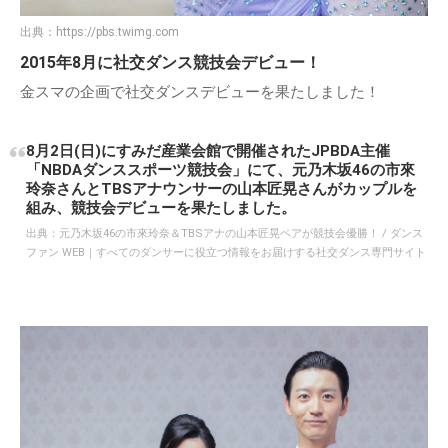
出典：
https://pbs.twimg.com
2015年8月に社交ダンス競技会デビュー！
金スマの企画で社交ダンスデビューを果たしました！
8月2日(日)にすみだ産業会館で開催されたJPBDA主催
「NBDAダンススポーツ競技会」にて、元乃木坂46の市來
玲奈さんとTBSアナウンサーの山本匠晃さんがカップルを
組み、競技会デビューを果たしました。
出典：
元乃木坂46の市來玲奈＆TBSアナの山本匠晃ペアが競技会優勝！ / ダンス
ファン WEB｜すべてのダンサーに役立つ情報をお届けする社交ダンス専門サイト