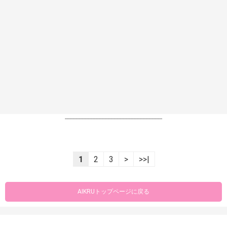
----------------------------------------------------------------
1
2
3
>
>>|
AIKRUトップページに戻る