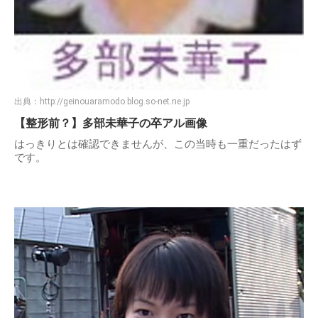
出典：
http://geinouaramodo.blog.so-net.ne.jp
【整形前？】多部未華子の卒アル画像
はっきりとは確認できませんが、この当時も一重だったはず
です。