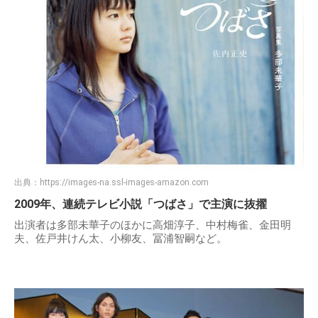
出典：
https://images-na.ssl-images-amazon.com
2009年、連続テレビ小説「つばさ」で主演に抜擢
出演者は多部未華子のほかに高畑淳子、中村梅雀、金田明
夫、佐戸井けん太、小柳友、冨浦智嗣など。