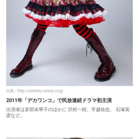
出典：
http://contents.oricon.co.jp
2011年「デカワンコ」で民放連続ドラマ初主演
出演者は多部未華子のほかに 沢村一樹、手越祐也、 石塚英
彦など。