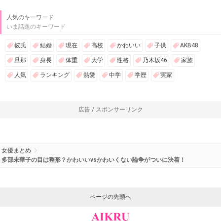
人気のキーワード
いま話題のキーワード
彼氏
結婚
現在
高校
かわいい
子供
AKB48
旦那
身長
体重
大学
性格
乃木坂46
家族
人気
ランキング
熱愛
中学
学歴
実家
広告 / スポンサーリンク
女優まとめ
多部未華子の目は整形？かわいいvsかわいくない論争がついに決着！
ページの先頭へ