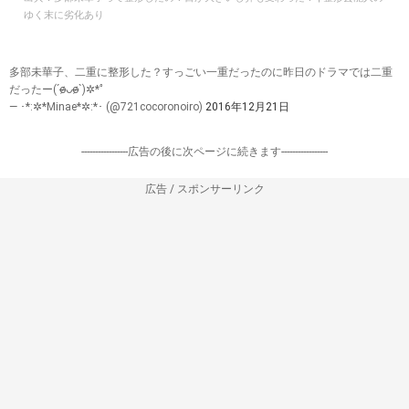
ゆく末に劣化あり
多部未華子、二重に整形した？すっごい一重だったのに昨日のドラマでは二重
だったー(ˊo̶̶̷ᴗo̶̶̷`)✲*ﾟ
— ･*:✲*Minae*✲:*･ (@721cocoronoiro)
2016年12月21日
-----------------広告の後に次ページに続きます-----------------
広告 / スポンサーリンク