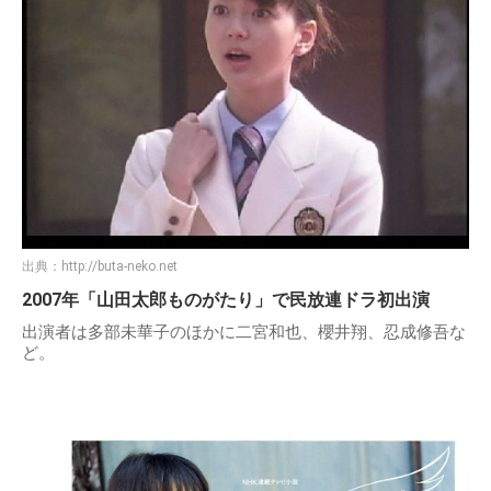
出典：
http://buta-neko.net
2007年「山田太郎ものがたり」で民放連ドラ初出演
出演者は多部未華子のほかに二宮和也、櫻井翔、忍成修吾な
ど。