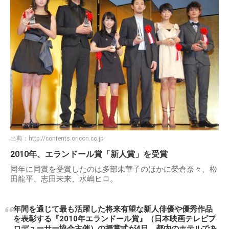
出典：
http://contents.oricon.co.jp
2010年、エランドール賞「新人賞」を受賞
同年に同賞を受賞したのは多部未華子のほかに榮倉奈々、松
田龍平、志田未来、水嶋ヒロ。
年間を通じて最も活躍した将来有望な新人俳優や優秀作品
を表彰する『2010年エランドール賞』（日本映画テレビプ
ロデューサー協会主催）の授賞式が4日、都内のホテルであ