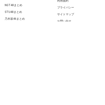
利用規約
NGT48まとめ
プライバシー
STU48まとめ
サイトマップ
乃木坂46まとめ
お問い合せ
欅坂46・日向坂46まとめ
PC版
ももクロまとめ
ハロプロまとめ
BABYMETALまとめ
女性アイドル総合
女性タレント総合
海外アイドル総合
韓流・K-POP
モデルまとめ
女優まとめ
歌手まとめ
声優・アニメまとめ