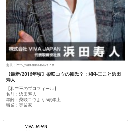
出典：
http://antenna-news.net
【最新/2016年頃】柴咲コウの彼氏？：和牛王こと浜田
寿人
【和牛王のプロフィール】
名前：浜田寿人
年齢：柴咲コウより5歳年上
職業：実業家
VIVA JAPAN