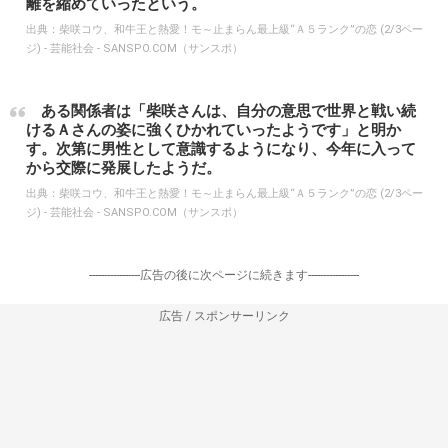
離を縮めていったという。
出典：
柴咲コウ、和牛王と熱愛！モ～止まらん最上級“Ａ５ランク”の恋 (2/3ペー
ジ) - 芸能社会 - SANSPO.COM（サンスポ）
ある関係者は「柴咲さんは、自分の意思で世界と戦い続
けるＡさんの姿に強くひかれていったようです」と明か
す。次第に男性として意識するようになり、今年に入って
から交際に発展したようだ。
出典：
柴咲コウ、和牛王と熱愛！モ～止まらん最上級“Ａ５ランク”の恋 (2/3ペー
ジ) - 芸能社会 - SANSPO.COM（サンスポ）
-----------------広告の後に次ページに続きます-----------------
広告 / スポンサーリンク