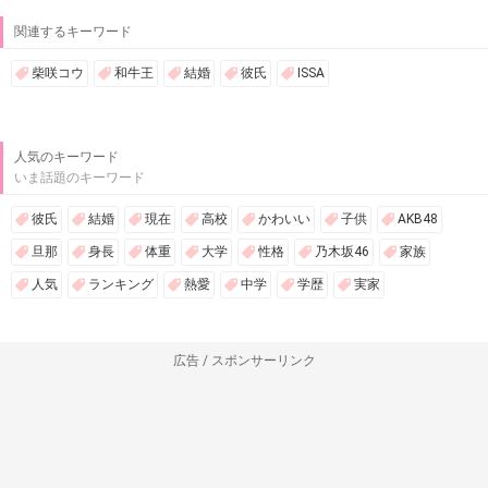
関連するキーワード
柴咲コウ
和牛王
結婚
彼氏
ISSA
人気のキーワード
いま話題のキーワード
彼氏
結婚
現在
高校
かわいい
子供
AKB48
旦那
身長
体重
大学
性格
乃木坂46
家族
人気
ランキング
熱愛
中学
学歴
実家
広告 / スポンサーリンク