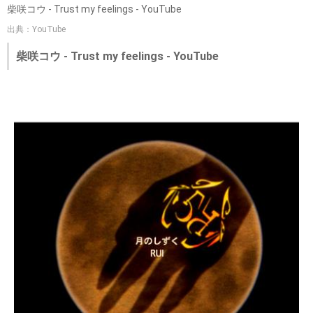
柴咲コウ - Trust my feelings - YouTube
出典：YouTube
柴咲コウ - Trust my feelings - YouTube