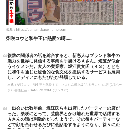
出典：
https://cdn.amebaowndme.com
柴咲コウと和牛王に熱愛の噂……
複数の関係者の話を総合すると、新恋人はブランド和牛の
魅力を世界に発信する事業を手掛けるＡさん。短髪が似合
うイケメンだ。友人の実業家、堀江貴文氏（４３）ととも
に和牛を通じた総合的な食文化を提供するサービスも展開
し、メディアにもたびたび登場している。
出典：
柴咲コウ、和牛王と熱愛！モ～止まらん最上級“Ａ５ランク”の恋 (2/3ペー
ジ) - 芸能社会 - SANSPO.COM（サンスポ）
出会いは数年前、堀江氏らも出席したパーティーの席だ
った。柴咲にとって、芸能界とかけ離れた世界で活躍する
Ａさんの話は刺激的だったようで、その後もパーティーな
どで顔を合わせるたびに会話をするようになり、徐々に距