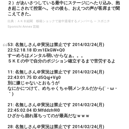
２）があいさつしている最中にステージにへたり込み、抱
き起こされて控室へ。その後も、おえつの声が客席まで聞
こえてきた。
出典：
ＡＫＢ組閣 移籍ショックで途中退場するメンバーも ― スポニチ
Sponichi Annex 芸能
53: 名無しさん＠実況は禁止です 2014/02/24(月)
22:52:18.18 ID:m1EkGW+Q0
すーめろはメンタル弱いからなぁ。。。
ＳＫＥの中で自分のポジション確立するまで苦労するよ
11: 名無しさん＠実況は禁止です 2014/02/24(月)
22:43:01.75 ID:d5Qqj+Vg0
別に嫌じゃないとおもうが
なにかにつけて、めちゃくちゃ弱メンタルだから(´・ω・
｀)
21: 名無しさん＠実況は禁止です 2014/02/24(月)
22:45:02.04 ID:Mfddzh9I0
ひざから崩れ落ちってのが最高だなｗｗｗ
28: 名無しさん＠実況は禁止です 2014/02/24(月)