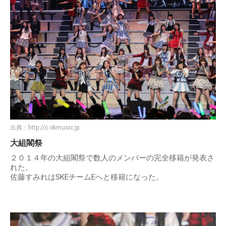
出典：
http://c.okmusic.jp
大組閣祭
２０１４年の大組閣祭で数人のメンバーの完全移籍が発表さ
れた。
佐藤すみれはSKEチームEへと移籍になった。