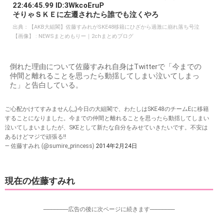
22:46:45.99 ID:3WkcoEruP
そりゃＳＫＥに左遷されたら誰でも泣くやろ
出典：
【AKB大組閣】佐藤すみれがSKE48移籍にひざから過激に崩れ落ち号泣
【画像】 : NEWSまとめもりー｜2chまとめブログ
倒れた理由について佐藤すみれ自身はTwitterで「今までの
仲間と離れることを思ったら動揺してしまい泣いてしまっ
た」と告白している。
ご心配かけてすみません(;_;)今日の大組閣で、わたしはSKE48のチームEに移籍
することになりました。今までの仲間と離れることを思ったら動揺してしまい
泣いてしまいましたが、SKEとして新たな自分をみせていきたいです。不安は
あるけどマジで頑張る‼︎
— 佐藤すみれ (@sumire_princess)
2014年2月24日
現在の佐藤すみれ
-----------------広告の後に次ページに続きます-----------------