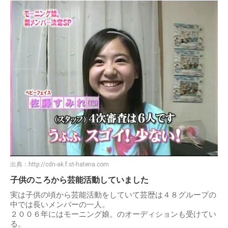
出典：
http://cdn-ak.f.st-hatena.com
子供のころから芸能活動していました
実は子供の頃から芸能活動をしていて芸歴は４８グループの
中では長いメンバーの一人。
２００６年にはモーニング娘。のオーディションも受けてい
る。