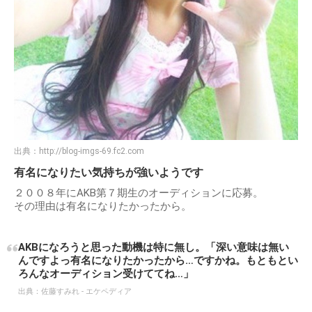
出典：
http://blog-imgs-69.fc2.com
有名になりたい気持ちが強いようです
２００８年にAKB第７期生のオーディションに応募。
その理由は有名になりたかったから。
AKBになろうと思った動機は特に無し。「深い意味は無い
んですよっ有名になりたかったから…ですかね。もともとい
ろんなオーディション受けててね…」
出典：
佐藤すみれ - エケペディア