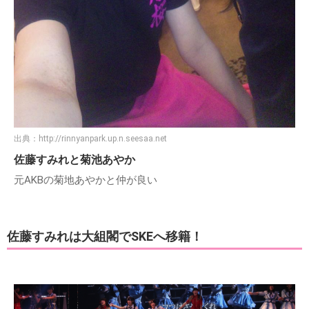
出典：
http://rinnyanpark.up.n.seesaa.net
佐藤すみれと菊池あやか
元AKBの菊地あやかと仲が良い
佐藤すみれは大組閣でSKEへ移籍！