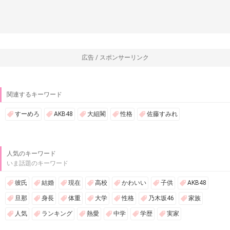
広告 / スポンサーリンク
関連するキーワード
すーめろ
AKB48
大組閣
性格
佐藤すみれ
人気のキーワード
いま話題のキーワード
彼氏
結婚
現在
高校
かわいい
子供
AKB48
旦那
身長
体重
大学
性格
乃木坂46
家族
人気
ランキング
熱愛
中学
学歴
実家