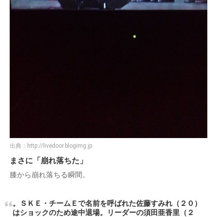
出典：
http://livedoor.blogimg.jp
まさに「崩れ落ちた」
膝から崩れ落ちる瞬間。
。ＳＫＥ・チームＥで名前を呼ばれた佐藤すみれ（２０）
はショックのため途中退場。リーダーの須田亜香里（２