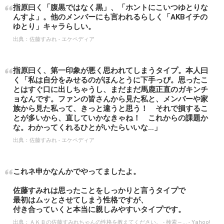
指原曰く「腹黒ではなく黒」、「ホントにこいつゆとりな
んすよ」。他のメンバーにも言われるらしく「AKBイチの
ゆとり」キャラらしい。
出典：
佐藤すみれ - エケペディア
指原曰く、第一印象が悪く思われてしまうタイプ。本人曰
く「私は自分をみせるのがほんとうに下手っぴ。思ったこ
とはすぐ口に出しちゃうし、まだまだ馬鹿正直のガキンチ
ョなんです。ファンの皆さんから見た私と、メンバーや家
族から見た私って、きっと違うと思う！ それで損するこ
とが多いから、直していかなきゃね！ これからの課題か
な。わかってくれるひとがいたらいいな…」
出典：
佐藤すみれ - エケペディア
これネ申かなんかでやってましたよ。
佐藤すみれは思ったことをしっかりと言うタイプで
最初はムッとさせてしまう性格ですが、
付き合っていくと本当に親しみやすいタイプです。
出典：
ＡＫＢの佐藤すみれちゃんの性格を教えてください。 - 検索～... - Yahoo!