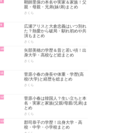
8
鞘師里保の本名や実家＆家族！父
親・母親・兄弟(妹/弟)まとめ
さくら
9
広瀬アリスと大倉忠義はいつ別れ
た？熱愛から破局・馴れ初めや共
演もまとめ
さくら
10
矢部美穂の学歴＆昔と若い頃！出
身大学・高校など総まとめ
さくら
11
菅原小春の身長や体重・学歴(高
校/大学)と経歴を総まとめ
さくら
12
菅原小春は韓国人？生い立ちと本
名・実家と家族(父親/母親/兄弟)ま
とめ
さくら
13
郡司恭子の学歴！出身大学・高
校・中学・小学校まとめ