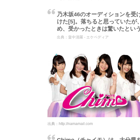
乃木坂46のオーディションを受
けた[5]。落ちると思っていた
め、受かったときは驚いたとい
出典：
畠中清羅 - エケペディア
出典：
http://namamail.com