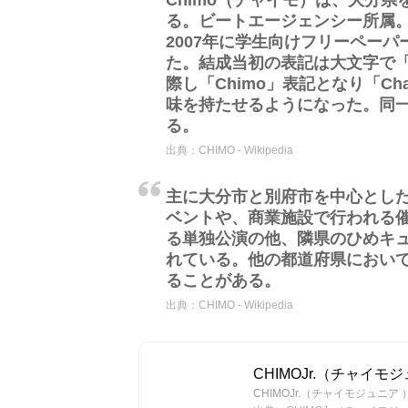
Chimo（チャイモ）は、大分
る。ビートエージェンシー所属
2007年に学生向けフリーペーパ
た。結成当初の表記は大文字で「C
際し「Chimo」表記となり「Challenge
味を持たせるようになった。同一
る。
出典：
CHIMO - Wikipedia
主に大分市と別府市を中心とし
ベントや、商業施設で行われる
る単独公演の他、隣県のひめキ
れている。他の都道府県におい
ることがある。
出典：
CHIMO - Wikipedia
CHIMOJr.（チャイモ
CHIMOJr.（チャイモジュ