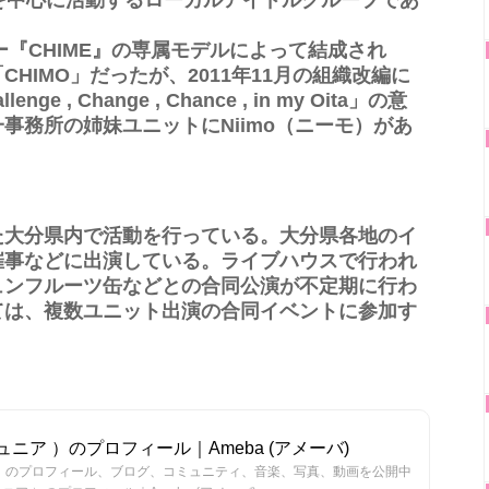
県を中心に活動するローカルアイドルグループであ
。
ー『CHIME』の専属モデルによって結成され
HIMO」だったが、2011年11月の組織改編に
 , Change , Chance , in my Oita」の意
事務所の姉妹ユニットにNiimo（ニーモ）があ
た大分県内で活動を行っている。大分県各地のイ
催事などに出演している。ライブハウスで行われ
ュンフルーツ缶などとの合同公演が不定期に行わ
ては、複数ユニット出演の合同イベントに参加す
ジュニア ）のプロフィール｜Ameba (アメーバ)
ニア ）のプロフィール、ブログ、コミュニティ、音楽、写真、動画を公開中