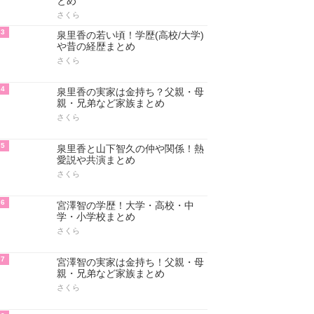
とめ
さくら
3
泉里香の若い頃！学歴(高校/大学)
や昔の経歴まとめ
さくら
4
泉里香の実家は金持ち？父親・母
親・兄弟など家族まとめ
さくら
5
泉里香と山下智久の仲や関係！熱
愛説や共演まとめ
さくら
6
宮澤智の学歴！大学・高校・中
学・小学校まとめ
さくら
7
宮澤智の実家は金持ち！父親・母
親・兄弟など家族まとめ
さくら