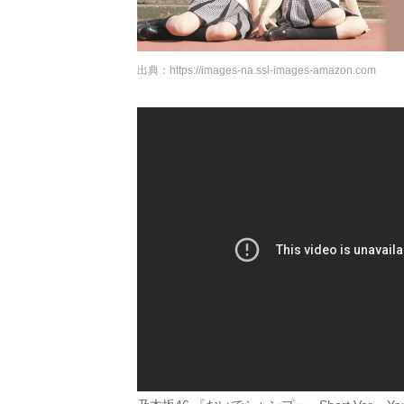
出典：
https://images-na.ssl-images-amazon.com