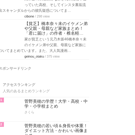
っていた高校、そしてインスタ裏垢流
出スキャンダルからの彼氏疑惑についてま…
cibone
/ 298 view
【貧乏】橋本奈々未のイケメン弟
や父親・母親など家族まとめ！
「君に届け」の作者・椎名軽…
家が貧乏という元乃木坂46橋本奈々未
のイケメン弟や父親、母親など家族に
ついてまとめています。また、大人気漫画…
geinou_otaku
/ 375 view
スポンサードリンク
アクセスランキング
人気のあるまとめランキング
1
菅野美穂の学歴！大学・高校・中
学・小学校まとめ
さくら
2
菅野美穂の若い頃＆身長や体重！
ダイエット方法・かわいい画像ま