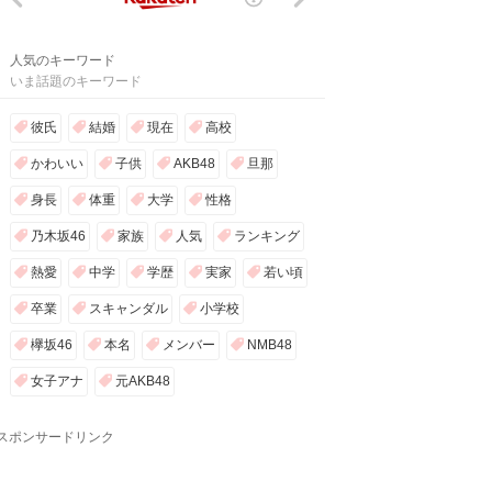
人気のキーワード
いま話題のキーワード
彼氏
結婚
現在
高校
かわいい
子供
AKB48
旦那
身長
体重
大学
性格
乃木坂46
家族
人気
ランキング
熱愛
中学
学歴
実家
若い頃
卒業
スキャンダル
小学校
欅坂46
本名
メンバー
NMB48
女子アナ
元AKB48
スポンサードリンク