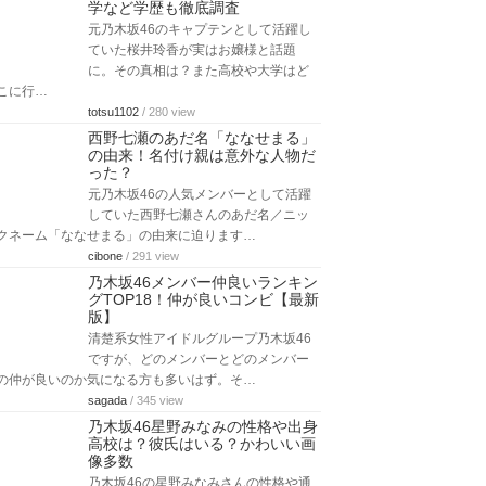
学など学歴も徹底調査
元乃木坂46のキャプテンとして活躍し
ていた桜井玲香が実はお嬢様と話題
に。その真相は？また高校や大学はど
こに行…
totsu1102
/ 280 view
西野七瀬のあだ名「ななせまる」
の由来！名付け親は意外な人物だ
った？
元乃木坂46の人気メンバーとして活躍
していた西野七瀬さんのあだ名／ニッ
クネーム「ななせまる」の由来に迫ります…
cibone
/ 291 view
乃木坂46メンバー仲良いランキン
グTOP18！仲が良いコンビ【最新
版】
清楚系女性アイドルグループ乃木坂46
ですが、どのメンバーとどのメンバー
の仲が良いのか気になる方も多いはず。そ…
sagada
/ 345 view
乃木坂46星野みなみの性格や出身
高校は？彼氏はいる？かわいい画
像多数
乃木坂46の星野みなみさんの性格や通