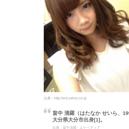
出典：
http://ord.yahoo.co.jp
畠中 清羅（はたなか せいら、19
大分県大分市出身[1]。
出典：
畠中清羅 - エケペディア