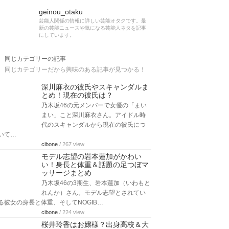
geinou_otaku
芸能人関係の情報に詳しい芸能オタクです。最
新の芸能ニュースや気になる芸能人ネタを記事
にしています。
同じカテゴリーの記事
同じカテゴリーだから興味のある記事が見つかる！
深川麻衣の彼氏やスキャンダルま
とめ！現在の彼氏は？
乃木坂46の元メンバーで女優の「まい
まい」こと深川麻衣さん。アイドル時
代のスキャンダルから現在の彼氏につ
いて…
cibone
/ 267 view
モデル志望の岩本蓮加がかわい
い！身長と体重＆話題の足つぼマ
ッサージまとめ
乃木坂46の3期生、岩本蓮加（いわもと
れんか）さん。モデル志望とされてい
る彼女の身長と体重、そしてNOGIB…
cibone
/ 224 view
桜井玲香はお嬢様？出身高校＆大