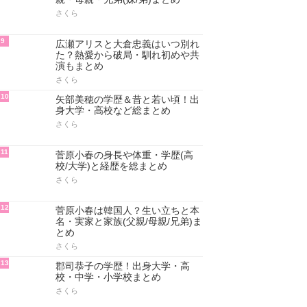
さくら
9
広瀬アリスと大倉忠義はいつ別れ
た？熱愛から破局・馴れ初めや共
演もまとめ
さくら
10
矢部美穂の学歴＆昔と若い頃！出
身大学・高校など総まとめ
さくら
11
菅原小春の身長や体重・学歴(高
校/大学)と経歴を総まとめ
さくら
12
菅原小春は韓国人？生い立ちと本
名・実家と家族(父親/母親/兄弟)ま
とめ
さくら
13
郡司恭子の学歴！出身大学・高
校・中学・小学校まとめ
さくら