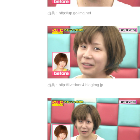
出典：
http://up.gc-img.net
出典：
http://livedoor.4.blogimg.jp