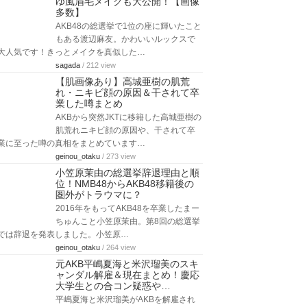
ゆ風眉毛メイクも大公開！【画像
多数】
AKB48の総選挙で1位の座に輝いたこと
もある渡辺麻友。かわいいルックスで
大人気です！きっとメイクを真似した…
sagada
/ 212 view
【肌画像あり】高城亜樹の肌荒
れ・ニキビ顔の原因＆干されて卒
業した噂まとめ
AKBから突然JKTに移籍した高城亜樹の
肌荒れニキビ顔の原因や、干されて卒
業に至った噂の真相をまとめています…
geinou_otaku
/ 273 view
小笠原茉由の総選挙辞退理由と順
位！NMB48からAKB48移籍後の
圏外がトラウマに？
2016年をもってAKB48を卒業したまー
ちゅんこと小笠原茉由。第8回の総選挙
では辞退を発表しました。小笠原…
geinou_otaku
/ 264 view
元AKB平嶋夏海と米沢瑠美のスキ
ャンダル解雇＆現在まとめ！慶応
大学生との合コン疑惑や…
平嶋夏海と米沢瑠美がAKBを解雇され