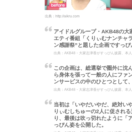
出典：
http://aikru.com
アイドルグループ・AKB48の大
エティ番組「くりぃむナンチャラ
ン感謝祭”と題した企画ですっぴ
出典：
AKB48・大家志津香がすっぴん披露、本
この企画は、総選挙で圏外に沈
ら身体を張って一般の人にファ
ンサービスの中のひとつとして
出典：
AKB48・大家志津香がすっぴん披露、本
当初は「いやだいやだ、絶対い
りぃむしちゅーの2人に促され
り、最後は吹っ切れたように「アナ
っぴん姿を公開した。