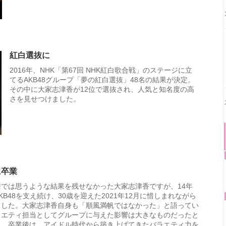
紅白選抜に
2016年、NHK「第67回 NHK紅白歌合戦」のステージに立
てるAKB48グループ「夢の紅白選抜」48名の結果が決定。
その中に大家志津香が12位で選抜され、人気と知名度の高
さを見せつけました。
に卒業
では思うような結果を残せなかった大家志津香ですが、14年
KB48を支え続け、30歳を迎えた2021年12月に惜しまれながら
ました。大家志津香自身も「順風満帆ではなかった」と語ってい
ラエティ担当としてグループに与えた影響は大きなものだったと
う。卒業後は、アイドル時代から築き上げてきたバラエティ力を