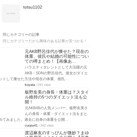
totsu1102
同じカテゴリーの記事
同じカテゴリーだから興味のある記事が見つかる！
元AKB野呂佳代が痩せた？現在の
体重、彼氏や結婚の可能性につい
ての噂まとめ！【画像あ…
バラエティタレントとして大活躍の元
AKB・SDNの野呂佳代。彼女がダイエ
ットして痩せた方法や現在の体重、彼氏…
koyata
/ 241 view
板野友美の身長・体重は？スタイ
ル維持の5つのダイエット法も公
開！
元AKB48の人気メンバー、板野友美さ
んの身長・体重・ダイエット法をまと
めてみました。過去に自身の体重を公開…
cuopu41
/ 342 view
渡辺麻友のすっぴんが微妙？まゆ