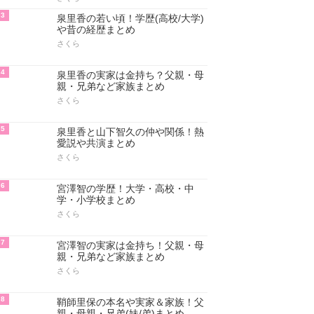
3
泉里香の若い頃！学歴(高校/大学)
や昔の経歴まとめ
さくら
4
泉里香の実家は金持ち？父親・母
親・兄弟など家族まとめ
さくら
5
泉里香と山下智久の仲や関係！熱
愛説や共演まとめ
さくら
6
宮澤智の学歴！大学・高校・中
学・小学校まとめ
さくら
7
宮澤智の実家は金持ち！父親・母
親・兄弟など家族まとめ
さくら
8
鞘師里保の本名や実家＆家族！父
親・母親・兄弟(妹/弟)まとめ