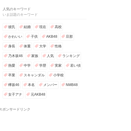
人気のキーワード
いま話題のキーワード
彼氏
結婚
現在
高校
かわいい
子供
AKB48
旦那
身長
体重
大学
性格
乃木坂46
家族
人気
ランキング
熱愛
中学
学歴
実家
若い頃
卒業
スキャンダル
小学校
欅坂46
本名
メンバー
NMB48
女子アナ
元AKB48
スポンサードリンク