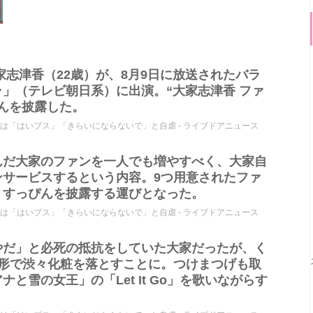
家志津香（22歳）が、8月9日に放送されたバラ
」（テレビ朝日系）に出演。“大家志津香 ファ
んを披露した。
人は「はいブス」「きらいにならないで」と自虐 - ライブドアニュース
んだ大家のファンを一人でも増やすべく、大家自
ンサービスするという内容。9つ用意されたファ
、すっぴんを披露する運びとなった。
人は「はいブス」「きらいにならないで」と自虐 - ライブドアニュース
やだ」と必死の抵抗をしていた大家だったが、く
る形で渋々化粧を落とすことに。つけまつげも取
と雪の女王」の「Let It Go」を歌いながらす