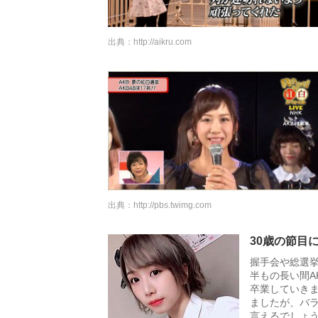
出典：
http://aikru.com
出典：
http://pbs.twimg.com
30歳の節目
握手会や総選挙
半もの長い間A
卒業していき
ましたが、バ
言えるでしょ