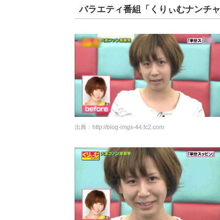
バラエティ番組「くりぃむナンチ
出典：
http://blog-imgs-44.fc2.com