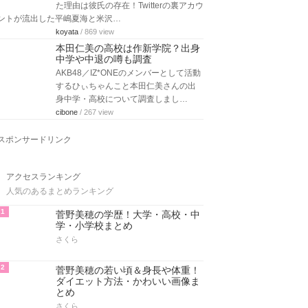
た理由は彼氏の存在！Twitterの裏アカウ
ントが流出した平嶋夏海と米沢…
koyata
/ 869 view
本田仁美の高校は作新学院？出身
中学や中退の噂も調査
AKB48／IZ*ONEのメンバーとして活動
するひぃちゃんこと本田仁美さんの出
身中学・高校について調査しまし…
cibone
/ 267 view
スポンサードリンク
アクセスランキング
人気のあるまとめランキング
1
菅野美穂の学歴！大学・高校・中
学・小学校まとめ
さくら
2
菅野美穂の若い頃＆身長や体重！
ダイエット方法・かわいい画像ま
とめ
さくら