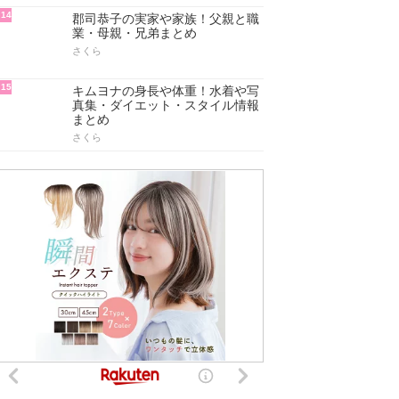
14
郡司恭子の実家や家族！父親と職
業・母親・兄弟まとめ
さくら
15
キムヨナの身長や体重！水着や写
真集・ダイエット・スタイル情報
まとめ
さくら