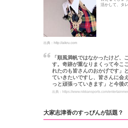
活かして、タ
出典：
http://aikru.com
「順風満帆ではなかったけど、
す。奇跡が重なりまくって今こ
れたのも皆さんのおかげです」
ていきたいですし、皆さんに会
っと頑張っていきます」と今後
出典：
https://www.nikkansports.com/entertain
大家志津香のすっぴんが話題？