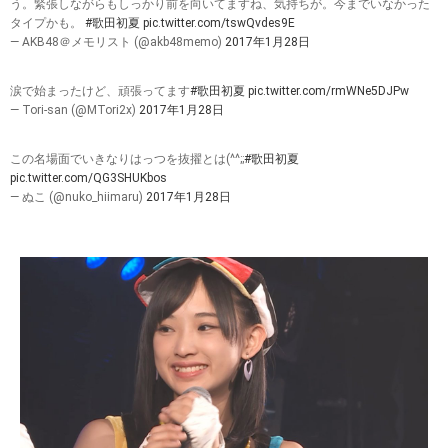
う。緊張しながらもしっかり前を向いてますね、気持ちが。今までいなかった
タイプかも。
#歌田初夏
pic.twitter.com/tswQvdes9E
— AKB48＠メモリスト (@akb48memo)
2017年1月28日
涙で始まったけど、頑張ってます
#歌田初夏
pic.twitter.com/rmWNe5DJPw
— Tori-san (@MTori2x)
2017年1月28日
この名場面でいきなりはっつを抜擢とは(^^;;
#歌田初夏
pic.twitter.com/QG3SHUKbos
— ぬこ (@nuko_hiimaru)
2017年1月28日