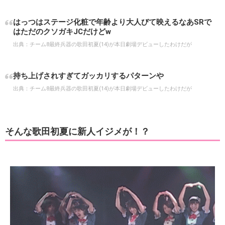
はっつはステージ化粧で年齢より大人びて映えるなあSRで
はただのクソガキJCだけどw
出典：
チーム8最終兵器の歌田初夏(14)が本日劇場デビューしたわけだが
持ち上げされすぎてガッカリするパターンや
出典：
チーム8最終兵器の歌田初夏(14)が本日劇場デビューしたわけだが
そんな歌田初夏に新人イジメが！？