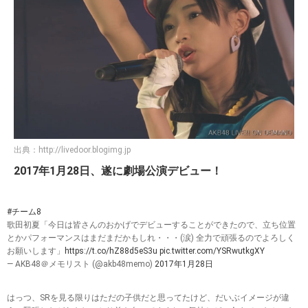
出典：
http://livedoor.blogimg.jp
2017年1月28日、遂に劇場公演デビュー！
#チーム8
歌田初夏「今日は皆さんのおかげでデビューすることができたので、立ち位置
とかパフォーマンスはまだまだかもしれ・・・(涙) 全力で頑張るのでよろしく
お願いします」
https://t.co/hZ88d5eS3u
pic.twitter.com/YSRwutkgXY
— AKB48＠メモリスト (@akb48memo)
2017年1月28日
はっつ、SRを見る限りはただの子供だと思ってたけど、だいぶイメージが違