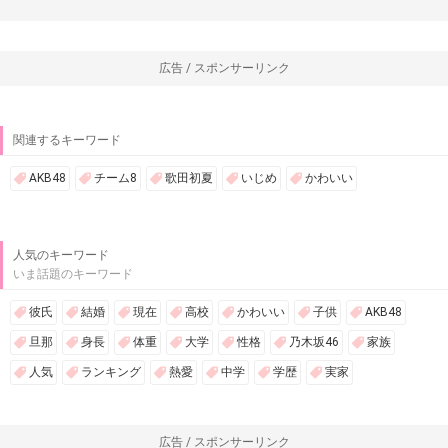
広告 / スポンサーリンク
関連するキーワード
AKB48
チーム8
歌田初夏
いじめ
かわいい
人気のキーワード
いま話題のキーワード
彼氏
結婚
現在
高校
かわいい
子供
AKB48
旦那
身長
体重
大学
性格
乃木坂46
家族
人気
ランキング
熱愛
中学
学歴
実家
広告 / スポンサーリンク