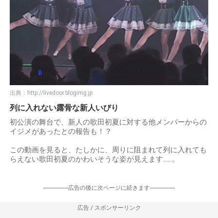
出典：
http://livedoor.blogimg.jp
列に入れない露骨な新人いびり
初公演の舞台で、新人の歌田初夏に対する他メンバーからの
イジメがあったとの報告も！？
この動画を見ると、たしかに、周りに阻まれて列に入れても
らえない歌田初夏のかわいそうな姿が見えます……。
-----------------広告の後に次ページに続きます-----------------
広告 / スポンサーリンク