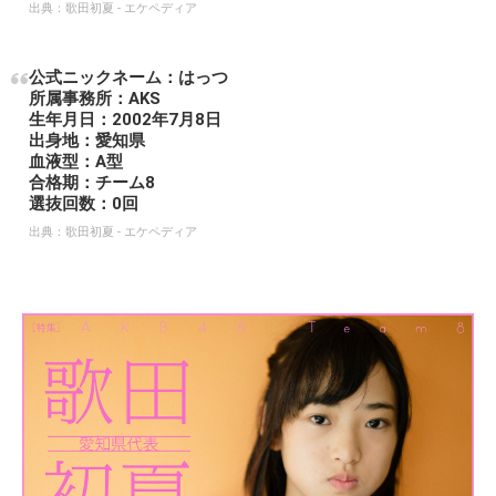
出典：
歌田初夏 - エケペディア
公式ニックネーム：はっつ
所属事務所：AKS
生年月日：2002年7月8日
出身地：愛知県
血液型：A型
合格期：チーム8
選抜回数：0回
出典：
歌田初夏 - エケペディア