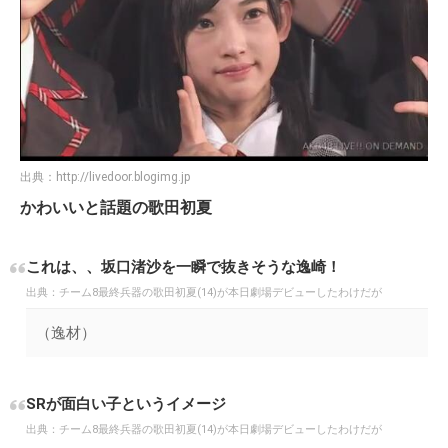
出典：
http://livedoor.blogimg.jp
かわいいと話題の歌田初夏
これは、、坂口渚沙を一瞬で抜きそうな逸崎！
出典：
チーム8最終兵器の歌田初夏(14)が本日劇場デビューしたわけだが
（逸材）
SRが面白い子というイメージ
出典：
チーム8最終兵器の歌田初夏(14)が本日劇場デビューしたわけだが