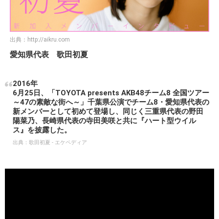
出典：
http://aikru.com
愛知県代表 歌田初夏
2016年
6月25日、「TOYOTA presents AKB48チーム8 全国ツアー
～47の素敵な街へ～」千葉県公演でチーム8・愛知県代表の
新メンバーとして初めて登場し、同じく三重県代表の野田
陽菜乃、長崎県代表の寺田美咲と共に『ハート型ウイル
ス』を披露した。
出典：
歌田初夏 - エケペディア