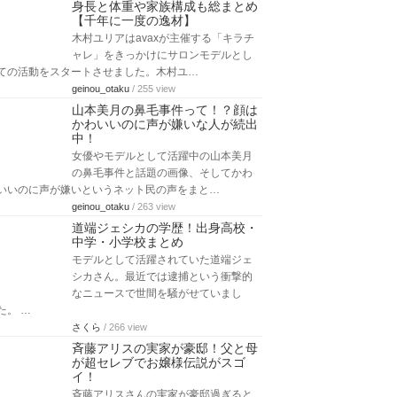
身長と体重や家族構成も総まとめ
【千年に一度の逸材】
木村ユリアはavaxが主催する「キラチ
ャレ」をきっかけにサロンモデルとし
ての活動をスタートさせました。木村ユ…
geinou_otaku
/ 255 view
山本美月の鼻毛事件って！？顔は
かわいいのに声が嫌いな人が続出
中！
女優やモデルとして活躍中の山本美月
の鼻毛事件と話題の画像、そしてかわ
いいのに声が嫌いというネット民の声をまと…
geinou_otaku
/ 263 view
道端ジェシカの学歴！出身高校・
中学・小学校まとめ
モデルとして活躍されていた道端ジェ
シカさん。最近では逮捕という衝撃的
なニュースで世間を騒がせていまし
た。 …
さくら
/ 266 view
斉藤アリスの実家が豪邸！父と母
が超セレブでお嬢様伝説がスゴ
イ！
斉藤アリスさんの実家が豪邸過ぎると