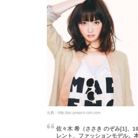
出典：
http://pic.prepics-cdn.com
佐々木 希（ささき のぞみ[1]、1
レント、ファッションモデル。本名