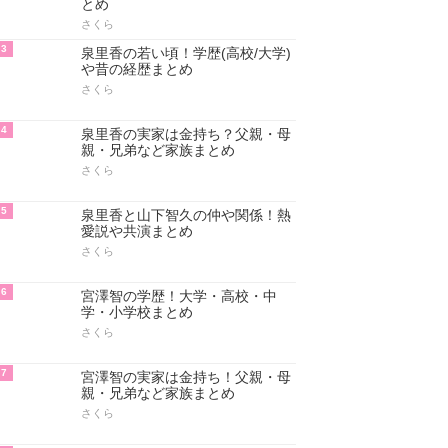
とめ
さくら
3
泉里香の若い頃！学歴(高校/大学)
や昔の経歴まとめ
さくら
4
泉里香の実家は金持ち？父親・母
親・兄弟など家族まとめ
さくら
5
泉里香と山下智久の仲や関係！熱
愛説や共演まとめ
さくら
6
宮澤智の学歴！大学・高校・中
学・小学校まとめ
さくら
7
宮澤智の実家は金持ち！父親・母
親・兄弟など家族まとめ
さくら