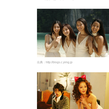
出典：
http://blogs.c.yimg.jp