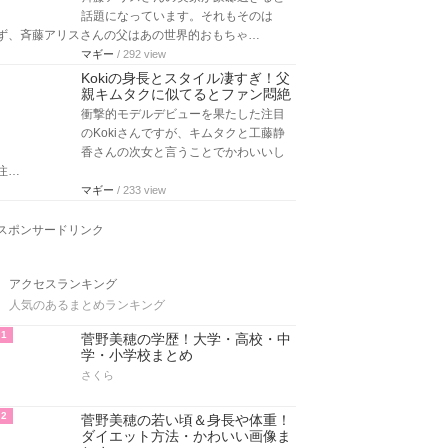
話題になっています。それもそのは
ず、斉藤アリスさんの父はあの世界的おもちゃ…
マギー
/ 292 view
Kokiの身長とスタイル凄すぎ！父
親キムタクに似てるとファン悶絶
衝撃的モデルデビューを果たした注目
のKokiさんですが、キムタクと工藤静
香さんの次女と言うことでかわいいし
注…
マギー
/ 233 view
スポンサードリンク
アクセスランキング
人気のあるまとめランキング
1
菅野美穂の学歴！大学・高校・中
学・小学校まとめ
さくら
2
菅野美穂の若い頃＆身長や体重！
ダイエット方法・かわいい画像ま