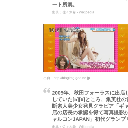
ート所属。
出典：
佐々木希 - Wikipedia
出典：
http://blogimg.goo.ne.jp
2005年、秋田フォーラスに出
していた[5][6]ところ、集英
断素人美少女発見グラビア「ギャ
店の店長の承認を得て写真撮影が
ャルコンJAPAN」初代グランプリ
出典：
佐々木希 - Wikipedia