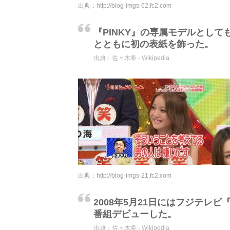
出典：
http://blog-imgs-62.fc2.com
『PINKY』の専属モデルとし
とともに初の表紙を飾った。
出典：
佐々木希 - Wikipedia
出典：
http://blog-imgs-21.fc2.com
2008年5月21日にはフジテレ
番組デビューした。
出典：
佐々木希 - Wikipedia