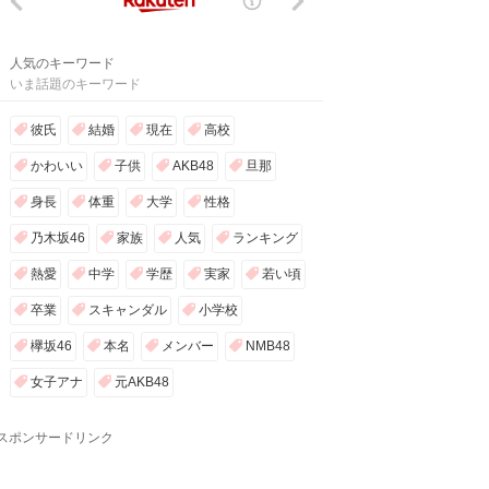
人気のキーワード
いま話題のキーワード
彼氏
結婚
現在
高校
かわいい
子供
AKB48
旦那
身長
体重
大学
性格
乃木坂46
家族
人気
ランキング
熱愛
中学
学歴
実家
若い頃
卒業
スキャンダル
小学校
欅坂46
本名
メンバー
NMB48
女子アナ
元AKB48
スポンサードリンク