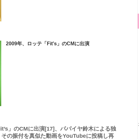
2009年、ロッテ「Fit's」のCMに出演
it’s」のCMに出演[17]、パパイヤ鈴木による独
その振付を真似た動画をYouTubeに投稿し再