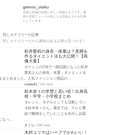
geinou_otaku
芸能人関係の情報に詳しい芸能オタクです。最
新の芸能ニュースや気になる芸能人ネタを記事
にしています。
同じカテゴリーの記事
同じカテゴリーだから興味のある記事が見つかる！
松井愛莉の身長・体重は？美脚を
作るダイエット法も大公開！【画
像大量】
ゼクシィのCMで一躍話題になった松井
愛莉さんの身長・体重・ダイエット法
をまとめました。人気ファッション雑誌の…
cuopu41
/ 242 view
鈴木奈々の学歴と若い頃！出身高
校・中学・小学校まとめ
タレント、モデルとしても活動してい
る鈴木奈々さん。最近では、テレビ番
組で離婚をしていたことを告白し話題
になっ…
さくら
/ 308 view
木村ユリヤはハーフでかわいい！