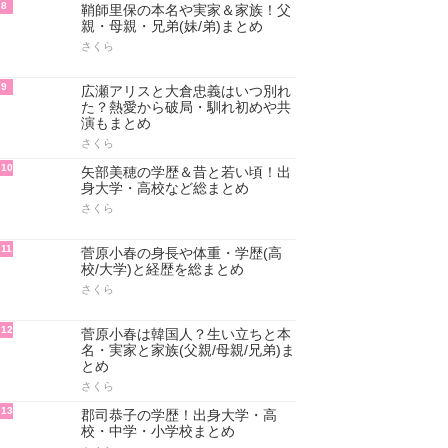
8
鞘師里保の本名や実家＆家族！父
親・母親・兄弟(妹/弟)まとめ
さくら
9
広瀬アリスと大倉忠義はいつ別れ
た？熱愛から破局・馴れ初めや共
演もまとめ
さくら
10
矢部美穂の学歴＆昔と若い頃！出
身大学・高校など総まとめ
さくら
11
菅原小春の身長や体重・学歴(高
校/大学)と経歴を総まとめ
さくら
12
菅原小春は韓国人？生い立ちと本
名・実家と家族(父親/母親/兄弟)ま
とめ
さくら
13
郡司恭子の学歴！出身大学・高
校・中学・小学校まとめ