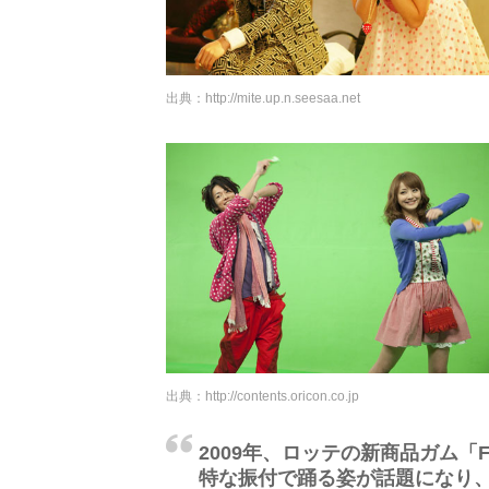
出典：
http://mite.up.n.seesaa.net
出典：
http://contents.oricon.co.jp
2009年、ロッテの新商品ガム「F
特な振付で踊る姿が話題になり、