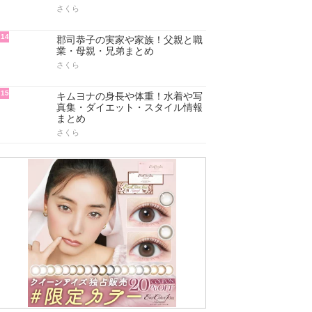
さくら
14
郡司恭子の実家や家族！父親と職
業・母親・兄弟まとめ
さくら
15
キムヨナの身長や体重！水着や写
真集・ダイエット・スタイル情報
まとめ
さくら