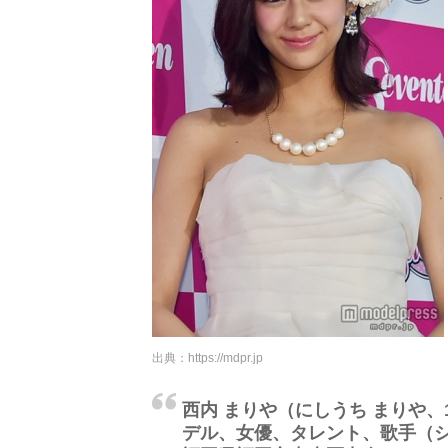
出典：
https://mdpr.jp
西内 まりや（にしうち まりや、1
デル、女優、タレント、歌手（