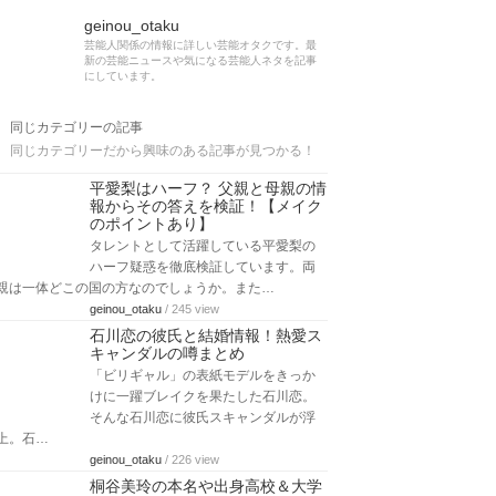
geinou_otaku
芸能人関係の情報に詳しい芸能オタクです。最
新の芸能ニュースや気になる芸能人ネタを記事
にしています。
同じカテゴリーの記事
同じカテゴリーだから興味のある記事が見つかる！
平愛梨はハーフ？ 父親と母親の情
報からその答えを検証！【メイク
のポイントあり】
タレントとして活躍している平愛梨の
ハーフ疑惑を徹底検証しています。両
親は一体どこの国の方なのでしょうか。また…
geinou_otaku
/ 245 view
石川恋の彼氏と結婚情報！熱愛ス
キャンダルの噂まとめ
「ビリギャル」の表紙モデルをきっか
けに一躍ブレイクを果たした石川恋。
そんな石川恋に彼氏スキャンダルが浮
上。石…
geinou_otaku
/ 226 view
桐谷美玲の本名や出身高校＆大学