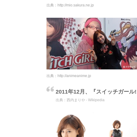
出典：
http://mio.sakura.ne.jp
出典：
http://animeanime.jp
2011年12月、『スイッチガー
出典：
西内まりや - Wikipedia