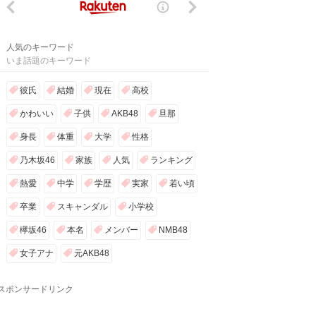
人気のキーワード
いま話題のキーワード
彼氏
結婚
現在
高校
かわいい
子供
AKB48
旦那
身長
体重
大学
性格
乃木坂46
家族
人気
ランキング
熱愛
中学
学歴
実家
若い頃
卒業
スキャンダル
小学校
欅坂46
本名
メンバー
NMB48
女子アナ
元AKB48
スポンサードリンク