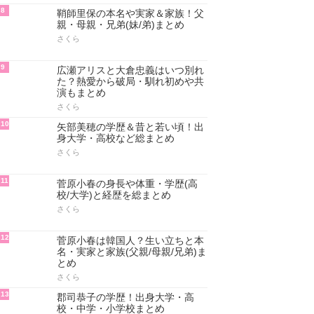
8
鞘師里保の本名や実家＆家族！父
親・母親・兄弟(妹/弟)まとめ
さくら
9
広瀬アリスと大倉忠義はいつ別れ
た？熱愛から破局・馴れ初めや共
演もまとめ
さくら
10
矢部美穂の学歴＆昔と若い頃！出
身大学・高校など総まとめ
さくら
11
菅原小春の身長や体重・学歴(高
校/大学)と経歴を総まとめ
さくら
12
菅原小春は韓国人？生い立ちと本
名・実家と家族(父親/母親/兄弟)ま
とめ
さくら
13
郡司恭子の学歴！出身大学・高
校・中学・小学校まとめ