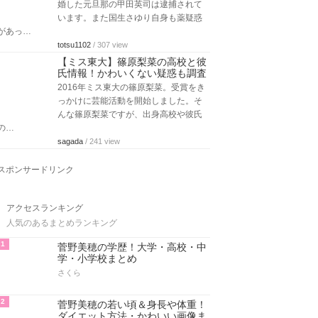
婚した元旦那の甲田英司は逮捕されて
います。また国生さゆり自身も薬疑惑
があっ…
totsu1102
/ 307 view
【ミス東大】篠原梨菜の高校と彼
氏情報！かわいくない疑惑も調査
2016年ミス東大の篠原梨菜。受賞をき
っかけに芸能活動を開始しました。そ
んな篠原梨菜ですが、出身高校や彼氏
の…
sagada
/ 241 view
スポンサードリンク
アクセスランキング
人気のあるまとめランキング
1
菅野美穂の学歴！大学・高校・中
学・小学校まとめ
さくら
2
菅野美穂の若い頃＆身長や体重！
ダイエット方法・かわいい画像ま