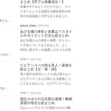
まとめ【卒アル画像流出！】
女優やモデルとしてだけでなく、キャ
スターとしても活躍する桐谷美玲の本
名や出身高校と大学をまとめました。
卒アル…
geinou_otaku
/ 308 view
あびる優の身長と体重は？スタイ
ルやダイエット方法も総まとめ
あびる優さんの身長と体重・ダイエッ
ト方法についてまとめました。よく
SNSに美ボディを披露しスタイルが良
いのが…
マギー
/ 225 view
ビビアンスーの姉も美人！家族を
総まとめ【父・母・姉】
美人過ぎる40代として人気が衰えない
ビビアンスーさんの気になる家族につ
いてまとめました。ビビアンスーさん
のお…
マギー
/ 246 view
国生さゆりの元旦那が逮捕！離婚
原因や現在も総まとめ
元おニャン子クラブの国生さゆりの離