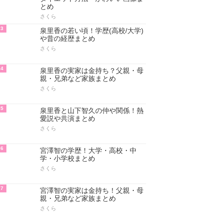
とめ
さくら
3
泉里香の若い頃！学歴(高校/大学)
や昔の経歴まとめ
さくら
4
泉里香の実家は金持ち？父親・母
親・兄弟など家族まとめ
さくら
5
泉里香と山下智久の仲や関係！熱
愛説や共演まとめ
さくら
6
宮澤智の学歴！大学・高校・中
学・小学校まとめ
さくら
7
宮澤智の実家は金持ち！父親・母
親・兄弟など家族まとめ
さくら