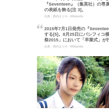
『Seventeen』（集英社）の
の表紙を飾る[注 3]。
出典：
西内まりや - Wikipedia
2015年7月1日発売の『Seve
する[5]。8月25日にパシフィコ
祭2015」において「卒業式」が行
出典：
西内まりや - Wikipedia