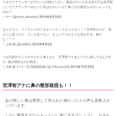
リオのアナウンサーが汗だくのCMがうざい。最近のテレビ出る女の子は宮澤智
というアナウンサーみたいに目はかわいいけど鼻と口が残念なのがトレンドな
のか？
— やー (@shiro_akadayo)
2016年8月10日
なんだろう。フジテレビのリオオリンピックキャスター！？宮澤智だけど、美
人だと思うけど、どこか足りない。ちょいブスのような気がする。鼻か
な！？？
— 上田 隆 (@uedtks)
2016年8月6日
つば九郎のイジりやすさから考えると、宮澤智アナあたりだと踏んでるんです
が…鼻が残念なのが残念←
— JUN @ 1/14・22 両国国技館 (@JUN_curione)
2015年10月29日
宮澤智アナに鼻の整形疑惑も！！
あの惜しい鼻は整形して作られた物だったとの声も多数上が
っています。
しかし整形するならもっといい形にするでしょうし、おそら