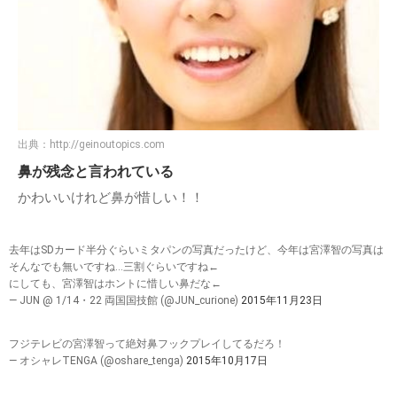
出典：
http://geinoutopics.com
鼻が残念と言われている
かわいいけれど鼻が惜しい！！
去年はSDカード半分ぐらいミタパンの写真だったけど、今年は宮澤智の写真は
そんなでも無いですね…三割ぐらいですね←
にしても、宮澤智はホントに惜しい鼻だな←
— JUN @ 1/14・22 両国国技館 (@JUN_curione)
2015年11月23日
フジテレビの宮澤智って絶対鼻フックプレイしてるだろ！
— オシャレTENGA (@oshare_tenga)
2015年10月17日