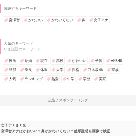
関連するキーワード
宮澤智
かわいい
かわいくない
鼻
女子アナ
人気のキーワード
いま話題のキーワード
彼氏
結婚
現在
高校
かわいい
子供
AKB48
旦那
身長
体重
大学
性格
乃木坂46
家族
人気
ランキング
熱愛
中学
学歴
実家
広告 / スポンサーリンク
女子アナまとめ
宮澤智アナはかわいい？鼻がかわいくない？整形疑惑も画像で検証