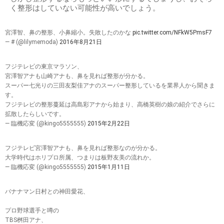
く整形はしていない可能性が高いでしょう。
宮澤智、鼻の整形、小鼻縮小。失敗したのかな
pic.twitter.com/NFkW5PmsF7
— # (@lilymemoda)
2016年8月21日
フジテレビの東京マラソン、
宮澤智アナも山崎アナも、鼻を見れば整形が分かる。
スーパー七光りの三田友梨佳アナのスーパー整形しているを業界人から聞きま
す。
フジテレビの整形蔓延は高島彩アナから始まり、高橋英樹の娘の紹介でさらに
拡散したらしいです。
— 臨機応変 (@kingo5555555)
2015年2月22日
フジテレビ宮澤智アナも、鼻を見れば整形なのが分かる。
大学時代はホリプロ所属、つまりは板野友美の流れか。
— 臨機応変 (@kingo5555555)
2015年1月11日
バナナマン日村との神田愛花、
プロ野球選手と噂の
TBS桝田アナ、