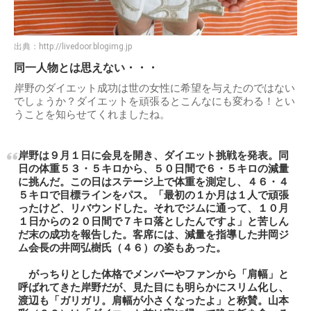
出典：
http://livedoor.blogimg.jp
同一人物とは思えない・・・
岸野のダイエット成功は世の女性に希望を与えたのではない
でしょうか？ダイエットを頑張るとこんなにも変わる！とい
うことを知らせてくれましたね。
岸野は９月１日に会見を開き、ダイエット挑戦を発表。同
日の体重５３・５キロから、５０日間で６・５キロの減量
に挑んだ。この日はステージ上で体重を測定し、４６・４
５キロで目標ラインをパス。「最初の１か月は１人で頑張
ったけど、リバウンドした。それでジムに通って、１０月
１日からの２０日間で７キロ落としたんですよ」と苦しん
だ末の成功を報告した。客席には、減量を指導した井岡ジ
ム会長の井岡弘樹氏（４６）の姿もあった。
がっちりとした体格でメンバーやファンから「肩幅」と
呼ばれてきた岸野だが、見た目にも明らかにスリム化し、
渡辺も「ガリガリ。肩幅が小さくなったよ」と称賛。山本