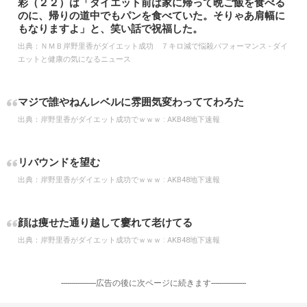
彩（２２）は「ダイエット前は家に帰って晩ご飯を食べる
のに、帰りの道中でもパンを食べていた。そりゃあ肩幅に
もなりますよ」と、笑い話で祝福した。
出典：
ＮＭＢ岸野里香がダイエット成功 ７キロ減で悩殺パフォーマンス - ダイ
エットと健康の気になるニュース
マジで誰やねんレベルに雰囲気変わっててわろた
出典：
岸野里香がダイエット成功でｗｗｗ : AKB48地下速報
リバウンドを望む
出典：
岸野里香がダイエット成功でｗｗｗ : AKB48地下速報
顔は痩せた通り越して窶れて老けてる
出典：
岸野里香がダイエット成功でｗｗｗ : AKB48地下速報
-----------------広告の後に次ページに続きます-----------------