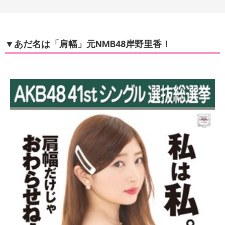
▼あだ名は「肩幅」元NMB48岸野里香！