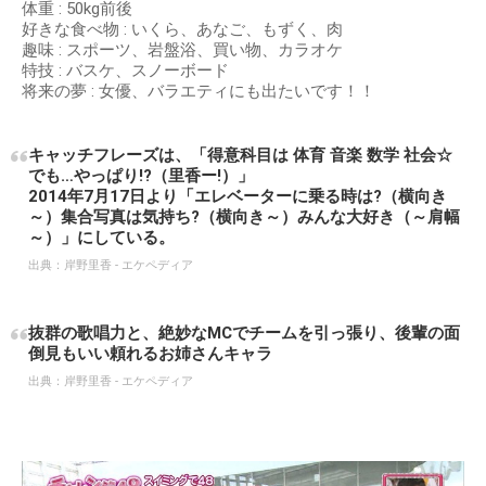
体重 : 50kg前後
好きな食べ物 : いくら、あなご、もずく、肉
趣味 : スポーツ、岩盤浴、買い物、カラオケ
特技 : バスケ、スノーボード
将来の夢 : 女優、バラエティにも出たいです！！
キャッチフレーズは、「得意科目は 体育 音楽 数学 社会☆
でも…やっぱり!?（里香ー!）」
2014年7月17日より「エレベーターに乗る時は?（横向き
～）集合写真は気持ち?（横向き～）みんな大好き（～肩幅
～）」にしている。
出典：
岸野里香 - エケペディア
抜群の歌唱力と、絶妙なMCでチームを引っ張り、後輩の面
倒見もいい頼れるお姉さんキャラ
出典：
岸野里香 - エケペディア