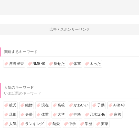
広告 / スポンサーリンク
関連するキーワード
岸野里香
NMB48
痩せた
体重
太った
人気のキーワード
いま話題のキーワード
彼氏
結婚
現在
高校
かわいい
子供
AKB48
旦那
身長
体重
大学
性格
乃木坂46
家族
人気
ランキング
熱愛
中学
学歴
実家